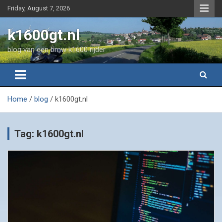
Skip
Friday, August 7, 2026
to
content
k1600gt.nl
blog van een bmw k1600 rijder
Home
blog
k1600gt.nl
Tag:
k1600gt.nl