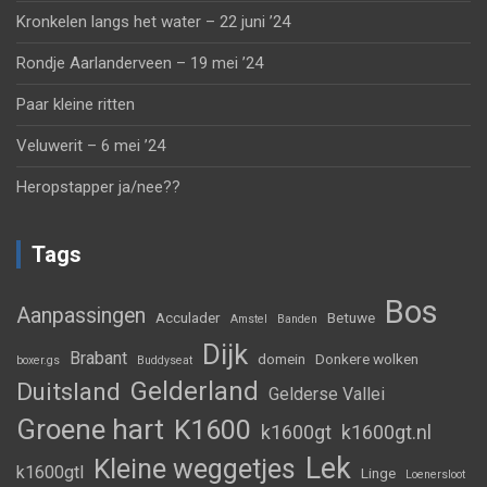
Kronkelen langs het water – 22 juni ’24
Rondje Aarlanderveen – 19 mei ’24
Paar kleine ritten
Veluwerit – 6 mei ’24
Heropstapper ja/nee??
Tags
Bos
Aanpassingen
Acculader
Betuwe
Amstel
Banden
Dijk
Brabant
domein
Donkere wolken
boxer.gs
Buddyseat
Gelderland
Duitsland
Gelderse Vallei
Groene hart
K1600
k1600gt
k1600gt.nl
Lek
Kleine weggetjes
k1600gtl
Linge
Loenersloot