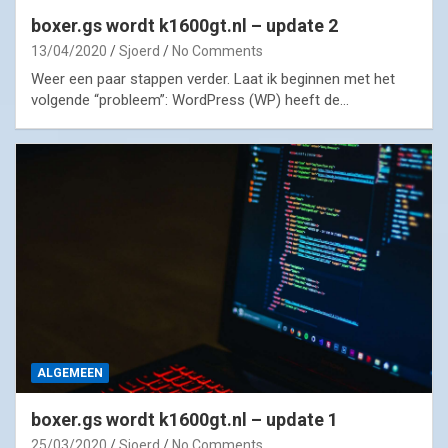
boxer.gs wordt k1600gt.nl – update 2
13/04/2020
Sjoerd
No Comments
Weer een paar stappen verder. Laat ik beginnen met het
volgende “probleem”: WordPress (WP) heeft de…
ALGEMEEN
boxer.gs wordt k1600gt.nl – update 1
25/03/2020
Sjoerd
No Comments