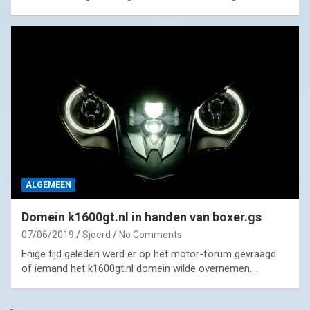
ALGEMEEN
Domein k1600gt.nl in handen van boxer.gs
07/06/2019
Sjoerd
No Comments
Enige tijd geleden werd er op het motor-forum gevraagd
of iemand het k1600gt.nl domein wilde overnemen.…