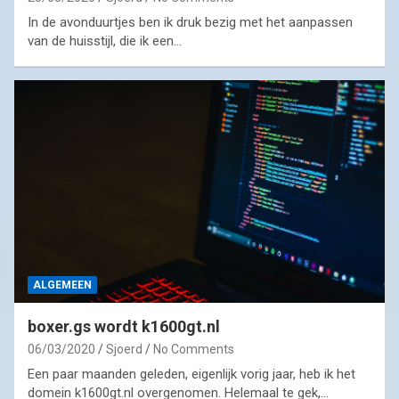
In de avonduurtjes ben ik druk bezig met het aanpassen
van de huisstijl, die ik een…
ALGEMEEN
boxer.gs wordt k1600gt.nl
06/03/2020
Sjoerd
No Comments
Een paar maanden geleden, eigenlijk vorig jaar, heb ik het
domein k1600gt.nl overgenomen. Helemaal te gek,…