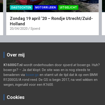
DAGTOCHTEN
MOTORRIJDEN
UITGELICHT
Zondag 19 april ’20 – Rondje Utrecht/Zuid-
Holland
20/04/2020
Sjoerd
Over mij
K1600GT.nl
wordt onderhouden door sjoerd
at
boxer.gs. Huh?
boxer.gs? – Ja dat klopt. De site was en is nog steeds te
benaderen via
boxer.gs
en stamt uit de tijd dat ik op een BMW
R1200GS/A rond reed. De GS is begin 2017, na veel wikken en
wegen, ingeruild voor een K1600.
Cookies