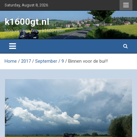
Skip
Saturday, August 8, 2026
to
content
k1600gt.nl
blog van een bmw k1600 rijder
Home
2017
September
9
Binnen voor de bui!!