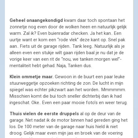
Geheel onaangekondigd
kwam daar toch spontaan het
zonnetje nog even door de wolken heen en natuurlijk gelijk
warm. Zal ik? Even buienradar checken. Ja het kan.. Een
uurtje want er kom een “rode vlek” deze kant op. Snel pak
aan.. Fiets uit de garage rijden.. Tank leeg.. Natuurlijk als je
alleen even een stukje wilt gaan rijden baal je nu dat je de
vorige keer van een rit de “nou, we tanken morgen wel”-
mentaliteit hebt gehad. Naja, Tanken dus.
Klein ommetje maar.
Gewoon in de buurt een paar leuke
stuurweggetje opzoeken richting de zon. De lucht in mijn
spiegel was echter pikzwart aan het worden.. Mmmmmm.
Misschien komt die bui toch sneller dichterbij dan ik had
ingeschat. Oke.. Even een paar mooie foto’s en weer terug.
Thuis vielen de eerste druppels
al op de deur van de
garage. Net nadat ik de motor binnen had gereden ging het
los. De 100 meter van de garage naar huis hield ik niet
droog. Gelijk maar even mijn jas en broek van de voering