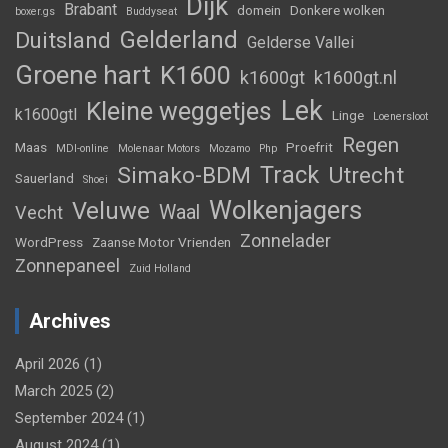
Dijk
Brabant
domein
Donkere wolken
boxer.gs
Buddyseat
Gelderland
Duitsland
Gelderse Vallei
Groene hart
K1600
k1600gt
k1600gt.nl
Lek
Kleine weggetjes
k1600gtl
Linge
Loenersloot
Regen
Maas
Proefrit
MDI-online
Molenaar Motors
Mozamo
Php
Track
Simako-BDM
Utrecht
Sauerland
Shoei
Wolkenjagers
Veluwe
Waal
Vecht
Zonnelader
WordPress
Zaanse Motor Vrienden
Zonnepaneel
Zuid Holland
Archives
April 2026
(1)
March 2025
(2)
September 2024
(1)
August 2024
(1)