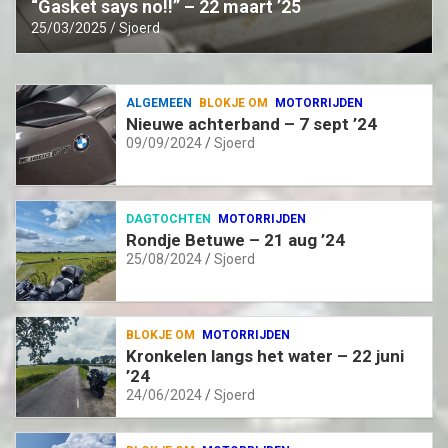
“Gasket says no!!” – 22 maart ’25
25/03/2025
Sjoerd
ALGEMEEN
BLOKJE OM
MOTORRIJDEN
Nieuwe achterband – 7 sept ’24
09/09/2024
Sjoerd
DAGTOCHTEN
MOTORRIJDEN
Rondje Betuwe – 21 aug ’24
25/08/2024
Sjoerd
BLOKJE OM
MOTORRIJDEN
Kronkelen langs het water – 22 juni
’24
24/06/2024
Sjoerd