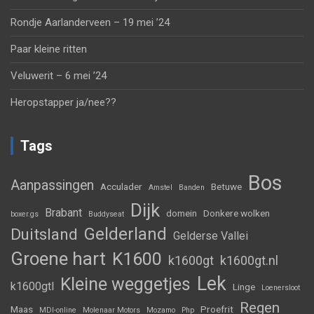
Rondje Aarlanderveen – 19 mei ’24
Paar kleine ritten
Veluwerit – 6 mei ’24
Heropstapper ja/nee??
Tags
Bos
Aanpassingen
Acculader
Betuwe
Amstel
Banden
Dijk
Brabant
domein
Donkere wolken
boxer.gs
Buddyseat
Gelderland
Duitsland
Gelderse Vallei
Groene hart
K1600
k1600gt
k1600gt.nl
Lek
Kleine weggetjes
k1600gtl
Linge
Loenersloot
Regen
Maas
Proefrit
MDI-online
Molenaar Motors
Mozamo
Php