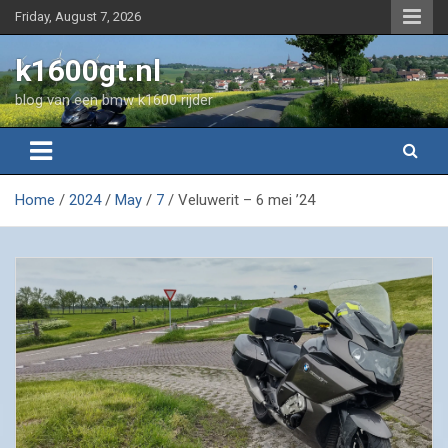
Skip
Friday, August 7, 2026
to
content
k1600gt.nl
blog van een bmw k1600 rijder
Home
2024
May
7
Veluwerit – 6 mei ’24