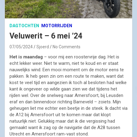
DAGTOCHTEN
MOTORRIJDEN
Veluwerit – 6 mei ’24
07/05/2024
Sjoerd
No Comments
Het is maandag
– voor mij een roostervrije dag. Het is
echt lekker weer. Niet te warm, niet te koud en er staat
nauwelijks wind. Een mooi moment om de motor eens te
pakken. Ik heb geen zin om een route te maken, want dat
kost te veel tijd en aangezien ik toch al besloten had welke
kant ik ongeveer op wilde gaan zien we dat tijdens het
rijden wel. Over de snelweg naar Amersfoort, bij Leusden
eraf en dan binnendoor richting Barneveld – zoiets. Mijn
geheugen liet me echter een beetje in de steek. Ik dacht via
de A12 bij Amersfoort uit te komen maar dat klopt
natuurlijk niet. Gelukkig maar dat ik die vergissing had
gemaakt want ik zag op de navigatie dat de A28 tussen
Utrecht en Amersfoort ram-vast stond.