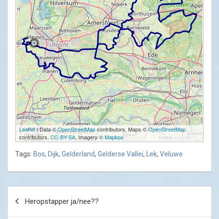
Leaflet
| Data ©
OpenStreetMap
contributors, Maps ©
OpenStreetMap
contributors,
CC-BY-SA
, Imagery ©
Mapbox
Tags:
Bos
,
Dijk
,
Gelderland
,
Gelderse Vallei
,
Lek
,
Veluwe
Post
Heropstapper ja/nee??
navigation