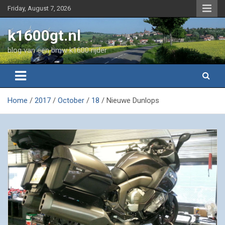
Skip
Friday, August 7, 2026
to
content
k1600gt.nl
blog van een bmw k1600 rijder
Home
2017
October
18
Nieuwe Dunlops