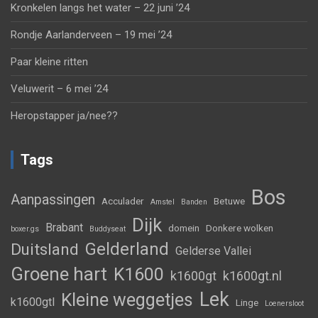
Kronkelen langs het water – 22 juni ’24
Rondje Aarlanderveen – 19 mei ’24
Paar kleine ritten
Veluwerit – 6 mei ’24
Heropstapper ja/nee??
Tags
Bos
Aanpassingen
Acculader
Betuwe
Amstel
Banden
Dijk
Brabant
domein
Donkere wolken
boxer.gs
Buddyseat
Gelderland
Duitsland
Gelderse Vallei
Groene hart
K1600
k1600gt
k1600gt.nl
Lek
Kleine weggetjes
k1600gtl
Linge
Loenersloot