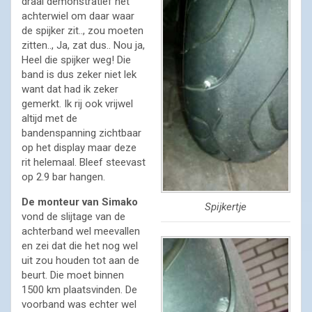
draai demonstratief het
achterwiel om daar waar
de spijker zit.., zou moeten
zitten.., Ja, zat dus.. Nou ja,
Heel die spijker weg! Die
band is dus zeker niet lek
want dat had ik zeker
gemerkt. Ik rij ook vrijwel
altijd met de
bandenspanning zichtbaar
op het display maar deze
rit helemaal. Bleef steevast
op 2.9 bar hangen.
De monteur van Simako
Spijkertje
vond de slijtage van de
achterband wel meevallen
en zei dat die het nog wel
uit zou houden tot aan de
beurt. Die moet binnen
1500 km plaatsvinden. De
voorband was echter wel