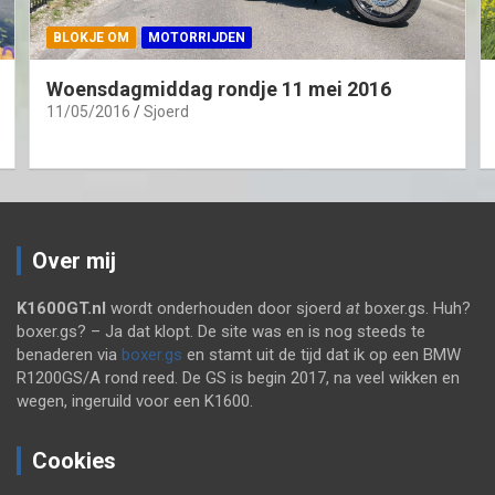
BLOKJE OM
MOTORRIJDEN
Woensdagmiddag rondje 11 mei 2016
11/05/2016
Sjoerd
Over mij
K1600GT.nl
wordt onderhouden door sjoerd
at
boxer.gs. Huh?
boxer.gs? – Ja dat klopt. De site was en is nog steeds te
benaderen via
boxer.gs
en stamt uit de tijd dat ik op een BMW
R1200GS/A rond reed. De GS is begin 2017, na veel wikken en
wegen, ingeruild voor een K1600.
Cookies