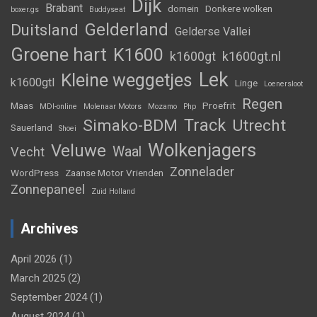
Dijk
Brabant
domein
Donkere wolken
boxer.gs
Buddyseat
Gelderland
Duitsland
Gelderse Vallei
Groene hart
K1600
k1600gt
k1600gt.nl
Lek
Kleine weggetjes
k1600gtl
Linge
Loenersloot
Regen
Maas
Proefrit
MDI-online
Molenaar Motors
Mozamo
Php
Track
Simako-BDM
Utrecht
Sauerland
Shoei
Wolkenjagers
Veluwe
Waal
Vecht
Zonnelader
WordPress
Zaanse Motor Vrienden
Zonnepaneel
Zuid Holland
Archives
April 2026
(1)
March 2025
(2)
September 2024
(1)
August 2024
(1)