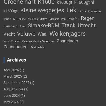
Groene hart
K1600
k1600gt
k1600gt.nl
Lek
Kleine weggetjes
k1600gtl
Linge
Loenersloot
Regen
Maas
Proefrit
MDI-online
Molenaar Motors
Mozamo
Php
Track
Simako-BDM
Utrecht
Sauerland
Shoei
Wolkenjagers
Veluwe
Waal
Vecht
Zonnelader
WordPress
Zaanse Motor Vrienden
Zonnepaneel
Zuid Holland
Archives
April 2026
(1)
March 2025
(2)
September 2024
(1)
August 2024
(1)
June 2024
(1)
May 2024
(3)