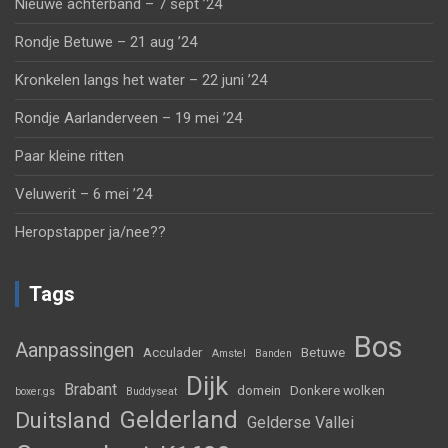
Nieuwe achterband – 7 sept ’24
Rondje Betuwe – 21 aug ’24
Kronkelen langs het water – 22 juni ’24
Rondje Aarlanderveen – 19 mei ’24
Paar kleine ritten
Veluwerit – 6 mei ’24
Heropstapper ja/nee??
Tags
Bos
Aanpassingen
Acculader
Betuwe
Amstel
Banden
Dijk
Brabant
domein
Donkere wolken
boxer.gs
Buddyseat
Gelderland
Duitsland
Gelderse Vallei