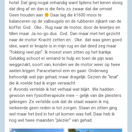
hotel. Dat ging nogal onhandig want tijdens het keren sloeg
dat ding af en dan is die fiets zo zwaar dat die omviel.
Geen houden aan
Daar lag die k1600 mooi te
balanceren op de valbeugels en de rubberen zijkant van de
koffer. Gvd… Oke… Rug naar de motor, door de knietjes en
tillen maar. Ja no-go dus.. Gvd.. Dan maar met het gezicht
naar de motor. Kracht zetten en… Oke.. dat was geen goed
idee, want er knapte is in mijn rug en dat deed zeg maar
“fokking veel pijn”. Ik moest even zitten op het bankje.
Gelukkig schoot er iemand te hulp en toen de pijn was
weggezakt, soort van, konden we de motor weer op twee
wielen krijgen. Paracetamol erin en gaan. Onderweg
behoorlijk wat pijn gehad, maar dragelijk. Gezien de “knal”
die ik voelde had ik erger verwacht.
s’ Avonds vertelde ik het verhaal wat blijkt.. We hadden
gewoon een fysiotherapeute mee – gelijk van die pleisters
gekregen. Ze vertelde ook dat de staat waarin ik mij
verkeerde geen reden is tot zorgen. Staan en zitten ging
wel maar het bed in het uit komen was hell. Daar heb ik
nog wel twee maanden “plezier” van gehad.