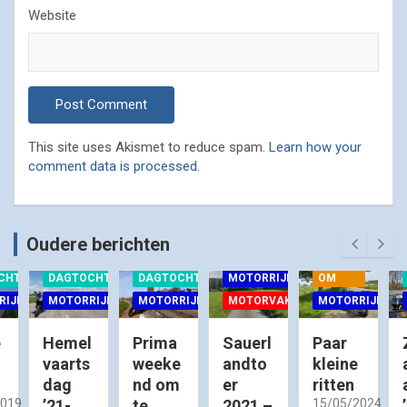
Website
This site uses Akismet to reduce spam.
Learn how your
comment data is processed.
Oudere berichten
BLOKJE
CHTEN
DAGTOCHTEN
DAGTOCHTEN
MOTORRIJDEN
OM
RIJDEN
MOTORRIJDEN
MOTORRIJDEN
MOTORVAKANTIES
MOTORRIJDEN
e
Hemel
Prima
Sauerl
Paar
vaarts
weeke
andto
kleine
dag
nd om
er
ritten
2019
’21-
te
2021 –
15/05/2024