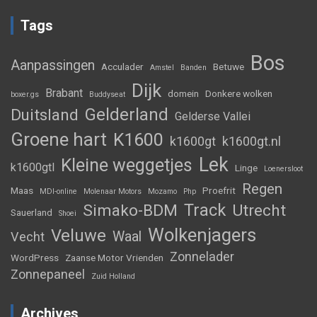
Tags
Bos
Aanpassingen
Acculader
Betuwe
Amstel
Banden
Dijk
Brabant
domein
Donkere wolken
boxer.gs
Buddyseat
Gelderland
Duitsland
Gelderse Vallei
Groene hart
K1600
k1600gt
k1600gt.nl
Lek
Kleine weggetjes
k1600gtl
Linge
Loenersloot
Regen
Maas
Proefrit
MDI-online
Molenaar Motors
Mozamo
Php
Track
Simako-BDM
Utrecht
Sauerland
Shoei
Wolkenjagers
Veluwe
Waal
Vecht
Zonnelader
WordPress
Zaanse Motor Vrienden
Zonnepaneel
Zuid Holland
Archives