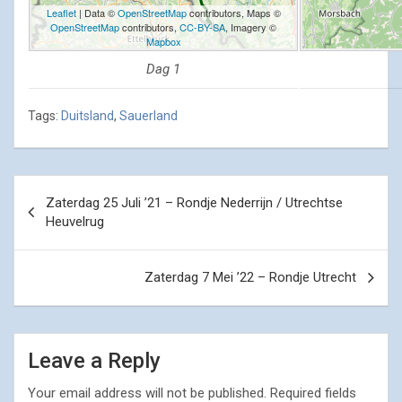
Leaflet
| Data ©
OpenStreetMap
contributors, Maps ©
OpenStreetMap
contributors,
CC-BY-SA
, Imagery ©
Mapbox
Dag 1
Tags:
Duitsland
,
Sauerland
Post
Zaterdag 25 Juli ’21 – Rondje Nederrijn / Utrechtse
navigation
Heuvelrug
Zaterdag 7 Mei ’22 – Rondje Utrecht
Leave a Reply
Your email address will not be published.
Required fields