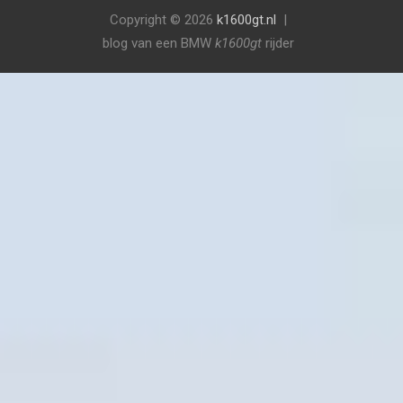
Copyright © 2026
k1600gt.nl
blog van een BMW
k1600gt
rijder