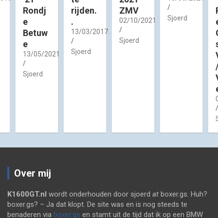
Rondj
rijden.
ZMV
Sjoerd
e
.
02/10/2021
Betuw
13/03/2017
Sjoerd
e
Sjoerd
13/05/2021
Sjoerd
Over mij
K1600GT.nl
wordt onderhouden door sjoerd
at
boxer.gs. Huh?
boxer.gs? – Ja dat klopt. De site was en is nog steeds te
benaderen via
boxer.gs
en stamt uit de tijd dat ik op een BMW