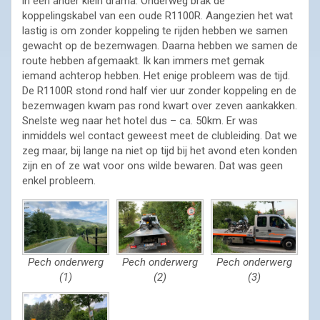
in een ander klein drama. Onderweg brak de
koppelingskabel van een oude R1100R. Aangezien het wat
lastig is om zonder koppeling te rijden hebben we samen
gewacht op de bezemwagen. Daarna hebben we samen de
route hebben afgemaakt. Ik kan immers met gemak
iemand achterop hebben. Het enige probleem was de tijd.
De R1100R stond rond half vier uur zonder koppeling en de
bezemwagen kwam pas rond kwart over zeven aankakken.
Snelste weg naar het hotel dus – ca. 50km. Er was
inmiddels wel contact geweest meet de clubleiding. Dat we
zeg maar, bij lange na niet op tijd bij het avond eten konden
zijn en of ze wat voor ons wilde bewaren. Dat was geen
enkel probleem.
Pech onderwerg
Pech onderwerg
Pech onderwerg
(1)
(2)
(3)