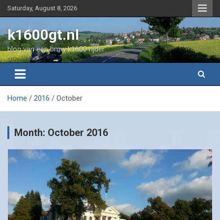
Skip
Saturday, August 8, 2026
to
content
k1600gt.nl
blog van een bmw k1600 rijder
Home
2016
October
Month:
October 2016