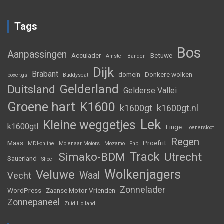
Tags
Bos
Aanpassingen
Acculader
Betuwe
Amstel
Banden
Dijk
Brabant
domein
Donkere wolken
boxer.gs
Buddyseat
Gelderland
Duitsland
Gelderse Vallei
Groene hart
K1600
k1600gt
k1600gt.nl
Lek
Kleine weggetjes
k1600gtl
Linge
Loenersloot
Regen
Maas
Proefrit
MDI-online
Molenaar Motors
Mozamo
Php
Track
Simako-BDM
Utrecht
Sauerland
Shoei
Wolkenjagers
Veluwe
Waal
Vecht
Zonnelader
WordPress
Zaanse Motor Vrienden
Zonnepaneel
Zuid Holland