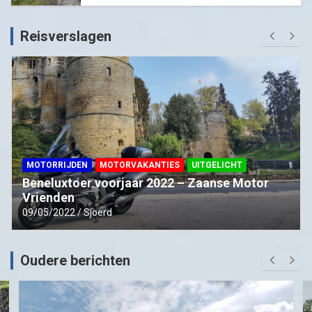
Reisverslagen
MOTORRIJDEN
MOTORVAKANTIES
UITGELICHT
Beneluxtoer voorjaar 2022 – Zaanse Motor
Vrienden
09/05/2022
Sjoerd
Oudere berichten