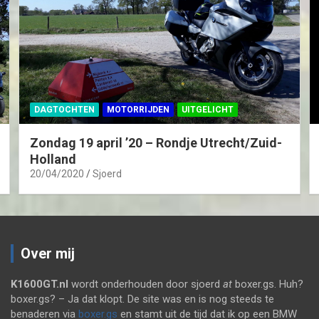
DAGTOCHTEN
MOTORRIJDEN
UITGELICHT
Zondag 19 april ’20 – Rondje Utrecht/Zuid-
Holland
20/04/2020
Sjoerd
Over mij
K1600GT.nl
wordt onderhouden door sjoerd
at
boxer.gs. Huh?
boxer.gs? – Ja dat klopt. De site was en is nog steeds te
benaderen via
boxer.gs
en stamt uit de tijd dat ik op een BMW