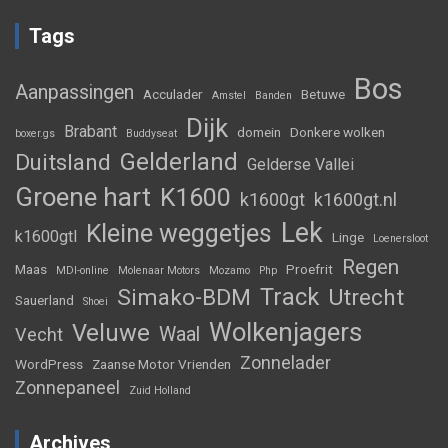
Tags
Bos
Aanpassingen
Acculader
Betuwe
Amstel
Banden
Dijk
Brabant
domein
Donkere wolken
boxer.gs
Buddyseat
Gelderland
Duitsland
Gelderse Vallei
Groene hart
K1600
k1600gt
k1600gt.nl
Lek
Kleine weggetjes
k1600gtl
Linge
Loenersloot
Regen
Maas
Proefrit
MDI-online
Molenaar Motors
Mozamo
Php
Track
Simako-BDM
Utrecht
Sauerland
Shoei
Wolkenjagers
Veluwe
Waal
Vecht
Zonnelader
WordPress
Zaanse Motor Vrienden
Zonnepaneel
Zuid Holland
Archives