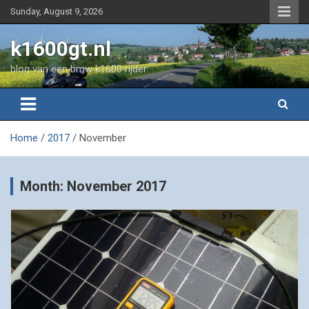
Skip
Sunday, August 9, 2026
to
content
k1600gt.nl
blog van een bmw k1600 rijder
Home
2017
November
Month:
November 2017