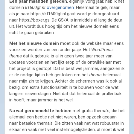
Een paar maanden geleden
, eigenlijk vorig jaar, heb ik het
domein
k1600gt.nl
overgenomen
. Helemaal te gek, maar
als je naar https://kt1600gt.nl gaat word je doorgestuurd
naar https://boxer.gs. De GS/A is inmiddels al lang de deur
uit. Het wordt dus hoog tijd om het nieuwe domein eens
echt te gaan gebruiken.
Met het nieuwe domein
moet ook de website maar eens
voorzien worden van een ander jasje. Het
WordPress-
thema
dat ik gebruik, is al in geen twee jaar meer van
updates voorzien en het lijkt erop of de ontwikkelaar met
het project is gestopt. Dat is best wel jammer, aangezien ik
er de nodige tijd in heb gestoken om het
thema
helemaal
naar mijn zin te krijgen. Achter de schermen was ik ook al
bezig, om extra functionaliteit in te bouwen voor de wat
langere reisverslagen. Niet dat dat helemaal de prullenbak
in hoeft, maar jammer is het wel.
Na wat gerommeld te hebben
met gratis thema’s, die het
allemaal een beetje net niet waren, ben opzoek gegaan
naar betaalde thema’s. Die zitten vaak net wat robuuster in
elkaar en vaak met veel instelmogelijkheden, al moet ik wel