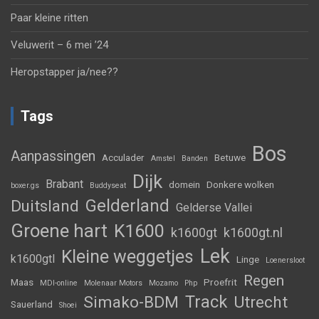
Paar kleine ritten
Veluwerit – 6 mei ’24
Heropstapper ja/nee??
Tags
Bos
Aanpassingen
Acculader
Betuwe
Amstel
Banden
Dijk
Brabant
domein
Donkere wolken
boxer.gs
Buddyseat
Gelderland
Duitsland
Gelderse Vallei
Groene hart
K1600
k1600gt
k1600gt.nl
Lek
Kleine weggetjes
k1600gtl
Linge
Loenersloot
Regen
Maas
Proefrit
MDI-online
Molenaar Motors
Mozamo
Php
Track
Simako-BDM
Utrecht
Sauerland
Shoei