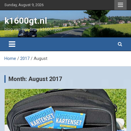
Skip
Sunday, August 9, 2026
to
content
k1600gt.nl
blog van een bmw k1600 rijder
Home
2017
August
Month:
August 2017