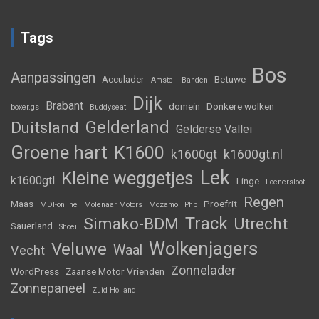
Tags
Bos
Aanpassingen
Acculader
Betuwe
Amstel
Banden
Dijk
Brabant
domein
Donkere wolken
boxer.gs
Buddyseat
Gelderland
Duitsland
Gelderse Vallei
Groene hart
K1600
k1600gt
k1600gt.nl
Lek
Kleine weggetjes
k1600gtl
Linge
Loenersloot
Regen
Maas
Proefrit
MDI-online
Molenaar Motors
Mozamo
Php
Track
Simako-BDM
Utrecht
Sauerland
Shoei
Wolkenjagers
Veluwe
Waal
Vecht
Zonnelader
WordPress
Zaanse Motor Vrienden
Zonnepaneel
Zuid Holland