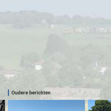
MOTORRIJDEN
MOTORVAKANTIES
UITGELICHT
Beneluxtoer voorjaar 2022 – Zaans
Motor Vrienden
09/05/2022
Sjoerd
Oudere berichten