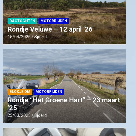
DAGTOCHTEN
MOTORRIJDEN
Rondje Veluwe – 12 april ’26
15/04/2026
Sjoerd
BLOKJE OM
MOTORRIJDEN
Rondje “Het Groene Hart” – 23 maart
’25
25/03/2025
Sjoerd