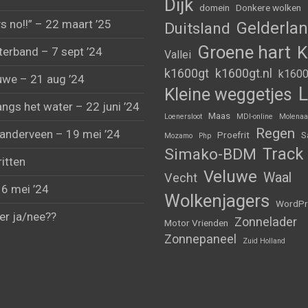
Dijk
domein
Donkere wolken
s no!!” – 22 maart ’25
Gelderla
Duitsland
Groene hart
K
erband – 7 sept ’24
Vallei
k1600gt
k1600gt.nl
k1600
uwe – 21 aug ’24
L
Kleine weggetjes
angs het water – 22 juni ’24
Maas
Loenersloot
MDI-online
Molenaa
Regen
anderveen – 19 mei ’24
Proefrit
S
Mozamo
Php
Track
Simako-BDM
ritten
Veluwe
Waal
Vecht
 6 mei ’24
Wolkenjagers
WordPr
er ja/nee??
Zonnelader
Motor Vrienden
Zonnepaneel
Zuid Holland