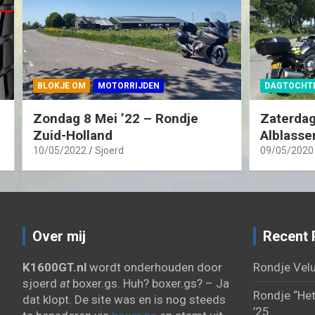
BLOKJE OM
MOTORRIJDEN
DAGTOCHT
Zondag 8 Mei ’22 – Rondje
Zaterdag
Zuid-Holland
Alblasse
10/05/2022
Sjoerd
09/05/2020
Over mij
Recent 
K1600GT.nl
wordt onderhouden door
Rondje Velu
sjoerd
at
boxer.gs. Huh? boxer.gs? – Ja
Rondje “Het
dat klopt. De site was en is nog steeds
’25