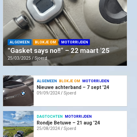
ALGEMEEN
BLOKJE OM
MOTORRIJDEN
“Gasket says no!!” – 22 maart ’25
25/03/2025
Sjoerd
ALGEMEEN
BLOKJE OM
MOTORRIJDEN
Nieuwe achterband – 7 sept ’24
09/09/2024
Sjoerd
DAGTOCHTEN
MOTORRIJDEN
Rondje Betuwe – 21 aug ’24
25/08/2024
Sjoerd