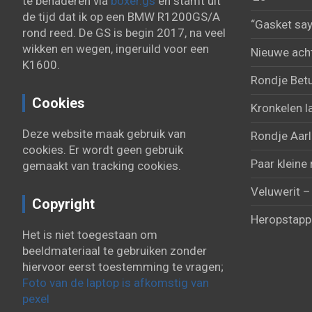
te benaderen via
boxer.gs
en stamt uit
de tijd dat ik op een BMW R1200GS/A
“Gasket say
rond reed. De GS is begin 2017, na veel
wikken en wegen, ingeruild voor een
Nieuwe acht
K1600.
Rondje Bet
Cookies
Kronkelen l
Deze website maak gebruik van
Rondje Aarl
cookies. Er wordt geen gebruik
Paar kleine 
gemaakt van tracking cookies.
Veluwerit –
Copyright
Heropstapp
Het is niet toegestaan om
beeldmateriaal te gebruiken zonder
hiervoor eerst toestemming te vragen;
Foto van de laptop is afkomstig van
pexel