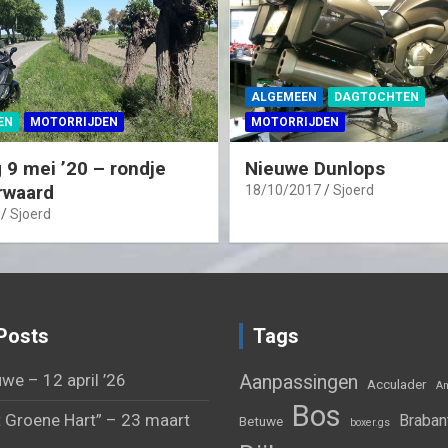
ALGEMEEN
DAGTOCHTEN
EN
MOTORRIJDEN
MOTORRIJDEN
 9 mei ’20 – rondje
Nieuwe Dunlops
rwaard
18/10/2017
Sjoerd
Sjoerd
Posts
Tags
we – 12 april ’26
Aanpassingen
Acculader
Am
Bos
 Groene Hart” – 23 maart
Braban
Betuwe
boxer.gs