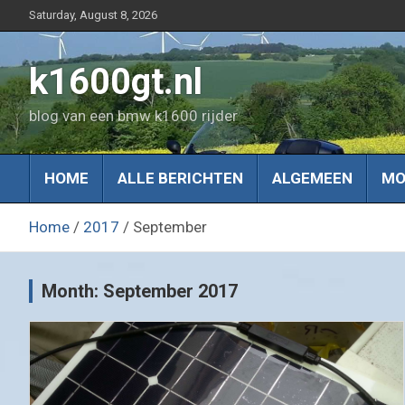
Skip
Saturday, August 8, 2026
to
content
k1600gt.nl
blog van een bmw k1600 rijder
HOME
ALLE BERICHTEN
ALGEMEEN
MO
Home
2017
September
Month:
September 2017