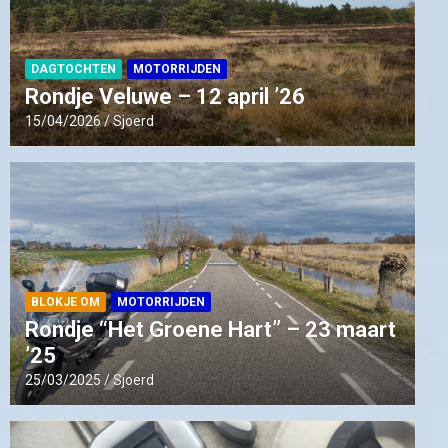
DAGTOCHTEN
MOTORRIJDEN
Rondje Veluwe – 12 april ’26
15/04/2026
Sjoerd
BLOKJE OM
MOTORRIJDEN
Rondje “Het Groene Hart” – 23 maart
’25
25/03/2025
Sjoerd