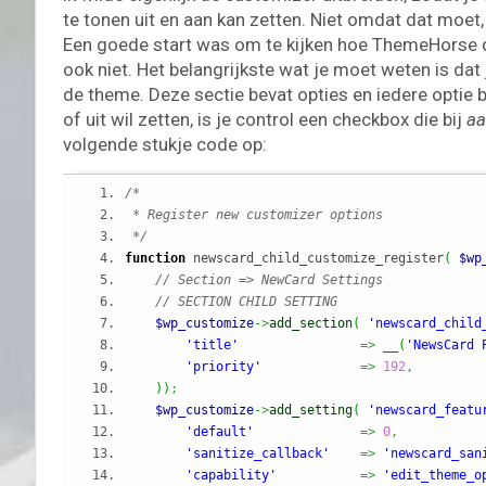
te tonen uit en aan kan zetten. Niet omdat dat moe
Een goede start was om te kijken hoe ThemeHorse d
ook niet. Het belangrijkste wat je moet weten is da
de theme. Deze sectie bevat opties en iedere optie be
of uit wil zetten, is je control een checkbox die bij
aa
volgende stukje code op:
/*
 * Register new customizer options
 */
function
 newscard_child_customize_register
(
$wp
// Section => NewCard Settings
// SECTION CHILD SETTING
$wp_customize
->
add_section
(
'newscard_child
'title'
=>
 __
(
'NewsCard 
'priority'
=>
192
,
)
)
;
$wp_customize
->
add_setting
(
'newscard_featu
'default'
=>
0
,
'sanitize_callback'
=>
'newscard_san
'capability'
=>
'edit_theme_o