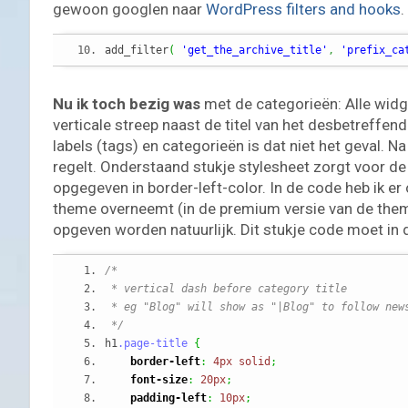
gewoon googlen naar
WordPress filters and hooks
.
add_filter
(
'get_the_archive_title'
,
'prefix_ca
Nu ik toch bezig was
met de categorieën: Alle widge
verticale streep naast de titel van het desbetreffend
labels (tags) en categorieën is dat niet het geval. N
regelt. Onderstaand stukje stylesheet zorgt voor de 
opgegeven in border-left-color. In de code heb ik er
theme overneemt (in de premium versie van de theme 
opgeven worden natuurlijk. Dit stukje code moet in 
/*
 * vertical dash before category title
 * eg "Blog" will show as "|Blog" to follow new
 */
h1
.page-title
{
border-left
:
4px
solid
;
font-size
:
20px
;
padding-left
:
10px
;