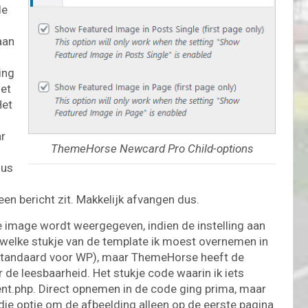
de
aan
ing
Het
Het
ar
ThemeHorse Newcard Pro Child-options
dus
 een bericht zit. Makkelijk afvangen dus.
 image wordt weergegeven, indien de instelling aan
welke stukje van de template ik moest overnemen in
 (standaard voor WP), maar ThemeHorse heeft de
 de leesbaarheid. Het stukje code waarin ik iets
nt.php. Direct opnemen in de code ging prima, maar
e die optie om de afbeelding alleen op de eerste pagina