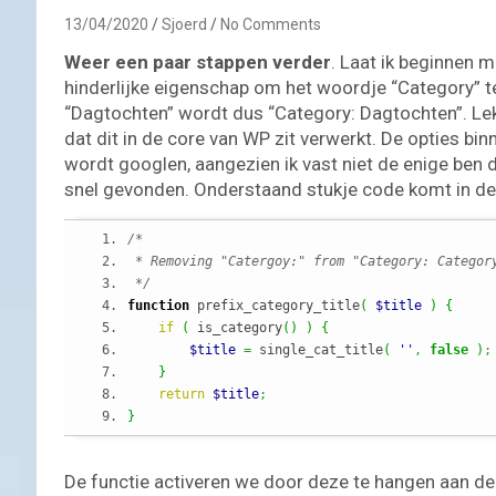
13/04/2020
Sjoerd
No Comments
Weer een paar stappen verder
. Laat ik beginnen 
hinderlijke eigenschap om het woordje “Category” te
“Dagtochten” wordt dus “Category: Dagtochten”. Le
dat dit in de core van WP zit verwerkt. De opties
wordt googlen, aangezien ik vast niet de enige ben di
snel gevonden. Onderstaand stukje code komt in de 
/*
 * Removing "Catergoy:" from "Category: Categor
 */
function
 prefix_category_title
(
$title
)
{
if
(
 is_category
(
)
)
{
$title
=
 single_cat_title
(
''
,
false
)
;
}
return
$title
;
}
De functie activeren we door deze te hangen aan de 