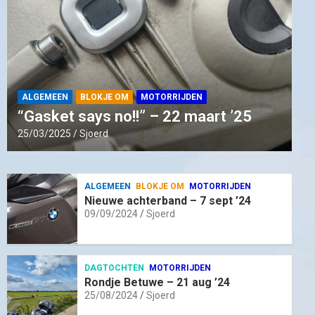
ALGEMEEN
BLOKJE OM
MOTORRIJDEN
“Gasket says no!!” – 22 maart ’25
25/03/2025
Sjoerd
ALGEMEEN
BLOKJE OM
MOTORRIJDEN
Nieuwe achterband – 7 sept ’24
09/09/2024
Sjoerd
DAGTOCHTEN
MOTORRIJDEN
Rondje Betuwe – 21 aug ’24
25/08/2024
Sjoerd