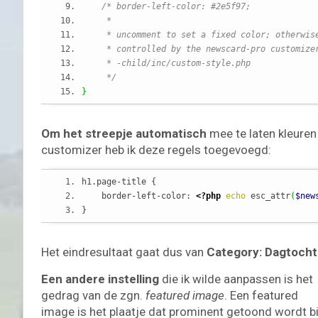
/* border-left-color: #2e5f97;
     *
     * uncomment to set a fixed color; otherwis
     * controlled by the newscard-pro customize
     * -child/inc/custom-style.php
     */
}
Om het streepje automatisch
mee te laten kleuren
customizer heb ik deze regels toegevoegd:
MOTORRIJDEN
MOTORVAKANTIES
UITGELICHT
h1.page-title {
Beneluxtoer voorjaar 2022 – Zaans
    border-left-color: 
<?php
echo
 esc_attr
(
$new
Motor Vrienden
}
09/05/2022
Sjoerd
Het eindresultaat gaat dus van
Category: Dagtoch
Een andere instelling
die ik wilde aanpassen is het
gedrag van de zgn.
featured image
. Een featured
image is het plaatje dat prominent getoond wordt bi