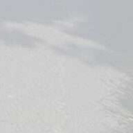
 Single"  is enabled'
,
'newscard'
)
,