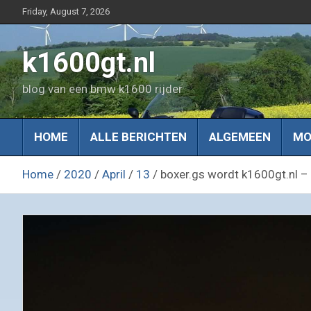
Skip
Friday, August 7, 2026
to
content
k1600gt.nl
blog van een bmw k1600 rijder
HOME
ALLE BERICHTEN
ALGEMEEN
MO
Home
2020
April
13
boxer.gs wordt k1600gt.nl –