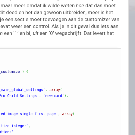
t, maar meer omdat ik wilde weten
hoe
dat dan moet.
it deed en het dan gewoon uitbreiden, meer is het
t je een sectie moet toevoegen aan de customizer van
vat weer een control. Als je in dit geval dus iets aan
n
een ‘1’ en bij
uit
een ‘0’ wegschrijft. Dat levert het
_customize
)
{
_main_global_settings'
,
array
(
Pro Child Settings'
,
'newscard'
)
,
red_image_single_first_page'
,
array
(
itize_integer'
,
ptions'