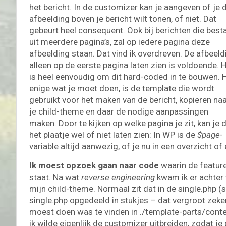
het bericht. In de customizer kan je aangeven of je 
afbeelding boven je bericht wilt tonen, of niet. Dat
gebeurt heel consequent. Ook bij berichten die best
uit meerdere pagina’s, zal op iedere pagina deze
afbeelding staan. Dat vind ik overdreven. De afbeeld
alleen op de eerste pagina laten zien is voldoende. 
is heel eenvoudig om dit hard-coded in te bouwen. 
enige wat je moet doen, is de template die wordt
gebruikt voor het maken van de bericht, kopieren na
je child-theme en daar de nodige aanpassingen
maken. Door te kijken op welke pagina je zit, kan je 
het plaatje wel of niet laten zien: In WP is de
$page
-
variable altijd aanwezig, of je nu in een overzicht of
Ik moest opzoek gaan naar code
waarin de feature
staat. Na wat
reverse engineering
kwam ik er achter 
mijn child-theme. Normaal zit dat in de single.php
single.php opgedeeld in stukjes – dat vergroot zeker
moest doen was te vinden in ./template-parts/conte
ik wilde eigenlijk de customizer uitbreiden, zodat j