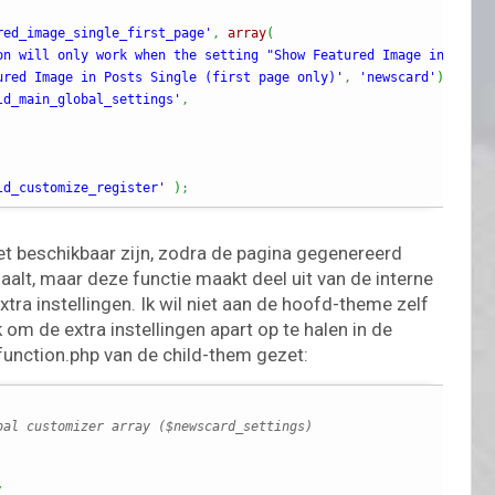
red_image_single_first_page'
,
array
(
on will only work when the setting "Show Featured Image in Posts
ured Image in Posts Single (first page only)'
,
'newscard'
)
,
ld_main_global_settings'
,
ld_customize_register'
)
;
et beschikbaar zijn, zodra de pagina gegenereerd
haalt, maar deze functie maakt deel uit van de interne
ra instellingen. Ik wil niet aan de hoofd-theme zelf
m de extra instellingen apart op te halen in de
 function.php van de child-them gezet:
bal customizer array ($newscard_settings)
(