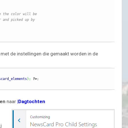
e the color will be
r and picked up by
 met de instellingen die gemaakt worden in de
e
MOTORRIJDEN
MOTORVAKANTIES
scard_elements
)
;
?>
;
Sauerlandtoer 2021 – ZMV
02/10/2021
Sjoerd
ten
naar
|Dagtochten
j