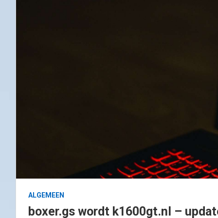
ALGEMEEN
boxer.gs wordt k1600gt.nl – updat