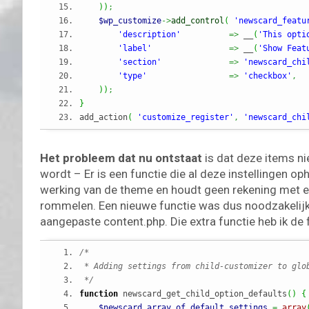
)
)
;
$wp_customize
->
add_control
(
'newscard_featu
'description'
=>
 __
(
'This opti
'label'
=>
 __
(
'Show Feat
'section'
=>
'newscard_chi
'type'
=>
'checkbox'
,
)
)
;
}
add_action
(
'customize_register'
,
'newscard_chi
Het probleem dat nu ontstaat
is dat deze items ni
wordt – Er is een functie die al deze instellingen op
werking van de theme en houdt geen rekening met ext
rommelen. Een nieuwe functie was dus noodzakelijk o
aangepaste content.php. Die extra functie heb ik de
/*
 * Adding settings from child-customizer to glo
 */
function
 newscard_get_child_option_defaults
(
)
{
$newscard_array_of_default_settings
=
array