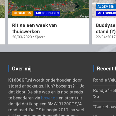
ALGEMEEN
BLOKJE OM
MOTORRIJDEN
MOTORRIJD
Rit na een week van
Buddysea
thuiswerken
stand (?)
20/03/2020
Sjoerd
22/04/2017
Over mij
Recent 
K1600GT.nl
wordt onderhouden door
Rondje Velu
sjoerd
at
boxer.gs. Huh? boxer.gs? – Ja
Rondje “Het
dat klopt. De site was en is nog steeds
’25
te benaderen via
boxer.gs
en stamt uit
de tijd dat ik op een BMW R1200GS/A
“Gasket say
rond reed. De GS is begin 2017, na veel
wikken en wegen, ingeruild voor een