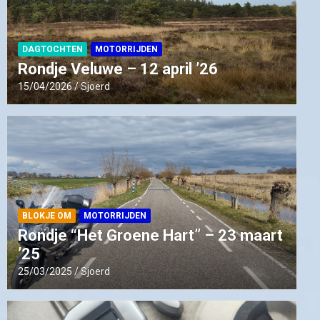
DAGTOCHTEN
MOTORRIJDEN
Rondje Veluwe – 12 april ’26
15/04/2026
Sjoerd
BLOKJE OM
MOTORRIJDEN
Rondje “Het Groene Hart” – 23 maart
’25
25/03/2025
Sjoerd