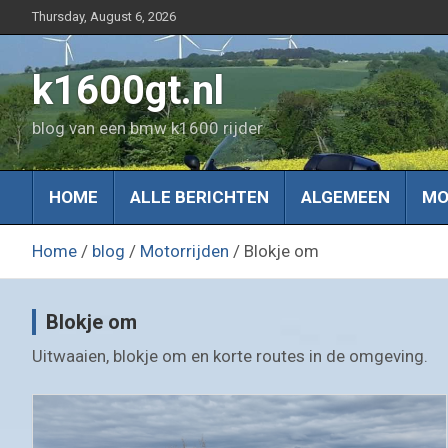
Skip
Thursday, August 6, 2026
to
content
k1600gt.nl
blog van een bmw k1600 rijder
HOME
ALLE BERICHTEN
ALGEMEEN
MO
Home
blog
Motorrijden
Blokje om
Blokje om
Uitwaaien, blokje om en korte routes in de omgeving.