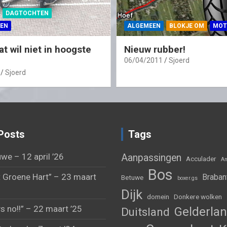
DAGTOCHTEN
EN
ALGEMEEN
BLOKJE OM
MOT
t wil niet in hoogste
Nieuw rubber!
06/04/2011
Sjoerd
Sjoerd
Posts
Tags
we – 12 april ’26
Aanpassingen
Acculader
Am
Bos
 Groene Hart” – 23 maart
Braban
Betuwe
boxer.gs
Dijk
domein
Donkere wolken
s no!!” – 22 maart ’25
Gelderla
Duitsland