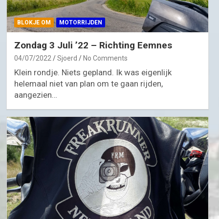
BLOKJE OM
MOTORRIJDEN
Zondag 3 Juli ’22 – Richting Eemnes
04/07/2022
Sjoerd
No Comments
Klein rondje. Niets gepland. Ik was eigenlijk
helemaal niet van plan om te gaan rijden,
aangezien…
MOTORRIJDEN
MOTORVAKANTIES
UITGELICHT
Sauerlandtoer herfst ’23 – Zaanse
Motorvrienden
28/09/2023
Sjoerd