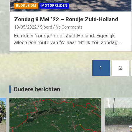
BLOKJE OM
MOTORRIJDEN
Zondag 8 Mei ’22 – Rondje Zuid-Holland
10/05/2022
Sjoerd
No Comments
Een klein “rondje” door Zuid-Holland. Eigenlijk
alleen een route van “A” naar “B”. Ik zou zondag…
Posts
1
2
pagination
Oudere berichten