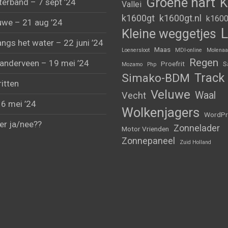
Groene hart
K
erband – 7 sept ’24
Vallei
k1600gt
k1600gt.nl
k1600
uwe – 21 aug ’24
L
Kleine weggetjes
angs het water – 22 juni ’24
Maas
Loenersloot
MDI-online
Molenaa
Regen
anderveen – 19 mei ’24
Proefrit
S
Mozamo
Php
Track
Simako-BDM
ritten
Veluwe
Waal
Vecht
 6 mei ’24
Wolkenjagers
WordPr
er ja/nee??
Zonnelader
Motor Vrienden
Zonnepaneel
Zuid Holland