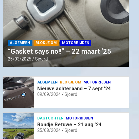
ALGEMEEN
BLOKJE OM
MOTORRIJDEN
“Gasket says no!!” – 22 maart ’25
25/03/2025
Sjoerd
ALGEMEEN
BLOKJE OM
MOTORRIJDEN
Nieuwe achterband – 7 sept ’24
09/09/2024
Sjoerd
DAGTOCHTEN
MOTORRIJDEN
Rondje Betuwe – 21 aug ’24
25/08/2024
Sjoerd