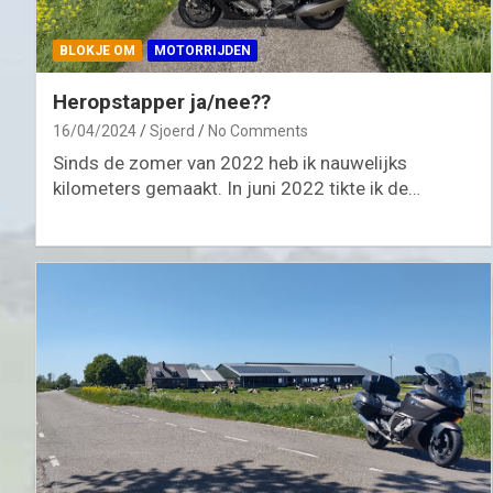
BLOKJE OM
MOTORRIJDEN
Heropstapper ja/nee??
16/04/2024
Sjoerd
No Comments
Sinds de zomer van 2022 heb ik nauwelijks
kilometers gemaakt. In juni 2022 tikte ik de…
anse
MOTORRIJDEN
MOTORVAKANTIES
Sauerlandtoer 2021 – ZMV
02/10/2021
Sjoerd