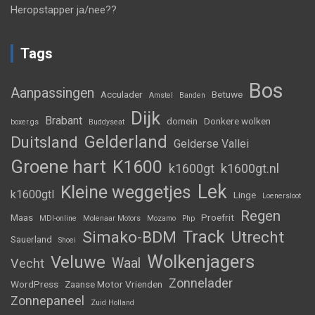
Heropstapper ja/nee??
Tags
Bos
Aanpassingen
Acculader
Betuwe
Amstel
Banden
Dijk
Brabant
domein
Donkere wolken
boxer.gs
Buddyseat
Gelderland
Duitsland
Gelderse Vallei
Groene hart
K1600
k1600gt
k1600gt.nl
Lek
Kleine weggetjes
k1600gtl
Linge
Loenersloot
Regen
Maas
Proefrit
MDI-online
Molenaar Motors
Mozamo
Php
Track
Simako-BDM
Utrecht
Sauerland
Shoei
Wolkenjagers
Veluwe
Waal
Vecht
Zonnelader
WordPress
Zaanse Motor Vrienden
Zonnepaneel
Zuid Holland