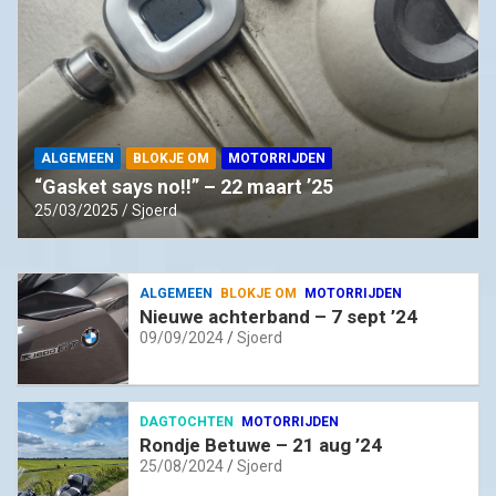
ALGEMEEN
BLOKJE OM
MOTORRIJDEN
“Gasket says no!!” – 22 maart ’25
25/03/2025
Sjoerd
ALGEMEEN
BLOKJE OM
MOTORRIJDEN
Nieuwe achterband – 7 sept ’24
09/09/2024
Sjoerd
DAGTOCHTEN
MOTORRIJDEN
Rondje Betuwe – 21 aug ’24
25/08/2024
Sjoerd