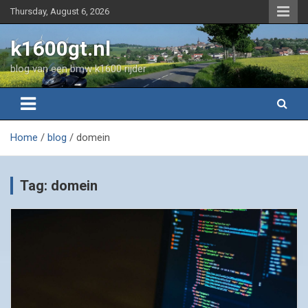
Skip
Thursday, August 6, 2026
to
content
k1600gt.nl
blog van een bmw k1600 rijder
Home
blog
domein
Tag:
domein