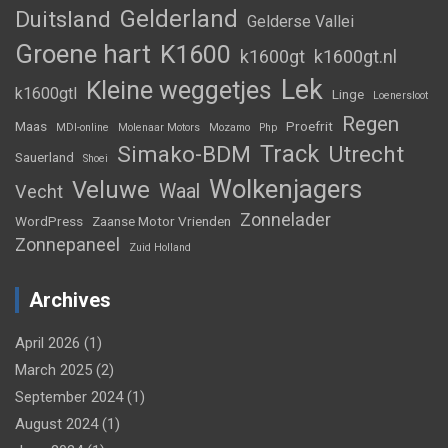
Gelderland
Duitsland
Gelderse Vallei
Groene hart
K1600
k1600gt
k1600gt.nl
Lek
Kleine weggetjes
k1600gtl
Linge
Loenersloot
Regen
Maas
Proefrit
MDI-online
Molenaar Motors
Mozamo
Php
Track
Simako-BDM
Utrecht
Sauerland
Shoei
Wolkenjagers
Veluwe
Waal
Vecht
Zonnelader
WordPress
Zaanse Motor Vrienden
Zonnepaneel
Zuid Holland
Archives
April 2026
(1)
March 2025
(2)
September 2024
(1)
August 2024
(1)