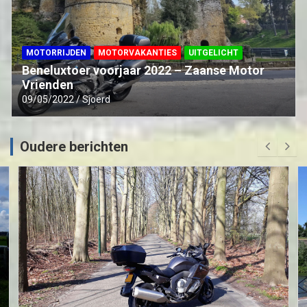
MOTORRIJDEN
MOTORVAKANTIES
UITGELICHT
Beneluxtoer voorjaar 2022 – Zaanse Motor
Vrienden
09/05/2022
Sjoerd
Oudere berichten