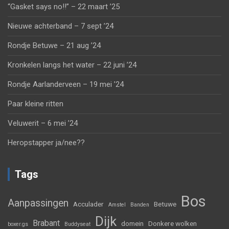
“Gasket says no!!” – 22 maart ’25
Nieuwe achterband – 7 sept ’24
Rondje Betuwe – 21 aug ’24
Kronkelen langs het water – 22 juni ’24
Rondje Aarlanderveen – 19 mei ’24
Paar kleine ritten
Veluwerit – 6 mei ’24
Heropstapper ja/nee??
Tags
Bos
Aanpassingen
Acculader
Betuwe
Amstel
Banden
Dijk
Brabant
domein
Donkere wolken
boxer.gs
Buddyseat