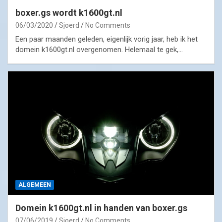
boxer.gs wordt k1600gt.nl
06/03/2020
Sjoerd
No Comments
Een paar maanden geleden, eigenlijk vorig jaar, heb ik het
domein k1600gt.nl overgenomen. Helemaal te gek,…
ALGEMEEN
Domein k1600gt.nl in handen van boxer.gs
07/06/2019
Sjoerd
No Comments