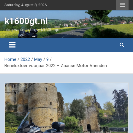
Skip
Saturday, August 8, 2026
to
content
k1600gt.nl
blog van een bmw k1600 rijder
Home
2022
May
9
Beneluxtoer voorjaar 2022 – Zaanse Motor Vrienden