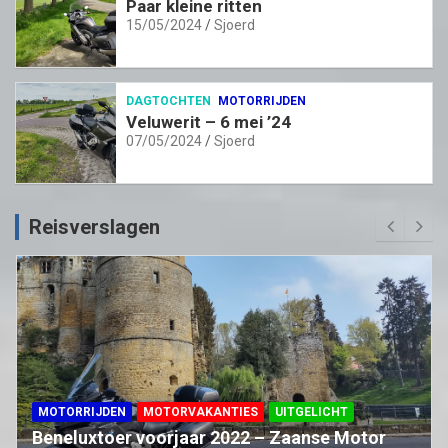
Paar kleine ritten
15/05/2024
Sjoerd
DAGTOCHTEN
MOTORRIJDEN
Veluwerit – 6 mei ’24
07/05/2024
Sjoerd
Reisverslagen
MOTORRIJDEN
MOTORVAKANTIES
UITGELICHT
Beneluxtoer voorjaar 2022 – Zaanse Motor