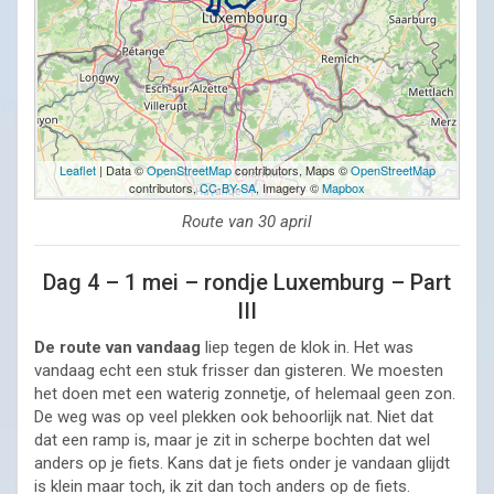
Leaflet
| Data ©
OpenStreetMap
contributors, Maps ©
OpenStreetMap
contributors,
CC-BY-SA
, Imagery ©
Mapbox
Route van 30 april
Dag 4 – 1 mei – rondje Luxemburg – Part
III
De route van vandaag
liep tegen de klok in. Het was
vandaag echt een stuk frisser dan gisteren. We moesten
het doen met een waterig zonnetje, of helemaal geen zon.
De weg was op veel plekken ook behoorlijk nat. Niet dat
dat een ramp is, maar je zit in scherpe bochten dat wel
anders op je fiets. Kans dat je fiets onder je vandaan glijdt
is klein maar toch, ik zit dan toch anders op de fiets.