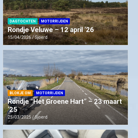
DAGTOCHTEN
MOTORRIJDEN
Rondje Veluwe – 12 april ’26
15/04/2026
Sjoerd
BLOKJE OM
MOTORRIJDEN
Rondje “Het Groene Hart” – 23 maart
’25
25/03/2025
Sjoerd