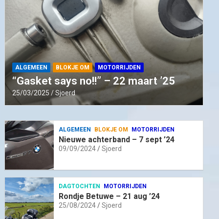
ALGEMEEN
BLOKJE OM
MOTORRIJDEN
“Gasket says no!!” – 22 maart ’25
25/03/2025
Sjoerd
ALGEMEEN
BLOKJE OM
MOTORRIJDEN
Nieuwe achterband – 7 sept ’24
09/09/2024
Sjoerd
DAGTOCHTEN
MOTORRIJDEN
Rondje Betuwe – 21 aug ’24
25/08/2024
Sjoerd