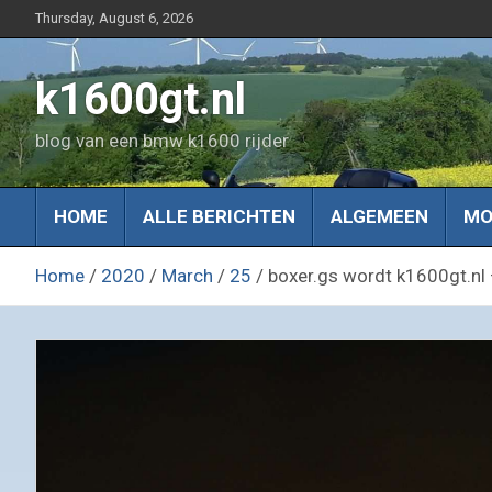
Skip
Thursday, August 6, 2026
to
content
k1600gt.nl
blog van een bmw k1600 rijder
HOME
ALLE BERICHTEN
ALGEMEEN
MO
Home
2020
March
25
boxer.gs wordt k1600gt.nl