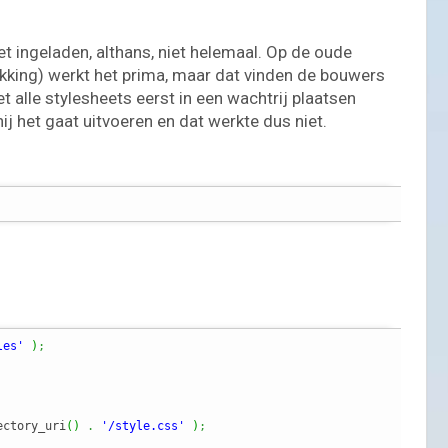
et ingeladen, althans, niet helemaal. Op de oude
takking) werkt het prima, maar dat vinden de bouwers
alle stylesheets eerst in een wachtrij plaatsen
j het gaat uitvoeren en dat werkte dus niet.
les'
)
;
ectory_uri
(
)
.
'/style.css'
)
;