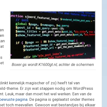
gen
oen
kan
Wat
ls
met
Boxer.gs wordt K1600gt.nl; achter de schermen
inkt kennelijk magischer of zo) heeft tal van
hild-theme. Er zijn wat stappen nodig om WordPress
ent. Leuk, maar dan moet het wel werken. Een van de
e bewuste pagina
. De pagina is geplaatst onder
themes
et toch meevallen. Gewoon wat bestandjes bij elkaar