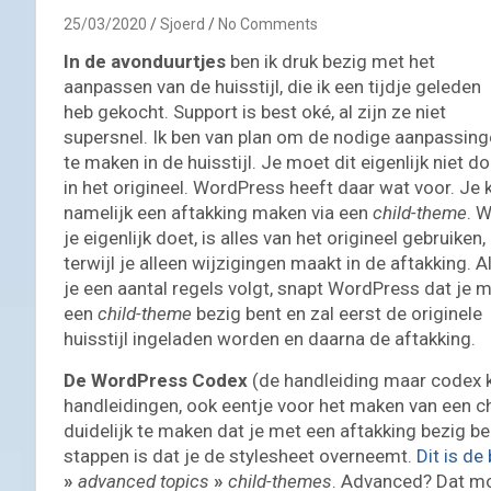
25/03/2020
Sjoerd
No Comments
In de avonduurtjes
ben ik druk bezig met het
aanpassen van de huisstijl, die ik een tijdje geleden
heb gekocht. Support is best oké, al zijn ze niet
supersnel. Ik ben van plan om de nodige aanpassin
te maken in de huisstijl. Je moet dit eigenlijk niet d
in het origineel. WordPress heeft daar wat voor. Je 
namelijk een aftakking maken via een
child-theme
. 
je eigenlijk doet, is alles van het origineel gebruiken,
terwijl je alleen wijzigingen maakt in de aftakking. A
je een aantal regels volgt, snapt WordPress dat je 
een
child-theme
bezig bent en zal eerst de originele
huisstijl ingeladen worden en daarna de aftakking.
De WordPress Codex
(de handleiding maar codex kl
handleidingen, ook eentje voor het maken van een c
duidelijk te maken dat je met een aftakking bezig b
stappen is dat je de stylesheet overneemt.
Dit is d
»
advanced topics
»
child-themes
. Advanced? Dat mo