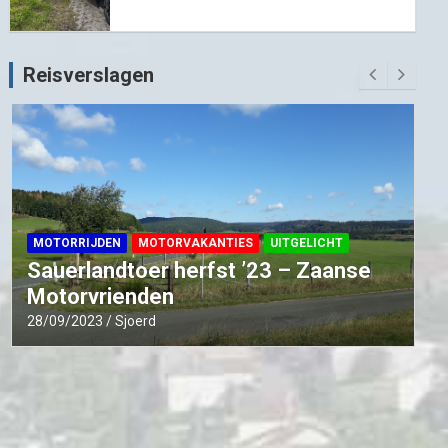
Reisverslagen
MOTORRIJDEN
MOTORVAKANTIES
UITGELICHT
Beneluxtoer voorjaar 2022 – Zaanse
Motor Vrienden
09/05/2022
Sjoerd
s'
,
array
(
)
,
'4.0.0'
)
;
// extra