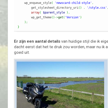
    wp_enqueue_style
(
'newscard-child-style'
,
        get_stylesheet_directory_uri
(
)
.
'/style.css'
array
(
$parent_style
)
,
        wp_get_theme
(
)
->
get
(
'Version'
)
)
;
}
Er zijn een aantal details
van huidige stijl die ik e
dacht eerst dat het te druk zou worden, maar nu ik al
goed uit.