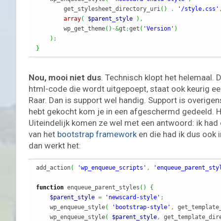
        get_stylesheet_directory_uri
(
)
.
'/style.css'
array
(
$parent_style
)
,
        wp_get_theme
(
)
-&
gt
;
get
(
'Version'
)
)
;
}
Nou, mooi niet dus
. Technisch klopt het helemaal.
html-code die wordt uitgepoept, staat ook keurig een
Raar. Dan is support wel handig. Support is overige
hebt gekocht kom je in een afgeschermd gedeeld. H
Uiteindelijk komen ze wel met een antwoord: ik had 
anse
van het
bootstrap framework
en die had ik dus ook i
MOTORRIJDEN
MOTORVAKANTIES
Sauerlandtoer 2021 – ZMV
dan werkt het:
02/10/2021
Sjoerd
add_action
(
'wp_enqueue_scripts'
,
'enqueue_parent_sty
function
 enqueue_parent_styles
(
)
{
$parent_style
=
'newscard-style'
;
    wp_enqueue_style
(
'bootstrap-style'
,
 get_template
    wp_enqueue_style
(
$parent_style
,
 get_template_dir