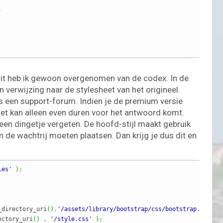
,
 Dit heb ik gewoon overgenomen van de codex. In de
 verwijzing naar de stylesheet van het origineel.
ns een support-forum. Indien je de premium versie
et kan alleen even duren voor het antwoord komt.
MOTORRIJDEN
MOTORVAKANTIES
UITGELICHT
een dingetje vergeten. De hoofd-stijl maakt gebruik
Sauerlandtoer herfst ’23 – Zaanse
n de wachtrij moeten plaatsen. Dan krijg je dus dit en
Motorvrienden
28/09/2023
Sjoerd
les'
)
;
_directory_uri
(
)
.
'/assets/library/bootstrap/css/bootstrap.min.cs
ectory_uri
(
)
.
'/style.css'
)
;