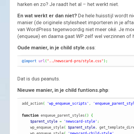
harken en zo? Je raadt het al – het werkt niet.
En wat werkt er dan niet?
De hele huisstijl wordt ni
manier (de originele stylesheet importeren in je af
van WordPress tegenwoordig niet meer oké. Je moet 
(enqueue) en daarna gaat WP zelf wel verzinnen of hi
Oude manier, in je child style.css
:
@import
url
(
"../newscard-pro/style.css"
)
;
Dat is dus peanuts.
Nieuwe manier, in je child funtions.php
:
add_action
(
'wp_enqueue_scripts'
,
'enqueue_parent_sty
function
 enqueue_parent_styles
(
)
{
$parent_style
=
'newscard-style'
;
    wp_enqueue_style
(
$parent_style
,
 get_template_dir
    wp_enqueue_style
(
'newscard-child-style'
,