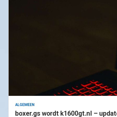
ALGEMEEN
boxer.gs wordt k1600gt.nl – updat