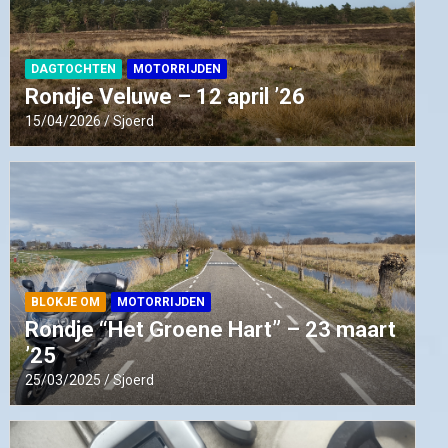
DAGTOCHTEN
MOTORRIJDEN
Rondje Veluwe – 12 april ’26
15/04/2026
Sjoerd
BLOKJE OM
MOTORRIJDEN
Rondje “Het Groene Hart” – 23 maart
’25
25/03/2025
Sjoerd