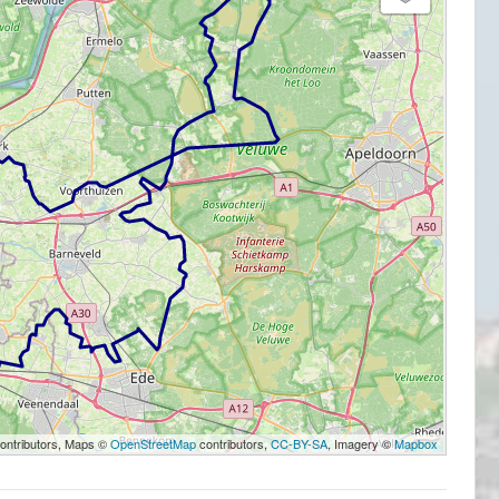
e
MOTORRIJDEN
MOTORVAKANTIES
Sauerlandtoer 2021 – ZMV
02/10/2021
Sjoerd
ontributors, Maps ©
OpenStreetMap
contributors,
CC-BY-SA
, Imagery ©
Mapbox