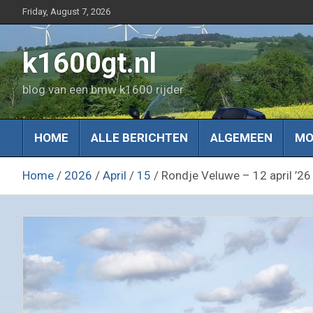
Skip
Friday, August 7, 2026
to
content
k1600gt.nl
blog van een bmw k1600 rijder
HOME
ALLE BERICHTEN
ALGEMEEN
MO
Home
2026
April
15
Rondje Veluwe – 12 april ’26