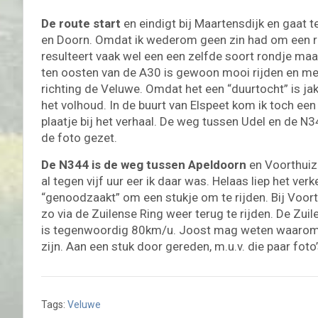
De route start
en eindigt bij Maartensdijk en gaat t
en Doorn. Omdat ik wederom geen zin had om een ro
resulteert vaak wel een een zelfde soort rondje maa
ten oosten van de A30 is gewoon mooi rijden en mees
richting de Veluwe. Omdat het een “duurtocht” is jak
het volhoud. In de buurt van Elspeet kom ik toch ee
plaatje bij het verhaal. De weg tussen Udel en de N3
de foto gezet.
De N344 is de weg tussen Apeldoorn
en Voorthuiz
al tegen vijf uur eer ik daar was. Helaas liep het ver
“genoodzaakt” om een stukje om te rijden. Bij Voort
zo via de Zuilense Ring weer terug te rijden. De Zu
is tegenwoordig 80km/u. Joost mag weten waarom. B
zijn. Aan een stuk door gereden, m.u.v. die paar foto
Tags:
Veluwe