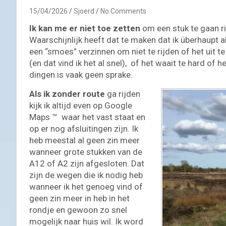
15/04/2026
Sjoerd
No Comments
Ik kan me er niet toe zetten
om een stuk te gaan ri
Waarschijnlijk heeft dat te maken dat ik überhaupt al
een “smoes” verzinnen om niet te rijden of het uit t
(en dat vind ik het al snel), of het waait te hard of
dingen is vaak geen sprake.
Als ik zonder route
ga rijden
kijk ik altijd even op Google
Maps ™ waar het vast staat en
op er nog afsluitingen zijn. Ik
heb meestal al geen zin meer
wanneer grote stukken van de
A12 of A2 zijn afgesloten. Dat
zijn de wegen die ik nodig heb
wanneer ik het genoeg vind of
geen zin meer in heb in het
rondje en gewoon zo snel
mogelijk naar huis wil. Ik word