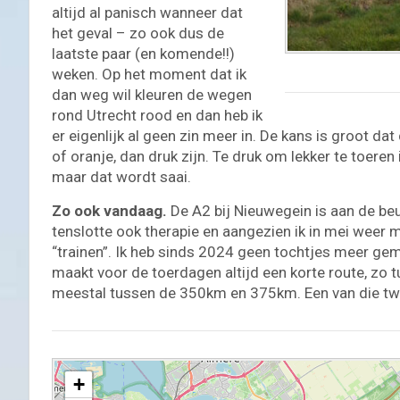
altijd al panisch wanneer dat
het geval – zo ook dus de
laatste paar (en komende!!)
weken. Op het moment dat ik
dan weg wil kleuren de wegen
rond Utrecht rood en dan heb ik
er eigenlijk al geen zin meer in. De kans is groot d
of oranje, dan druk zijn. Te druk om lekker te toeren i
maar dat wordt saai.
Zo ook vandaag.
De A2 bij Nieuwegein is aan de beu
tenslotte ook therapie en aangezien ik in mei weer
“trainen”. Ik heb sinds 2024 geen tochtjes meer g
maakt voor de toerdagen altijd een korte route, zo
meestal tussen de 350km en 375km. Een van die twe
+