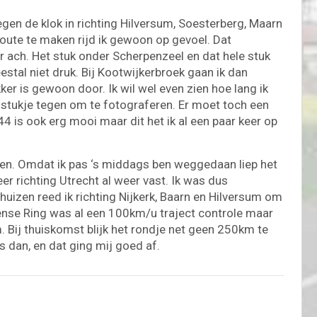
egen de klok in richting Hilversum, Soesterberg, Maarn
ute te maken rijd ik gewoon op gevoel. Dat
r ach. Het stuk onder Scherpenzeel en dat hele stuk
tal niet druk. Bij Kootwijkerbroek gaan ik dan
ker is gewoon door. Ik wil wel even zien hoe lang ik
n stukje tegen om te fotograferen. Er moet toch een
44 is ook erg mooi maar dit het ik al een paar keer op
en. Omdat ik pas ‘s middags ben weggedaan liep het
keer richting Utrecht al weer vast. Ik was dus
huizen reed ik richting Nijkerk, Baarn en Hilversum om
ilense Ring was al een 100km/u traject controle maar
ij thuiskomst blijk het rondje net geen 250km te
’s dan, en dat ging mij goed af.