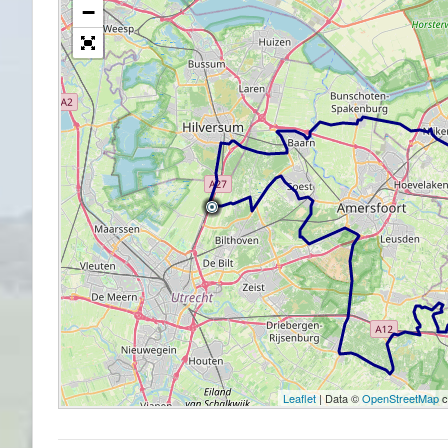
−
MOTORRIJDEN
MOTORVAKANTIES
UITGELICHT
Beneluxtoer voorjaar 2022 – Zaans
Motor Vrienden
09/05/2022
Sjoerd
Leaflet
| Data ©
OpenStreetMap
c