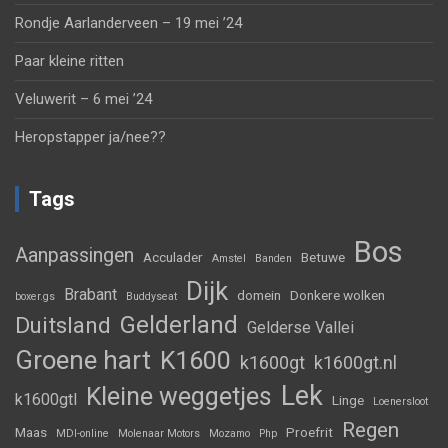
Rondje Aarlanderveen – 19 mei ’24
Paar kleine ritten
Veluwerit – 6 mei ’24
Heropstapper ja/nee??
Tags
Bos
Aanpassingen
Acculader
Betuwe
Amstel
Banden
Dijk
Brabant
domein
Donkere wolken
boxer.gs
Buddyseat
Gelderland
Duitsland
Gelderse Vallei
Groene hart
K1600
k1600gt
k1600gt.nl
Lek
Kleine weggetjes
k1600gtl
Linge
Loenersloot
Regen
Maas
Proefrit
MDI-online
Molenaar Motors
Mozamo
Php