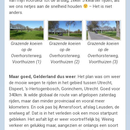
van mijn voordeur tot de afslag, zeker 5 kwartier rijden, als
we ons netjes aan de snelheid houden
– Het is niet
anders.
Grazende koeien
Grazende koeien
Grazende koeien
op de
op de
op de
Overhorsterweg,
Overhorsterweg,
Overhorsterweg,
Voorthuizen (1)
Voorthuizen (2)
Voorthuizen (3)
Maar goed, Gelderland dus weer
. Het plan was om weer
de mooie wegen te rijden in het gebied tussen Utrecht,
Elspeet, ‘s-Hertogenbosch, Gorinchem, Utrecht. Goed voor
340km. Ik wilde globaal de route van afgelopen zaterdag
rijden, maar dan minder provinciaal en vooral meer
kilometers. En ook pas bij Amersfoort, afslag Leusden, de
snelweg af. Dat is in het verleden ook een mooi startpunt
gebleken. Het asfalt ligt er weer voortreffelijk bij. Weinig
verkeer en gelukkig maar, aangezien er onlangs een soort