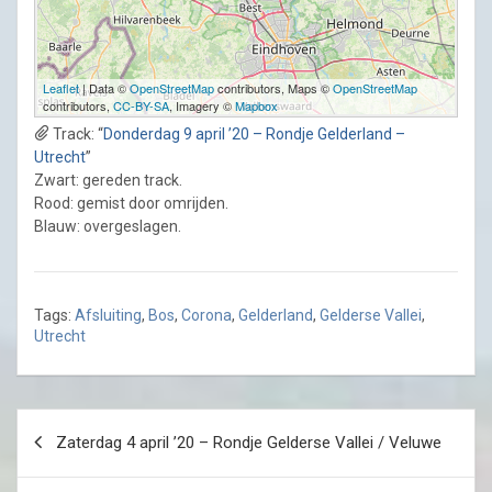
Leaflet
| Data ©
OpenStreetMap
contributors, Maps ©
OpenStreetMap
contributors,
CC-BY-SA
, Imagery ©
Mapbox
Track: “
Donderdag 9 april ’20 – Rondje Gelderland –
Utrecht
”
Zwart: gereden track.
Rood: gemist door omrijden.
Blauw: overgeslagen.
Tags:
Afsluiting
,
Bos
,
Corona
,
Gelderland
,
Gelderse Vallei
,
Utrecht
Post
Zaterdag 4 april ’20 – Rondje Gelderse Vallei / Veluwe
navigation