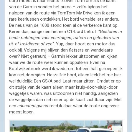
dorp moest ik naar rechts. Zowel TomTom als de kaart
van de Garmin vonden het prima – zelfs tijdens het
nalopen van de route via TomTom My Drive kon ik geen
rare keerlussen ontdekken. Het bord vertelde iets anders.
De neus van de 1600 stond toen al de verkeerde kant op.
Keren dus, aangezien het een C1-bord betrof: “
Gesloten in
beide richtingen voor voertuigen, ruiters en geleiders van
rij- of trekdieren of vee
“. Yup, daar hoort een motor dus
ook bij. Volgens mij blijven dan fietsers en wandelaars
over? Niet getreurd – Garmin lekker uitzoomen en kijken
waar we de route weer kunnen oppakken. Even na
Kootwijkerbroek werd ik wederom tot een halt geroepen. Ik
kon niet doorrijden. Hetzelfde bord, alleen leek het me hier
wel duidelijk: Een GS/A pad. Laat maar zitten. Omdat er op
dit stukje van de kaart alleen maar kruip-door-sluip-door
weggetjes waren, was uitzoomen niet handig, aangezien
de weggetjes dan niet meer op de kaart zichtbaar zijn. Met
een
educated guess
reed ik daar waar de route ongeveer
moest lopen.