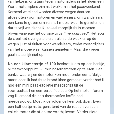
van hetze is ontstaan tegen motorrijders in het algemeen.
Want motorrijders zijn niet welkom in het paasweekend.
Komend weekend worden diverse wegen daarom
afgesloten voor motoren en wielrenners, om wandelaars
een kans te geven om van het mooie weer te genieten en
dat terwijl we, dacht ik, zoveel mogelijk thuis moeten
blijven vanwege het corona-virus. “
me confused
“. Het zou
de overheid overigens sieren als ze de week er op de
wegen juist afsluiten voor wandelaars, zodat motorrijders
van het mooie weer kunnen genieten – Maar die vlieger
gaat natuurlijk niet op.
Na een kilometertje of 100
besloot ik om op een bankje,
bij fietsknooppunt 67, mijn boterhammen op te eten. Het
bankje was vrij en de motor kon mooi onder een afdakje
staan daar. Ik had thuis brood klaar gemaakt, verder had ik
nog een mini paas-stolletje meegegrist uit de
voorraadkast en een verse fles spa. Op het motor-forum
zag ik iemand die een thermosfles koffie had
meegesjouwd. Moet ik de volgende keer ook doen. Even
een half uurtje niets, genietend van de rust en van een
enkele motor die af en toe voorbij kwam. Verder niets