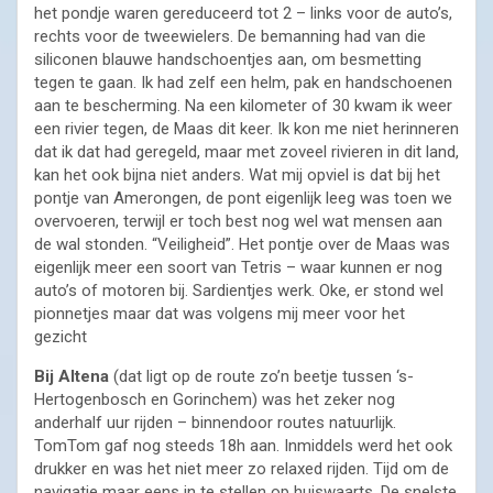
het pondje waren gereduceerd tot 2 – links voor de auto’s,
rechts voor de tweewielers. De bemanning had van die
siliconen blauwe handschoentjes aan, om besmetting
tegen te gaan. Ik had zelf een helm, pak en handschoenen
aan te bescherming. Na een kilometer of 30 kwam ik weer
een rivier tegen, de Maas dit keer. Ik kon me niet herinneren
dat ik dat had geregeld, maar met zoveel rivieren in dit land,
kan het ook bijna niet anders. Wat mij opviel is dat bij het
pontje van Amerongen, de pont eigenlijk leeg was toen we
overvoeren, terwijl er toch best nog wel wat mensen aan
de wal stonden. “Veiligheid”. Het pontje over de Maas was
eigenlijk meer een soort van Tetris – waar kunnen er nog
auto’s of motoren bij. Sardientjes werk. Oke, er stond wel
pionnetjes maar dat was volgens mij meer voor het
gezicht
Bij Altena
(dat ligt op de route zo’n beetje tussen ‘s-
Hertogenbosch en Gorinchem) was het zeker nog
anderhalf uur rijden – binnendoor routes natuurlijk.
TomTom gaf nog steeds 18h aan. Inmiddels werd het ook
drukker en was het niet meer zo relaxed rijden. Tijd om de
navigatie maar eens in te stellen op huiswaarts. De snelste