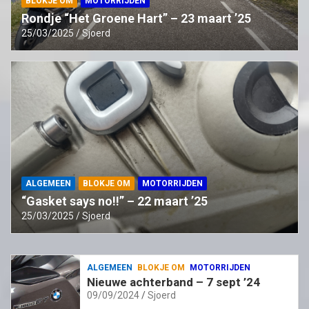
BLOKJE OM
MOTORRIJDEN
Rondje “Het Groene Hart” – 23 maart ’25
25/03/2025
Sjoerd
ALGEMEEN
BLOKJE OM
MOTORRIJDEN
“Gasket says no!!” – 22 maart ’25
25/03/2025
Sjoerd
ALGEMEEN
BLOKJE OM
MOTORRIJDEN
Nieuwe achterband – 7 sept ’24
09/09/2024
Sjoerd