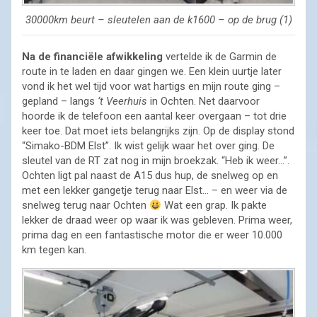
30000km beurt – sleutelen aan de k1600 – op de brug (1)
Na de financiële afwikkeling
vertelde ik de Garmin de
route in te laden en daar gingen we. Een klein uurtje later
vond ik het wel tijd voor wat hartigs en mijn route ging –
gepland – langs
‘t Veerhuis
in Ochten. Net daarvoor
hoorde ik de telefoon een aantal keer overgaan – tot drie
keer toe. Dat moet iets belangrijks zijn. Op de display stond
“Simako-BDM Elst”. Ik wist gelijk waar het over ging. De
sleutel van de RT zat nog in mijn broekzak. “Heb ik weer…”.
Ochten ligt pal naast de A15 dus hup, de snelweg op en
met een lekker gangetje terug naar Elst… – en weer via de
snelweg terug naar Ochten
Wat een grap. Ik pakte
lekker de draad weer op waar ik was gebleven. Prima weer,
prima dag en een fantastische motor die er weer 10.000
km tegen kan.