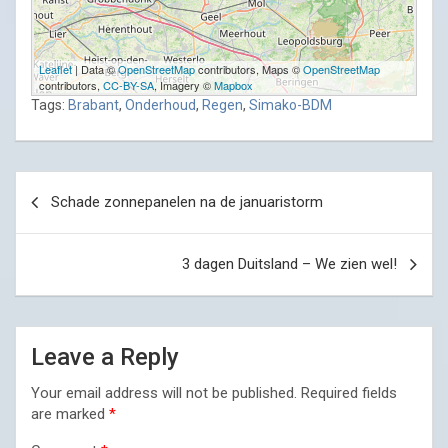
Leaflet
| Data ©
OpenStreetMap
contributors, Maps ©
OpenStreetMap
contributors,
CC-BY-SA
, Imagery ©
Mapbox
Tags:
Brabant
,
Onderhoud
,
Regen
,
Simako-BDM
Post
Schade zonnepanelen na de januaristorm
navigation
3 dagen Duitsland – We zien wel!
Leave a Reply
Your email address will not be published.
Required fields
are marked
*