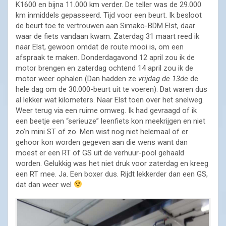
K1600 en bijna 11.000 km verder. De teller was de 29.000
km inmiddels gepasseerd. Tijd voor een beurt. Ik besloot
de beurt toe te vertrouwen aan Simako-BDM Elst, daar
waar de fiets vandaan kwam. Zaterdag 31 maart reed ik
naar Elst, gewoon omdat de route mooi is, om een
afspraak te maken. Donderdagavond 12 april zou ik de
motor brengen en zaterdag ochtend 14 april zou ik de
motor weer ophalen (Dan hadden ze
vrijdag de 13de
de
hele dag om de 30.000-beurt uit te voeren). Dat waren dus
al lekker wat kilometers. Naar Elst toen over het snelweg.
Weer terug via een ruime omweg. Ik had gevraagd of ik
een beetje een “serieuze” leenfiets kon meekrijgen en niet
zo’n mini ST of zo. Men wist nog niet helemaal of er
gehoor kon worden gegeven aan die wens want dan
moest er een RT of GS uit de verhuur-pool gehaald
worden. Gelukkig was het niet druk voor zaterdag en kreeg
een RT mee. Ja. Een boxer dus. Rijdt lekkerder dan een GS,
dat dan weer wel