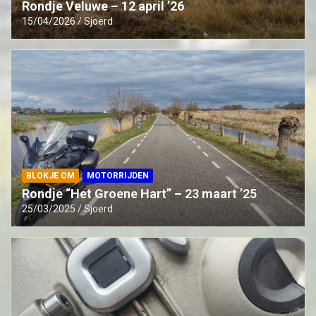
Rondje Veluwe – 12 april ’26
15/04/2026
Sjoerd
BLOKJE OM
MOTORRIJDEN
Rondje “Het Groene Hart” – 23 maart ’25
25/03/2025
Sjoerd