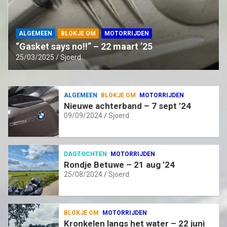
ALGEMEEN
BLOKJE OM
MOTORRIJDEN
“Gasket says no!!” – 22 maart ’25
25/03/2025
Sjoerd
ALGEMEEN
BLOKJE OM
MOTORRIJDEN
Nieuwe achterband – 7 sept ’24
09/09/2024
Sjoerd
DAGTOCHTEN
MOTORRIJDEN
Rondje Betuwe – 21 aug ’24
25/08/2024
Sjoerd
BLOKJE OM
MOTORRIJDEN
Kronkelen langs het water – 22 juni