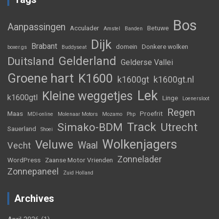
Bos
Aanpassingen
Acculader
Betuwe
Amstel
Banden
Dijk
Brabant
domein
Donkere wolken
boxer.gs
Buddyseat
Gelderland
Duitsland
Gelderse Vallei
Groene hart
K1600
k1600gt
k1600gt.nl
Lek
Kleine weggetjes
k1600gtl
Linge
Loenersloot
Regen
Maas
Proefrit
MDI-online
Molenaar Motors
Mozamo
Php
Track
Simako-BDM
Utrecht
Sauerland
Shoei
Wolkenjagers
Veluwe
Waal
Vecht
Zonnelader
WordPress
Zaanse Motor Vrienden
Zonnepaneel
Zuid Holland
Archives