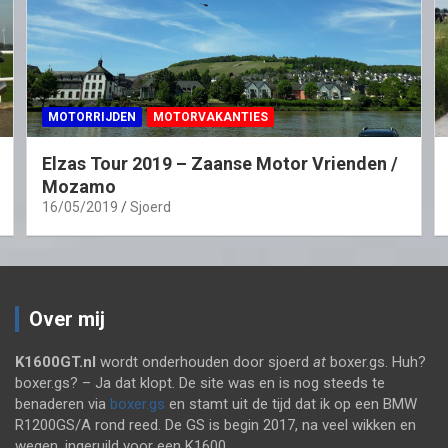
MOTORRIJDEN
MOTORVAKANTIES
Elzas Tour 2019 – Zaanse Motor Vrienden /
Mozamo
16/05/2019
Sjoerd
Over mij
K1600GT.nl
wordt onderhouden door sjoerd
at
boxer.gs. Huh?
boxer.gs? – Ja dat klopt. De site was en is nog steeds te
benaderen via
boxer.gs
en stamt uit de tijd dat ik op een BMW
R1200GS/A rond reed. De GS is begin 2017, na veel wikken en
wegen, ingeruild voor een K1600.