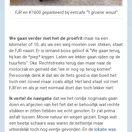
FJR en K1600 geparkeerd bij eetcafe “‘t groene woud”
We gaan verder met het de proefrit
maar na een
kilometer of 10, als we een weg moeten over steken, staat
de FJR naast. Er is iemand boos geloof ik “We gaan terug,
hij kan de *piep* krijgen. Laten we lekker gaan rijden op de
huurfiets”. Oke. Rechtstreeks terug dan maar naar de
motorzak en gemeld dat “we er nog op terug komen”.
Persoonlijk denk ik dat als de fiets goed is dan boeit het
toch niet zoveel maar zoals altijd. Het land staat vol met
FJR’en en als je niet normaal doet dan toch lekker niet.
Ik vertel de navigatie
dat we het rondje nogmaals gaan
doen en afgezien van het feit dat er behoorlijk wat rechte
stukken in zitten hebben we echt genoten. Er zat prima
asfalt tussen. Mooie natuur en wegen gezien. Enige wat
een beetje schaars was waren de eettentje maar
uiteindelijk toch nog eentje gevonden. En de
lokatie was