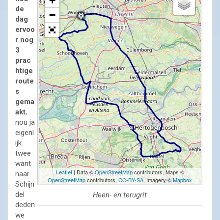
+
de
−
dag
ervoo
r nog
3
prac
htige
route
s
gema
akt
,
nou ja
eigenl
ijk
twee
want
Leaflet
| Data ©
OpenStreetMap
contributors, Maps ©
naar
OpenStreetMap
contributors,
CC-BY-SA
, Imagery ©
Mapbox
Schijn
del
Heen- en terugrit
deden
we