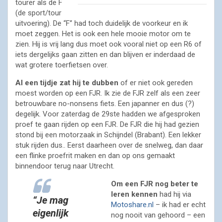
tourer als de F
(de sport/tour
uitvoering). De “F” had toch duidelijk de voorkeur en ik
moet zeggen. Het is ook een hele mooie motor om te
zien. Hij is vrij lang dus moet ook vooral niet op een R6 of
iets dergelijks gaan zitten en dan blijven er inderdaad de
wat grotere toerfietsen over.
Al een tijdje zat hij te dubben
of er niet ook gereden
moest worden op een FJR. Ik zie de FJR zelf als een zeer
betrouwbare no-nonsens fiets. Een japanner en dus (?)
degelijk. Voor zaterdag de 29ste hadden we afgesproken
proef te gaan rijden op een FJR. De FJR die hij had gezien
stond bij een motorzaak in Schijndel (Brabant). Een lekker
stuk rijden dus.. Eerst daarheen over de snelweg, dan daar
een flinke proefrit maken en dan op ons gemaakt
binnendoor terug naar Utrecht.
Om een FJR nog beter te
leren kennen
had hij via
“Je mag
Motoshare.nl
– ik had er echt
eigenlijk
nog nooit van gehoord – een