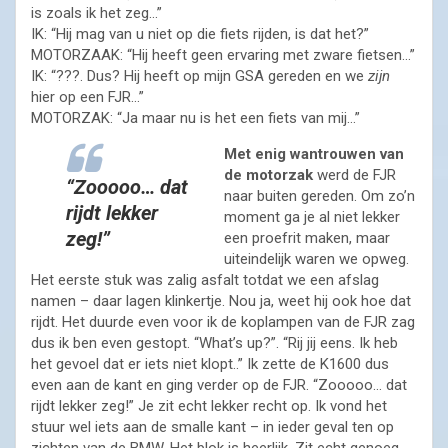
is zoals ik het zeg…”
IK: “Hij mag van u niet op die fiets rijden, is dat het?”
MOTORZAAK: “Hij heeft geen ervaring met zware fietsen…”
IK: “???. Dus? Hij heeft op mijn GSA gereden en we
zijn
hier op een FJR…”
MOTORZAK: “Ja maar nu is het een fiets van mij…”
Met enig wantrouwen van
de motorzak
werd de FJR
“Zooooo… dat
naar buiten gereden. Om zo’n
rijdt lekker
moment ga je al niet lekker
zeg!”
een proefrit maken, maar
uiteindelijk waren we opweg.
Het eerste stuk was zalig asfalt totdat we een afslag
namen – daar lagen klinkertje. Nou ja, weet hij ook hoe dat
rijdt. Het duurde even voor ik de koplampen van de FJR zag
dus ik ben even gestopt. “What’s up?”. “Rij jij eens. Ik heb
het gevoel dat er iets niet klopt..” Ik zette de K1600 dus
even aan de kant en ging verder op de FJR. “Zooooo… dat
rijdt lekker zeg!” Je zit echt lekker recht op. Ik vond het
stuur wel iets aan de smalle kant – in ieder geval ten op
zichten van de BMW. Het blok is heerlijk. Zit echt genoeg