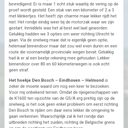
bevredigend. Er is maar 1 echt stuk waarbij de vering op de
proef wordt gesteld. Een stuk van een kilometer of 2 a 3
met klinkertjes. Het heeft zijn charme maar lekker rijdt het
niet. Het rondje eindig weer bij de motorzak waar we zijn
gestart. Inmiddels was het al best wel laat geworden.
Gelukkig hadden we 3 opties om weer richting Utrecht te
gaan. Via de snelweg maar dat is eigenlijk geen optie,
helemaal binnendoor maar dat zou wel even duren en een
route die voornamelijk provinciale wegen bevat. Gelukkig
had ik er al een beetje rekening mee gehouden. Lekker
binnendoor over 80 en 60 kilometerwegen is ook echt
geen straf.
Het hoekje Den Bosch – Eindhoven – Helmond
is
zeker de moeite waard om nog een keer te bezoeken.
Voor mij onbekend terrein. Omdat de rijeigenschappen van
de K1600 ten opzichte van de GS/A erg prettig zijn op de
snelweg, is het ook geen enkel probleem om eerst richting
Den Bosch te rijden om daar eens lekker de omgeving te
gaan verkennen. Waarschijnlijk zal ik het rondje dan
uitbreiden richting het zuiden, richting de Belgische grens