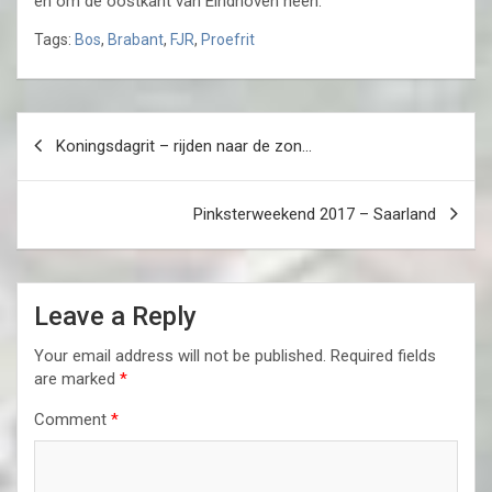
en om de oostkant van Eindhoven heen.
Tags:
Bos
,
Brabant
,
FJR
,
Proefrit
Post
Koningsdagrit – rijden naar de zon…
navigation
Pinksterweekend 2017 – Saarland
Leave a Reply
Your email address will not be published.
Required fields
are marked
*
Comment
*