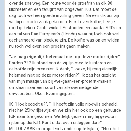
over de snelweg. Een route voor de proefrit van dik 80
kilometer en een terugrit van ongeveer 100. Dat moet de
dag toch wel een goede invulling geven. Na een dik uur zijn
we bij de motorzaak gekomen. Eerst even koffie, beetje
rond gekeken. Grote winkel. Er stonden een aantal FJR’s en
een tal van Pan European’s (Honda) waar hij toch ook wel
gecharmeerd van bleek te zijn. De koffie was op en wilden
nu toch wel even een proefrit gaan maken.
“Je mag eigenlijk helemaal niet op deze motor rijden”
.
Pardon ??? Ik stond aan de zij-lijn mee te luisteren en
geloofde mijn oren niet. Ik denk, “Hoeze, hij mag eigenlijk
helemaal niet op deze motor rijden?”. Ik zag het gezicht
van mijn maatje van blij-we-gaan-een-proefrit-maken
omslaan naar een soort van allesvernietigende
onweersbui… Oke… Even ingrijpen…
IK: “Hoe bedoelt u?”, “Hij heeft zijn volle rijbewijs gehaald,
niet het 25kw rijbewijs en we zijn hier ook op een gehuurde
FJR naar toe gekomen. Wettelijk gezien mag hij gewoon
rijden op die FJR. Kunt u dat even uitleggen dan?”.
MOTORZAAK (mompelend zonder op te kijken): “Nou, het