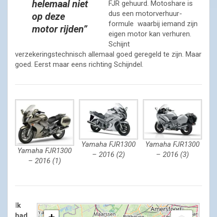
helemaal niet
FJR gehuurd. Motoshare is
dus een motorverhuur-
op deze
formule waarbij iemand zijn
motor rijden”
eigen motor kan verhuren.
Schijnt
verzekeringstechnisch allemaal goed geregeld te zijn. Maar
goed. Eerst maar eens richting Schijndel.
Yamaha FJR1300
Yamaha FJR1300
Yamaha FJR1300
– 2016 (2)
– 2016 (3)
– 2016 (1)
I
k
had