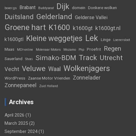
Dijk
Brabant
domein
Donkere wolken
boxer.gs
Buddyseat
Gelderland
Duitsland
Gelderse Vallei
Groene hart
K1600
k1600gt
k1600gt.nl
Lek
Kleine weggetjes
k1600gtl
Linge
Loenersloot
Regen
Maas
Proefrit
MDI-online
Molenaar Motors
Mozamo
Php
Track
Simako-BDM
Utrecht
Sauerland
Shoei
Wolkenjagers
Veluwe
Waal
Vecht
Zonnelader
WordPress
Zaanse Motor Vrienden
Zonnepaneel
Zuid Holland
Archives
April 2026
(1)
March 2025
(2)
September 2024
(1)