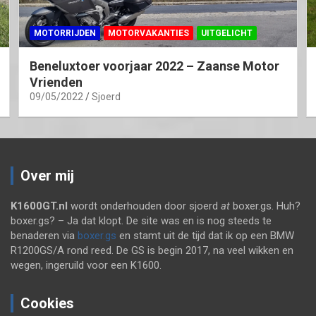
MOTORRIJDEN
MOTORVAKANTIES
UITGELICHT
Beneluxtoer voorjaar 2022 – Zaanse Motor
Vrienden
09/05/2022
Sjoerd
Over mij
K1600GT.nl
wordt onderhouden door sjoerd
at
boxer.gs. Huh?
boxer.gs? – Ja dat klopt. De site was en is nog steeds te
benaderen via
boxer.gs
en stamt uit de tijd dat ik op een BMW
R1200GS/A rond reed. De GS is begin 2017, na veel wikken en
wegen, ingeruild voor een K1600.
Cookies