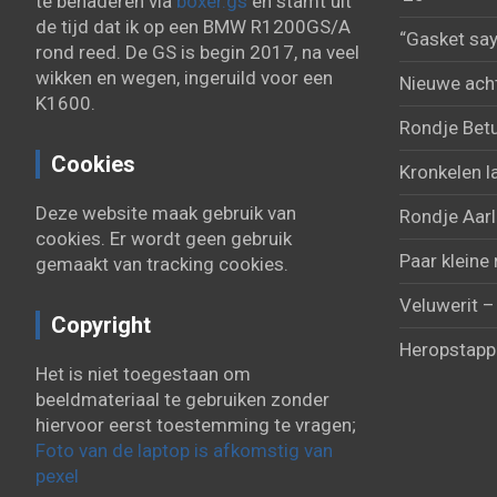
te benaderen via
boxer.gs
en stamt uit
de tijd dat ik op een BMW R1200GS/A
“Gasket say
rond reed. De GS is begin 2017, na veel
wikken en wegen, ingeruild voor een
Nieuwe acht
K1600.
Rondje Bet
Cookies
Kronkelen l
Deze website maak gebruik van
Rondje Aarl
cookies. Er wordt geen gebruik
Paar kleine 
gemaakt van tracking cookies.
Veluwerit –
Copyright
Heropstapp
Het is niet toegestaan om
beeldmateriaal te gebruiken zonder
hiervoor eerst toestemming te vragen;
Foto van de laptop is afkomstig van
pexel