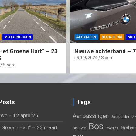
MOTORRIJDEN
ALGEMEEN
BLOKJE OM
MOT
Het Groene Hart” – 23
Nieuwe achterband – 7
5
09/09/2024
Sjoerd
Sjoerd
Posts
Tags
we – 12 april ’26
Aanpassingen
Acculader
Am
Bos
 Groene Hart” – 23 maart
Braban
Betuwe
boxer.gs