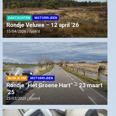
DAGTOCHTEN
MOTORRIJDEN
Rondje Veluwe – 12 april ’26
15/04/2026
Sjoerd
BLOKJE OM
MOTORRIJDEN
Rondje “Het Groene Hart” – 23 maart
’25
25/03/2025
Sjoerd