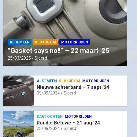
ALGEMEEN
BLOKJE OM
MOTORRIJDEN
“Gasket says no!!” – 22 maart ’25
25/03/2025
Sjoerd
ALGEMEEN
BLOKJE OM
MOTORRIJDEN
Nieuwe achterband – 7 sept ’24
09/09/2024
Sjoerd
DAGTOCHTEN
MOTORRIJDEN
Rondje Betuwe – 21 aug ’24
25/08/2024
Sjoerd