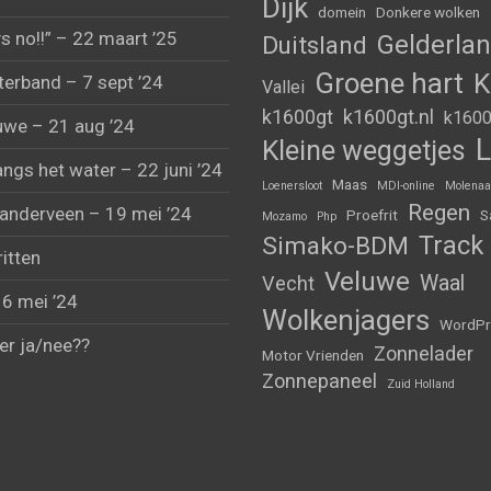
Dijk
domein
Donkere wolken
s no!!” – 22 maart ’25
Gelderla
Duitsland
Groene hart
K
erband – 7 sept ’24
Vallei
k1600gt
k1600gt.nl
k1600
uwe – 21 aug ’24
L
Kleine weggetjes
angs het water – 22 juni ’24
Maas
Loenersloot
MDI-online
Molenaa
Regen
anderveen – 19 mei ’24
Proefrit
S
Mozamo
Php
Track
Simako-BDM
ritten
Veluwe
Waal
Vecht
 6 mei ’24
Wolkenjagers
WordPr
er ja/nee??
Zonnelader
Motor Vrienden
Zonnepaneel
Zuid Holland