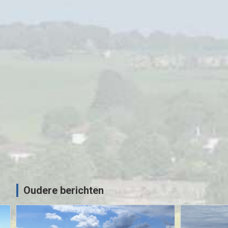
MOTORRIJDEN
MOTORVAKANTIES
UITGELICHT
Beneluxtoer voorjaar 2022 – Zaans
Motor Vrienden
09/05/2022
Sjoerd
Oudere berichten