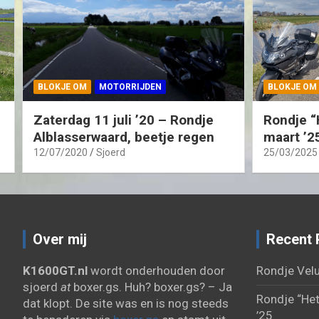
BLOKJE OM
MOTORRIJDEN
BLOKJE OM
Zaterdag 11 juli ’20 – Rondje
Rondje “
Alblasserwaard, beetje regen
maart ’2
12/07/2020
Sjoerd
25/03/2025
Over mij
Recent 
K1600GT.nl
wordt onderhouden door
Rondje Velu
sjoerd
at
boxer.gs. Huh? boxer.gs? – Ja
Rondje “Het
dat klopt. De site was en is nog steeds
’25