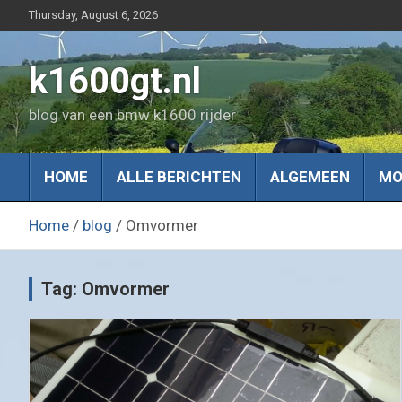
Skip
Thursday, August 6, 2026
to
content
k1600gt.nl
blog van een bmw k1600 rijder
HOME
ALLE BERICHTEN
ALGEMEEN
MO
Home
blog
Omvormer
Tag:
Omvormer