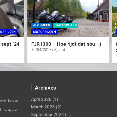
ALGEMEEN
DAGTOCHTEN
ORRIJDEN
MOTORRIJDEN
 sept ’24
FJR1300 – Hoe rijdt dat nou :-)
30/04/2017
Sjoerd
Archives
April 2026
(1)
stel
Banden
March 2025
(2)
t
Buddyseat
September 2024
(1)