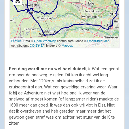
Leaflet
| Data ©
OpenStreetMap
contributors, Maps ©
OpenStreetMap
contributors,
CC-BY-SA
, Imagery ©
Mapbox
Een ding wordt me nu wel heel duidelijk
. Wat een genot
om over de snelweg te rijden. Dit kan ik echt wel lang
volhouden. Met 120km/u als kruissnelheid zet ik de
cruisecontrol aan. Wat een geweldige ervaring weer. Waar
ik bij de Adventure niet wist hoe snel ik weer van de
snelweg af moest komen (of langzamer rijden) maakte de
1600 meer dan goed. Ik was dan ook vrij vlot in Elst. Niet
dat ik overdreven snel heb gereden maar meer dat het
gewoon geen straf was om achter het stuur van de K te
zitten.