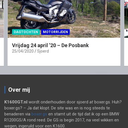
DAGTOCHTEN
MOTORRIJDEN
Vrijdag 24 april ’20 – De Posbank
25/04/2020
Sjoerd
Over mij
K1600GT.nl
wordt onderhouden door sjoerd
at
boxer.gs. Huh?
boxer.gs? – Ja dat klopt. De site was en is nog steeds te
benaderen via
boxer.gs
en stamt uit de tijd dat ik op een BMW
R1200GS/A rond reed. De GS is begin 2017, na veel wikken en
wegen, ingeruild voor een K1600.