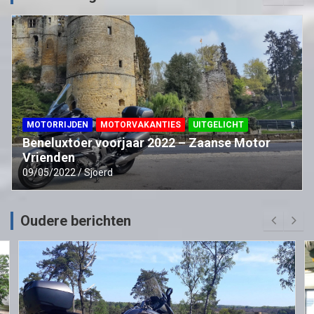
MOTORRIJDEN
MOTORVAKANTIES
UITGELICHT
Beneluxtoer voorjaar 2022 – Zaanse Motor
Vrienden
09/05/2022
Sjoerd
Oudere berichten