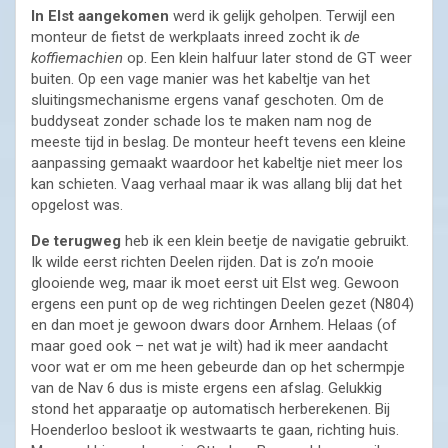
In Elst aangekomen
werd ik gelijk geholpen. Terwijl een
monteur de fietst de werkplaats inreed zocht ik
de
koffiemachien
op. Een klein halfuur later stond de GT weer
buiten. Op een vage manier was het kabeltje van het
sluitingsmechanisme ergens vanaf geschoten. Om de
buddyseat zonder schade los te maken nam nog de
meeste tijd in beslag. De monteur heeft tevens een kleine
aanpassing gemaakt waardoor het kabeltje niet meer los
kan schieten. Vaag verhaal maar ik was allang blij dat het
opgelost was.
De terugweg
heb ik een klein beetje de navigatie gebruikt.
Ik wilde eerst richten Deelen rijden. Dat is zo’n mooie
glooiende weg, maar ik moet eerst uit Elst weg. Gewoon
ergens een punt op de weg richtingen Deelen gezet (N804)
en dan moet je gewoon dwars door Arnhem. Helaas (of
maar goed ook – net wat je wilt) had ik meer aandacht
voor wat er om me heen gebeurde dan op het schermpje
van de Nav 6 dus is miste ergens een afslag. Gelukkig
stond het apparaatje op automatisch herberekenen. Bij
Hoenderloo besloot ik westwaarts te gaan, richting huis.