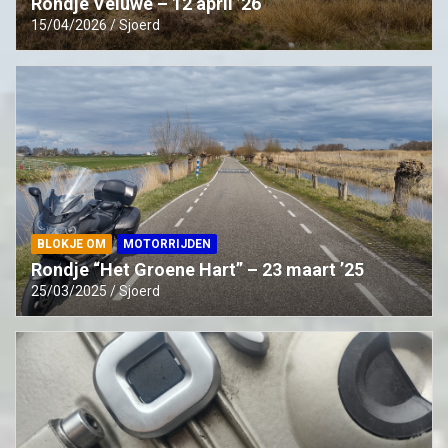
Rondje Veluwe – 12 april ’26
15/04/2026
Sjoerd
BLOKJE OM
MOTORRIJDEN
Rondje “Het Groene Hart” – 23 maart ’25
25/03/2025
Sjoerd