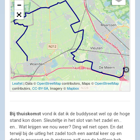
−
Leaflet
| Data ©
OpenStreetMap
contributors, Maps ©
OpenStreetMap
contributors,
CC-BY-SA
, Imagery ©
Mapbox
Bij thuiskomst
vond ik dat ik de buddyseat wel op de hoge
stand kon doen. Sleuteltje in het slot van het zadel en…
en… Wat krijgen we nou weer? Ding wil niet open. En dat
terwijl bij de uitleg het zadel toch een aantal keer op en
dicht is geweest en ik gisteren zelf nog de koffers heb