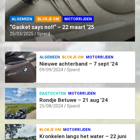
ALGEMEEN
BLOKJE OM
MOTORRIJDEN
“Gasket says no!!” – 22 maart ’25
25/03/2025
Sjoerd
ALGEMEEN
BLOKJE OM
MOTORRIJDEN
Nieuwe achterband – 7 sept ’24
09/09/2024
Sjoerd
DAGTOCHTEN
MOTORRIJDEN
Rondje Betuwe – 21 aug ’24
25/08/2024
Sjoerd
BLOKJE OM
MOTORRIJDEN
Kronkelen langs het water – 22 juni