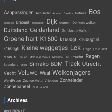
Bos
Aanpassingen
Acculader
Betuwe
Amstel
Banden
Dijk
Brabant
domein
Donkere wolken
boxer.gs
Buddyseat
Gelderland
Duitsland
Gelderse Vallei
Groene hart
K1600
k1600gt
k1600gt.nl
Lek
Kleine weggetjes
k1600gtl
Linge
Loenersloot
Regen
Maas
Proefrit
MDI-online
Molenaar Motors
Mozamo
Php
Track
Simako-BDM
Utrecht
Sauerland
Shoei
Wolkenjagers
Veluwe
Waal
Vecht
Zonnelader
WordPress
Zaanse Motor Vrienden
Zonnepaneel
Zuid Holland
Archives
April 2026
(1)