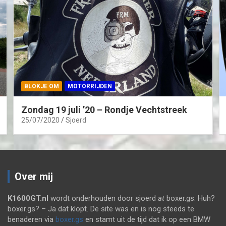
BLOKJE OM
MOTORRIJDEN
Zondag 19 juli ’20 – Rondje Vechtstreek
25/07/2020
Sjoerd
Over mij
K1600GT.nl
wordt onderhouden door sjoerd
at
boxer.gs. Huh?
boxer.gs? – Ja dat klopt. De site was en is nog steeds te
benaderen via
boxer.gs
en stamt uit de tijd dat ik op een BMW