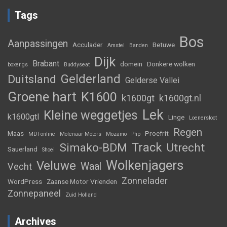
Tags
Bos
Aanpassingen
Acculader
Betuwe
Amstel
Banden
Dijk
Brabant
domein
Donkere wolken
boxer.gs
Buddyseat
Gelderland
Duitsland
Gelderse Vallei
Groene hart
K1600
k1600gt
k1600gt.nl
Lek
Kleine weggetjes
k1600gtl
Linge
Loenersloot
Regen
Maas
Proefrit
MDI-online
Molenaar Motors
Mozamo
Php
Track
Simako-BDM
Utrecht
Sauerland
Shoei
Wolkenjagers
Veluwe
Waal
Vecht
Zonnelader
WordPress
Zaanse Motor Vrienden
Zonnepaneel
Zuid Holland
Archives