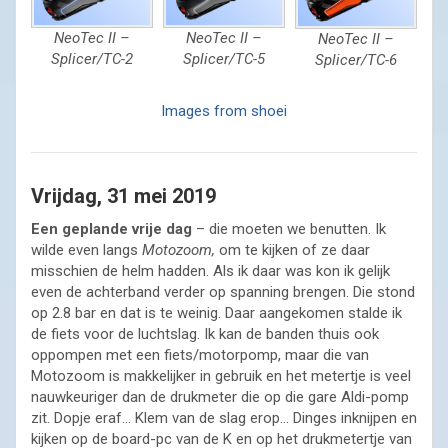
NeoTec II –
NeoTec II –
NeoTec II –
Splicer/TC-2
Splicer/TC-5
Splicer/TC-6
Images from shoei
Vrijdag, 31 mei 2019
Een geplande vrije dag
– die moeten we benutten. Ik
wilde even langs
Motozoom,
om te kijken of ze daar
misschien de helm hadden. Als ik daar was kon ik gelijk
even de achterband verder op spanning brengen. Die stond
op 2.8 bar en dat is te weinig. Daar aangekomen stalde ik
de fiets voor de luchtslag. Ik kan de banden thuis ook
oppompen met een fiets/motorpomp, maar die van
Motozoom is makkelijker in gebruik en het metertje is veel
nauwkeuriger dan de drukmeter die op die gare Aldi-pomp
zit. Dopje eraf… Klem van de slag erop… Dinges inknijpen en
kijken op de board-pc van de K en op het drukmetertje van