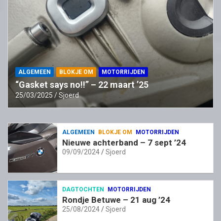
ALGEMEEN
BLOKJE OM
MOTORRIJDEN
“Gasket says no!!” – 22 maart ’25
25/03/2025
Sjoerd
ALGEMEEN
BLOKJE OM
MOTORRIJDEN
Nieuwe achterband – 7 sept ’24
09/09/2024
Sjoerd
DAGTOCHTEN
MOTORRIJDEN
Rondje Betuwe – 21 aug ’24
25/08/2024
Sjoerd