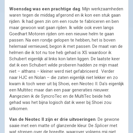
Woensdag was een prachtige dag
. Mijn werkzaamheden
waren tegen de middag afgerond en ik kon een stuk gaan
rijden. Ik had geen zin om een route te fabriceren en ben
maar gewoon wat gaan rijden. Ik wilde ook even langs
Goedhart Motoren rijden om een nieuwe helm te gaan
passen. Na een rondje gelopen te hebben, het is boven
helemaal vernieuwd, begon ik met passen. De maat van de
helmen die ik tot nu toe heb gehad is XS waardoor ik
Schubert eigenlijk al links kon laten liggen. De laatste keer
dat ik een Schubert wilde proberen hadden ze mijn maat
niet – althans – kleiner werd niet gefabriceerd. Verder
naar HJC en Nolan – die zaten eigenlijk niet lekker en zo
kwam ik toch weer uit bij Shoei, een Neotec II. Da’s eigenlijk
een Multitec maar dan een paar generaties nieuwer.
Aangezien ik de SyncroTec en de MultiTec beide heb
gehad was het bijna logisch dat ik weer bij Shoei zou
uitkomen.
Van de Neotec II zijn er drie uitvoeringen
. De gewone
saaie met een matte of glanzende kleur. De
Splicer
met
wat strepen over de breedte, waarover volgens mij niet