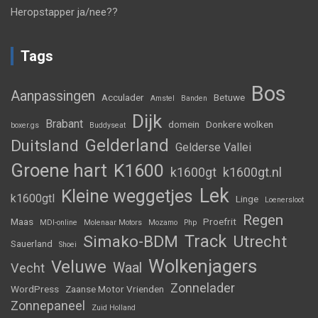
Heropstapper ja/nee??
Tags
Bos
Aanpassingen
Acculader
Betuwe
Amstel
Banden
Dijk
Brabant
domein
Donkere wolken
boxer.gs
Buddyseat
Gelderland
Duitsland
Gelderse Vallei
Groene hart
K1600
k1600gt
k1600gt.nl
Lek
Kleine weggetjes
k1600gtl
Linge
Loenersloot
Regen
Maas
Proefrit
MDI-online
Molenaar Motors
Mozamo
Php
Track
Simako-BDM
Utrecht
Sauerland
Shoei
Wolkenjagers
Veluwe
Waal
Vecht
Zonnelader
WordPress
Zaanse Motor Vrienden
Zonnepaneel
Zuid Holland