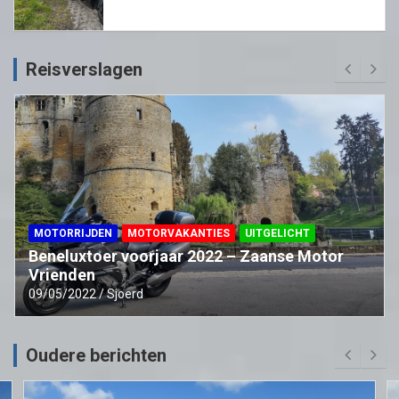
Reisverslagen
MOTORRIJDEN
MOTORVAKANTIES
UITGELICHT
Beneluxtoer voorjaar 2022 – Zaanse Motor
Vrienden
09/05/2022
Sjoerd
Oudere berichten