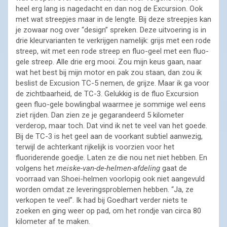
heel erg lang is nagedacht en dan nog de Excursion. Ook
met wat streepjes maar in de lengte. Bij deze streepjes kan
je zowaar nog over “design” spreken. Deze uitvoering is in
drie kleurvarianten te verkrijgen namelijk: grijs met een rode
streep, wit met een rode streep en fluo-geel met een fluo-
gele streep. Alle drie erg mooi. Zou mijn keus gaan, naar
wat het best bij mijn motor en pak zou staan, dan zou ik
beslist de Excusion TC-5 nemen, de grijze. Maar ik ga voor
de zichtbaarheid, de TC-3. Gelukkig is de fluo Excursion
geen fluo-gele bowlingbal waarmee je sommige wel eens
ziet rijden. Dan zien ze je gegarandeerd 5 kilometer
verderop, maar toch. Dat vind ik net te veel van het goede.
Bij de TC-3 is het geel aan de voorkant subtiel aanwezig,
terwijl de achterkant rijkelijk is voorzien voor het
fluoriderende goedje. Laten ze die nou net niet hebben. En
volgens het
meiske-van-de-helmen-afdeling
gaat de
voorraad van Shoei-helmen voorlopig ook niet aangevuld
worden omdat ze leveringsproblemen hebben. “Ja, ze
verkopen te veel”. Ik had bij Goedhart verder niets te
zoeken en ging weer op pad, om het rondje van circa 80
kilometer af te maken.