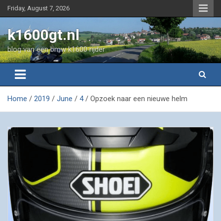
Skip
Friday, August 7, 2026
to
content
k1600gt.nl
blog van een bmw k1600 rijder
Home
2019
June
4
Opzoek naar een nieuwe helm