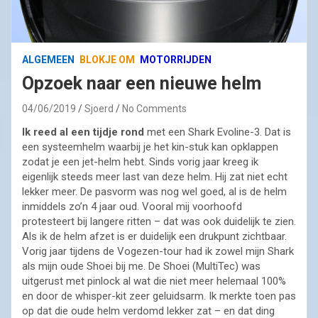
ALGEMEEN
BLOKJE OM
MOTORRIJDEN
Opzoek naar een nieuwe helm
04/06/2019
Sjoerd
No Comments
Ik reed al een tijdje rond
met een Shark Evoline-3. Dat is
een systeemhelm waarbij je het kin-stuk kan opklappen
zodat je een jet-helm hebt. Sinds vorig jaar kreeg ik
eigenlijk steeds meer last van deze helm. Hij zat niet echt
lekker meer. De pasvorm was nog wel goed, al is de helm
inmiddels zo’n 4 jaar oud. Vooral mij voorhoofd
protesteert bij langere ritten – dat was ook duidelijk te zien.
Als ik de helm afzet is er duidelijk een drukpunt zichtbaar.
Vorig jaar tijdens de Vogezen-tour had ik zowel mijn Shark
als mijn oude Shoei bij me. De Shoei (MultiTec) was
uitgerust met pinlock al wat die niet meer helemaal 100%
en door de whisper-kit zeer geluidsarm. Ik merkte toen pas
op dat die oude helm verdomd lekker zat – en dat ding