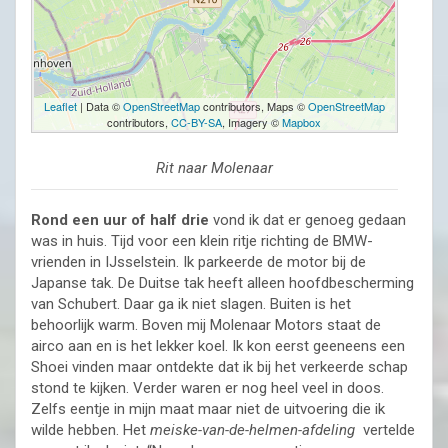
Leaflet
| Data ©
OpenStreetMap
contributors, Maps ©
OpenStreetMap
contributors,
CC-BY-SA
, Imagery ©
Mapbox
Rit naar Molenaar
Rond een uur of half drie
vond ik dat er genoeg gedaan
was in huis. Tijd voor een klein ritje richting de BMW-
vrienden in IJsselstein. Ik parkeerde de motor bij de
Japanse tak. De Duitse tak heeft alleen hoofdbescherming
van Schubert. Daar ga ik niet slagen. Buiten is het
behoorlijk warm. Boven mij Molenaar Motors staat de
airco aan en is het lekker koel. Ik kon eerst geeneens een
Shoei vinden maar ontdekte dat ik bij het verkeerde schap
stond te kijken. Verder waren er nog heel veel in doos.
Zelfs eentje in mijn maat maar niet de uitvoering die ik
wilde hebben. Het
meiske-van-de-helmen-afdeling
vertelde