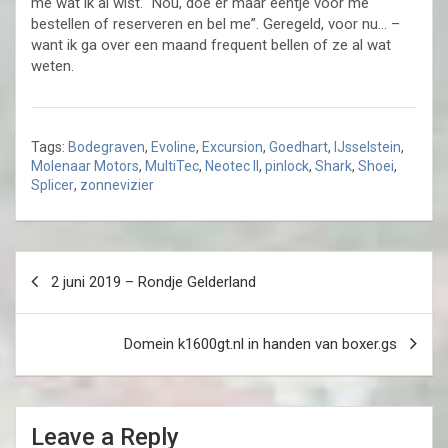
me wat ik al wist. “Nou, doe er maar eentje voor me
bestellen of reserveren en bel me”. Geregeld, voor nu… –
want ik ga over een maand frequent bellen of ze al wat
weten.
Tags:
Bodegraven
,
Evoline
,
Excursion
,
Goedhart
,
IJsselstein
,
Molenaar Motors
,
MultiTec
,
Neotec II
,
pinlock
,
Shark
,
Shoei
,
Splicer
,
zonnevizier
Post
2 juni 2019 – Rondje Gelderland
navigation
Domein k1600gt.nl in handen van boxer.gs
Leave a Reply