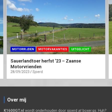
MOTORRIJDEN
MOTORVAKANTIES
UITGELICHT
Sauerlandtoer herfst ’23 – Zaanse
Motorvrienden
28/09/2023
Sjoerd
Over mij
K1600GT.nl
wordt onderhouden door sjoerd
at
boxer.gs. Huh?