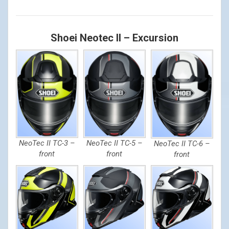
Shoei Neotec II – Excursion
NeoTec II TC-3 –
NeoTec II TC-5 –
NeoTec II TC-6 –
front
front
front