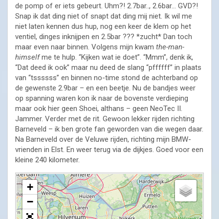
de pomp of er iets gebeurt. Uhm?! 2.7bar.., 2.6bar… GVD?!
Snap ik dat ding niet of snapt dat ding mij niet. Ik wil me
niet laten kennen dus hup, nog een keer de klem op het
ventiel, dinges inknijpen en 2.5bar ??? *zucht* Dan toch
maar even naar binnen. Volgens mijn kwam
the-man-
himself
me te hulp. “Kijken wat ie doet”. “Mmm”, denk ik,
“Dat deed ik ook” maar nu deed de slang “pffffff” in plaats
van “tssssss” en binnen no-time stond de achterband op
de gewenste 2.9bar – en een beetje. Nu de bandjes weer
op spanning waren kon ik naar de bovenste verdieping
maar ook hier geen Shoei, althans – geen NeoTec II.
Jammer. Verder met de rit. Gewoon lekker rijden richting
Barneveld – ik ben grote fan geworden van die wegen daar.
Na Barneveld over de Veluwe rijden, richting mijn BMW-
vrienden in Elst. En weer terug via de dijkjes. Goed voor een
kleine 240 kilometer.
+
−