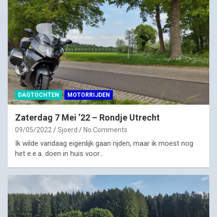
DAGTOCHTEN
MOTORRIJDEN
Zaterdag 7 Mei ’22 – Rondje Utrecht
09/05/2022
Sjoerd
No Comments
Ik wilde vandaag eigenlijk gaan rijden, maar ik moest nog
het e.e.a. doen in huis voor…