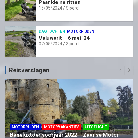
Paar kleine ritten
15/05/2024
Sjoerd
DAGTOCHTEN
MOTORRIJDEN
Veluwerit – 6 mei ’24
07/05/2024
Sjoerd
Reisverslagen
MOTORRIJDEN
MOTORVAKANTIES
UITGELICHT
Beneluxtoer voorjaar 2022 – Zaanse Motor