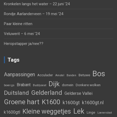
Kronkelen langs het water – 22 juni ’24
Rondje Aarlanderveen – 19 mei ’24
Paar kleine ritten
Veluwerit – 6 mei ’24
Heropstapper ja/nee??
Tags
Bos
Aanpassingen
Acculader
Betuwe
Amstel
Banden
Dijk
Brabant
domein
Donkere wolken
boxer.gs
Buddyseat
Gelderland
Duitsland
Gelderse Vallei
Groene hart
K1600
k1600gt
k1600gt.nl
Lek
Kleine weggetjes
k1600gtl
Linge
Loenersloot