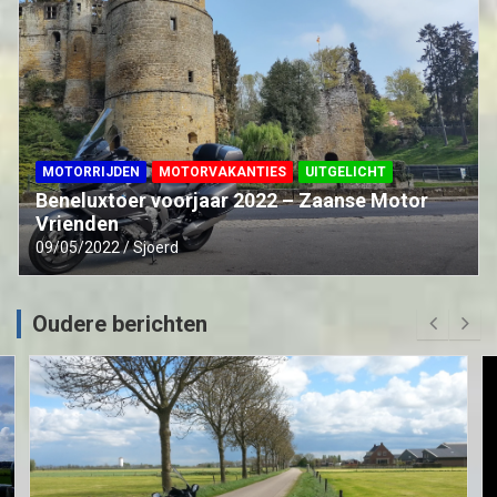
MOTORRIJDEN
MOTORVAKANTIES
UITGELICHT
Beneluxtoer voorjaar 2022 – Zaanse Motor
Vrienden
09/05/2022
Sjoerd
Oudere berichten