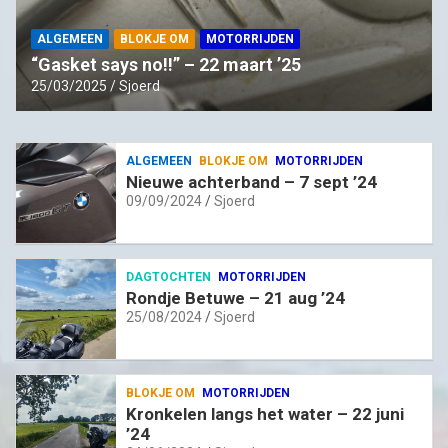
ALGEMEEN
BLOKJE OM
MOTORRIJDEN
“Gasket says no!!” – 22 maart ’25
25/03/2025
Sjoerd
ALGEMEEN
BLOKJE OM
MOTORRIJDEN
Nieuwe achterband – 7 sept ’24
09/09/2024
Sjoerd
DAGTOCHTEN
MOTORRIJDEN
Rondje Betuwe – 21 aug ’24
25/08/2024
Sjoerd
BLOKJE OM
MOTORRIJDEN
Kronkelen langs het water – 22 juni
’24