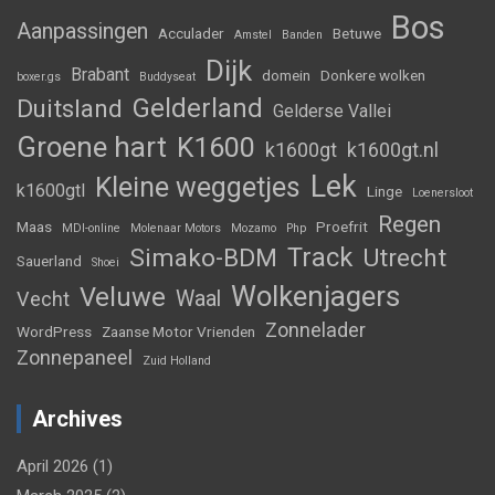
Bos
Aanpassingen
Acculader
Betuwe
Amstel
Banden
Dijk
Brabant
domein
Donkere wolken
boxer.gs
Buddyseat
Gelderland
Duitsland
Gelderse Vallei
Groene hart
K1600
k1600gt
k1600gt.nl
Lek
Kleine weggetjes
k1600gtl
Linge
Loenersloot
Regen
Maas
Proefrit
MDI-online
Molenaar Motors
Mozamo
Php
Track
Simako-BDM
Utrecht
Sauerland
Shoei
Wolkenjagers
Veluwe
Waal
Vecht
Zonnelader
WordPress
Zaanse Motor Vrienden
Zonnepaneel
Zuid Holland
Archives
April 2026
(1)