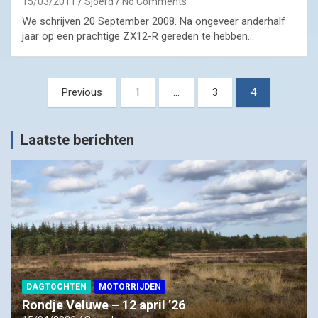
15/03/2011
Sjoerd
No Comments
We schrijven 20 September 2008. Na ongeveer anderhalf
jaar op een prachtige ZX12-R gereden te hebben…
Posts
Previous
1
…
3
4
pagination
Laatste berichten
DAGTOCHTEN
MOTORRIJDEN
Rondje Veluwe – 12 april ’26