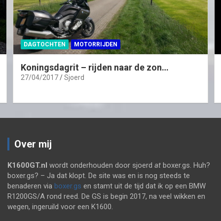
DAGTOCHTEN
MOTORRIJDEN
Koningsdagrit – rijden naar de zon…
27/04/2017
Sjoerd
Over mij
K1600GT.nl
wordt onderhouden door sjoerd
at
boxer.gs. Huh?
boxer.gs? – Ja dat klopt. De site was en is nog steeds te
benaderen via
boxer.gs
en stamt uit de tijd dat ik op een BMW
R1200GS/A rond reed. De GS is begin 2017, na veel wikken en
wegen, ingeruild voor een K1600.