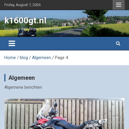
Skip
Friday, August 7, 2026
to
content
k1600gt.nl
blog van een bmw k1600 rijder
Home
blog
Algemeen
Page 4
Algemeen
Algemene berichten