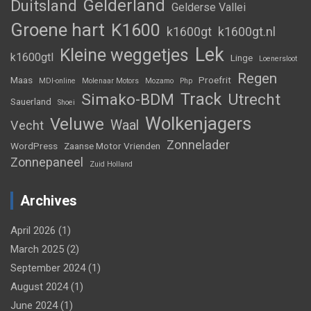
Gelderland
Duitsland
Gelderse Vallei
Groene hart
K1600
k1600gt
k1600gt.nl
Lek
Kleine weggetjes
k1600gtl
Linge
Loenersloot
Regen
Maas
Proefrit
MDI-online
Molenaar Motors
Mozamo
Php
Track
Simako-BDM
Utrecht
Sauerland
Shoei
Wolkenjagers
Veluwe
Waal
Vecht
Zonnelader
WordPress
Zaanse Motor Vrienden
Zonnepaneel
Zuid Holland
Archives
April 2026
(1)
March 2025
(2)
September 2024
(1)
August 2024
(1)
June 2024
(1)