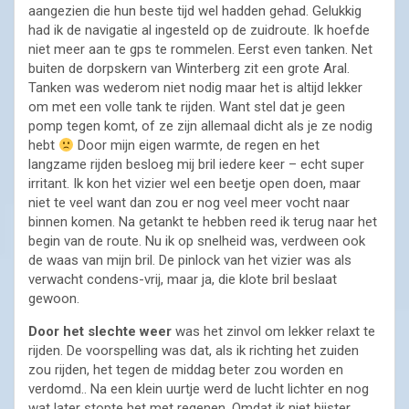
aangezien die hun beste tijd wel hadden gehad. Gelukkig
had ik de navigatie al ingesteld op de zuidroute. Ik hoefde
niet meer aan te gps te rommelen. Eerst even tanken. Net
buiten de dorpskern van Winterberg zit een grote Aral.
Tanken was wederom niet nodig maar het is altijd lekker
om met een volle tank te rijden. Want stel dat je geen
pomp tegen komt, of ze zijn allemaal dicht als je ze nodig
hebt
Door mijn eigen warmte, de regen en het
langzame rijden besloeg mij bril iedere keer – echt super
irritant. Ik kon het vizier wel een beetje open doen, maar
niet te veel want dan zou er nog veel meer vocht naar
binnen komen. Na getankt te hebben reed ik terug naar het
begin van de route. Nu ik op snelheid was, verdween ook
de waas van mijn bril. De pinlock van het vizier was als
verwacht condens-vrij, maar ja, die klote bril beslaat
gewoon.
Door het slechte weer
was het zinvol om lekker relaxt te
rijden. De voorspelling was dat, als ik richting het zuiden
zou rijden, het tegen de middag beter zou worden en
verdomd.. Na een klein uurtje werd de lucht lichter en nog
wat later stopte het met regenen. Omdat ik niet bijster