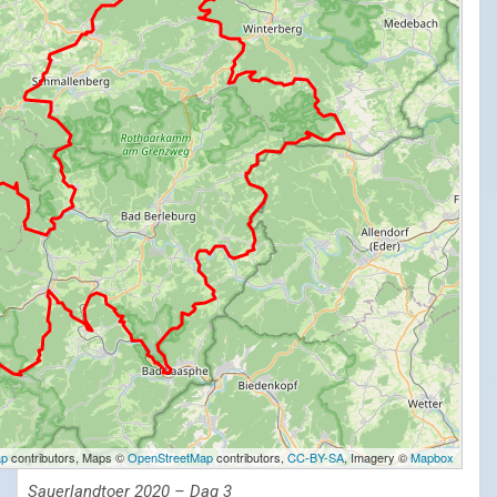
ap
contributors, Maps ©
OpenStreetMap
contributors,
CC-BY-SA
, Imagery ©
Mapbox
Sauerlandtoer 2020 – Dag 3