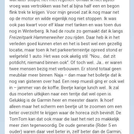
vroeg was vertrokken was het al bijna half een en begon
flink trek te krijgen. Voor mijn gevoel zat ik nog maar net
op de motor en wilde eigenlijk nog niet stoppen. Ik was
ook pas kwart voor elf klaar met tanken en was toen dus
nog in Winterberg. Ik had de route zo gemaakt dat ik langs
Freizeitpark Hammerweiher
zou rijden. Daar heb ik in het
verleden goed kunnen eten en het is best wel een gezellig
locatie, maar toen ik het parkeerterreintje opreed stond er
welgeteld 1 auto. Het was ook akelig stil. “Nou… dat zit
potdicht, niemand binnen ook”. Of toch wel.. Ja… er waren
twee mensen bezig met verbouwen. Er stond totaal geen
meubilair meer binnen. Naja – dan maar het bolletje dat ik
nog van gisteren over had. Een reep muesli ging er ook wel
in – jammer van de koffie. Beetje karige lunch wel.. Ik zal
dus moeten uitkijken naar een tentje dat wel open is.
Gelukkig is de Garmin heer en meester daarin. Ik hoef
alleen maar het scherm een beetje uit te zoomen om een
beter overzicht te krijgen waar de horeca zich bevindt. De
TomTom kan dat ook maar die laat het niet zo makkelijk
meer zien tegenwoordig. De oude generatie (Rider 5 en
ouder) waren daar veel beter in, zelf beter dan de Garmin,