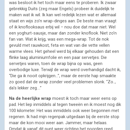
was besloot ik het toch maar eens te proberen. Ik zwaar
gebrekkig Duits (zeg maar Engels) probeer ik duidelijk te
maken wat ik wil. Ik kan wel redelijk lezen wat er allemaal
staat en wijs zo’n wrap-dinges aan. De beste man vraagt
of ik knoflooksaus erbij wil – nou doe dat maar niet. Wel
een yoghurt-sausje, maar dan zonder knoflook. Niet zo’n
fan van. Wat ik krijg, was een mega-wrap. Tot de nok
gevuld met rauwkost, feta en wat van die vette vellen
warme vlees. Het geheel werd bij elkaar gehouden dat een
flinke laag aluminiumfolie en een paar servetjes. Die
servetjes waren, toen de wrap bijna op was, geen
overbodige luxe. Terwijl de wrap werd overhandigd dacht ik,
“Die ga ik nooit opkrijgen…”, maar de eerste hap smaakte
zo goed dat de wrap zonder veel problemen slonk. “Zo..,
da’s lekker zeg….”
Na de heerlijke wrap
moest ik toch maar weer eens op
pad. Het liep inmiddels al tegen tweeën en ik moest nog dik
100 kilometer. Het was inmiddels ook weer begonnen met
regenen. Ik had mijn regenpak uitgedaan bij de eerste stop
maar die kon mooi weer aan. Jammer, maar helaas.
Omdat ik vanaf dit punt weer richting het noorden reed