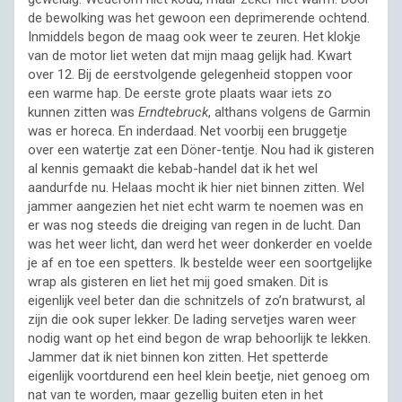
de bewolking was het gewoon een deprimerende ochtend.
Inmiddels begon de maag ook weer te zeuren. Het klokje
van de motor liet weten dat mijn maag gelijk had. Kwart
over 12. Bij de eerstvolgende gelegenheid stoppen voor
een warme hap. De eerste grote plaats waar iets zo
kunnen zitten was
Erndtebruck
, althans volgens de Garmin
was er horeca. En inderdaad. Net voorbij een bruggetje
over een watertje zat een Döner-tentje. Nou had ik gisteren
al kennis gemaakt die kebab-handel dat ik het wel
aandurfde nu. Helaas mocht ik hier niet binnen zitten. Wel
jammer aangezien het niet echt warm te noemen was en
er was nog steeds die dreiging van regen in de lucht. Dan
was het weer licht, dan werd het weer donkerder en voelde
je af en toe een spetters. Ik bestelde weer een soortgelijke
wrap als gisteren en liet het mij goed smaken. Dit is
eigenlijk veel beter dan die schnitzels of zo’n bratwurst, al
zijn die ook super lekker. De lading servetjes waren weer
nodig want op het eind begon de wrap behoorlijk te lekken.
Jammer dat ik niet binnen kon zitten. Het spetterde
eigenlijk voortdurend een heel klein beetje, niet genoeg om
nat van te worden, maar gezellig buiten eten in het