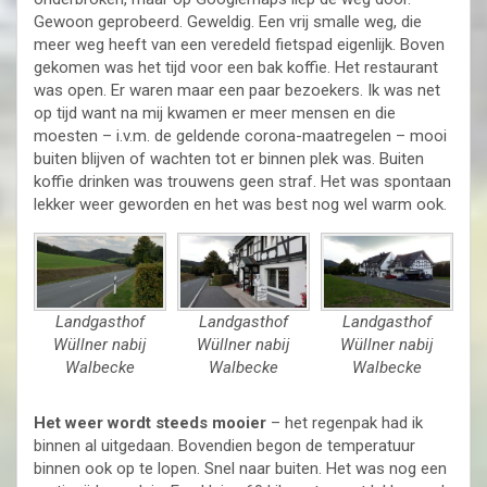
Gewoon geprobeerd. Geweldig. Een vrij smalle weg, die
meer weg heeft van een veredeld fietspad eigenlijk. Boven
gekomen was het tijd voor een bak koffie. Het restaurant
was open. Er waren maar een paar bezoekers. Ik was net
op tijd want na mij kwamen er meer mensen en die
moesten – i.v.m. de geldende corona-maatregelen – mooi
buiten blijven of wachten tot er binnen plek was. Buiten
koffie drinken was trouwens geen straf. Het was spontaan
lekker weer geworden en het was best nog wel warm ook.
Landgasthof
Landgasthof
Landgasthof
Wüllner nabij
Wüllner nabij
Wüllner nabij
Walbecke
Walbecke
Walbecke
Het weer wordt steeds mooier
– het regenpak had ik
binnen al uitgedaan. Bovendien begon de temperatuur
binnen ook op te lopen. Snel naar buiten. Het was nog een