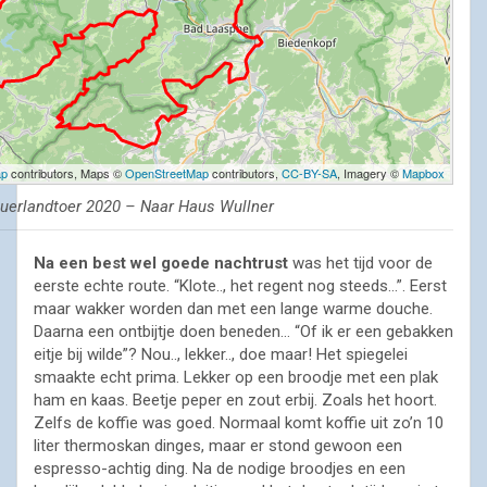
ap
contributors, Maps ©
OpenStreetMap
contributors,
CC-BY-SA
, Imagery ©
Mapbox
uerlandtoer 2020 – Naar Haus Wullner
Na een best wel goede nachtrust
was het tijd voor de
eerste echte route. “Klote.., het regent nog steeds…”. Eerst
maar wakker worden dan met een lange warme douche.
Daarna een ontbijtje doen beneden… “Of ik er een gebakken
eitje bij wilde”? Nou.., lekker.., doe maar! Het spiegelei
smaakte echt prima. Lekker op een broodje met een plak
ham en kaas. Beetje peper en zout erbij. Zoals het hoort.
Zelfs de koffie was goed. Normaal komt koffie uit zo’n 10
liter thermoskan dinges, maar er stond gewoon een
espresso-achtig ding. Na de nodige broodjes en een