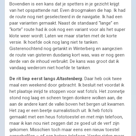
Bovendien is een kans dat je spetters in je gezicht krijgt
van het opspattende nat. Even droogmaken die hap. Ik had
de route nog niet geselecteerd in de navigatie. Ik had een
paar varianten gemaakt. Naast de standaard “lange” en
“korte” route had ik ook nog een variant voor als het super
klote weer wordt. Laten we maar starten met de korte
versie. Ik hoefde ook nog lang niet te tanken.
Gisterenochtend nog getankt in Winterberg en aangezien
de route van gisteren dusdanig kort was, was er nog geen
derde van de inhoud verbruikt. De kans was groot dat ik
vandaag wederom niet hoefde te tanken.
De rit liep eerst langs
Altastenberg
.
Daar heb ook twee
maal een weekend door gebracht. Ik besluit net voordat ik
het plaatsje inrijd te stoppen voor wat foto’s. Het zonnetje
stond nog laag en scheen tegen donkere wolken aan, die
aan de andere kant de vallei boven het bergen uit kwamen.
Het zag er een beetje surrealistisch uit. Ik heb foto’s
gemaakt met een heus fototoestel en met mijn telefoon,
maar ik kan nou niet zeggen dat ze goed uit de verf zijn
gekomen. Misschien toch maar eens een nieuw toestel
aanschaffen – of een betere telefoon. Verder rijden maar