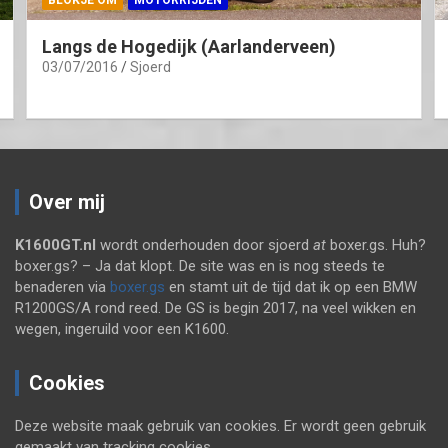
BLOKJE OM
MOTORRIJDEN
Langs de Hogedijk (Aarlanderveen)
03/07/2016
Sjoerd
Over mij
K1600GT.nl
wordt onderhouden door sjoerd
at
boxer.gs. Huh?
boxer.gs? – Ja dat klopt. De site was en is nog steeds te
benaderen via
boxer.gs
en stamt uit de tijd dat ik op een BMW
R1200GS/A rond reed. De GS is begin 2017, na veel wikken en
wegen, ingeruild voor een K1600.
Cookies
Deze website maak gebruik van cookies. Er wordt geen gebruik
gemaakt van tracking cookies.