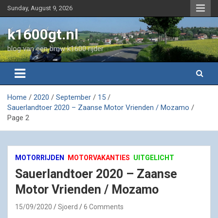
Skip
Sunday, August 9, 2026
to
content
k1600gt.nl
blog van een bmw k1600 rijder
Home
2020
September
15
Sauerlandtoer 2020 – Zaanse Motor Vrienden / Mozamo
Page 2
MOTORRIJDEN
MOTORVAKANTIES
UITGELICHT
Sauerlandtoer 2020 – Zaanse
Motor Vrienden / Mozamo
15/09/2020
Sjoerd
6 Comments