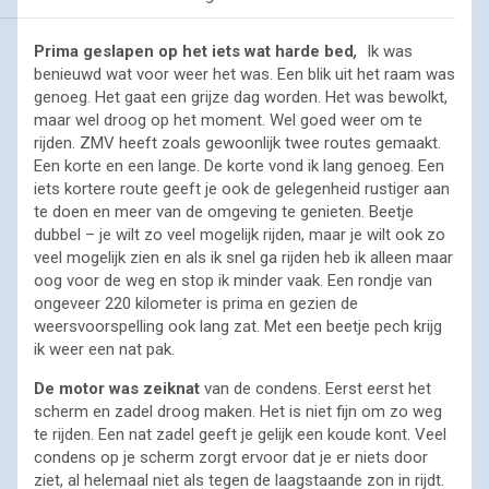
Prima geslapen op het iets wat harde bed
,
Ik was
benieuwd wat voor weer het was. Een blik uit het raam was
genoeg. Het gaat een grijze dag worden. Het was bewolkt,
maar wel droog op het moment. Wel goed weer om te
rijden. ZMV heeft zoals gewoonlijk twee routes gemaakt.
Een korte en een lange. De korte vond ik lang genoeg. Een
iets kortere route geeft je ook de gelegenheid rustiger aan
te doen en meer van de omgeving te genieten. Beetje
dubbel – je wilt zo veel mogelijk rijden, maar je wilt ook zo
veel mogelijk zien en als ik snel ga rijden heb ik alleen maar
oog voor de weg en stop ik minder vaak. Een rondje van
ongeveer 220 kilometer is prima en gezien de
weersvoorspelling ook lang zat. Met een beetje pech krijg
ik weer een nat pak.
De motor was zeiknat
van de condens. Eerst eerst het
scherm en zadel droog maken. Het is niet fijn om zo weg
te rijden. Een nat zadel geeft je gelijk een koude kont. Veel
condens op je scherm zorgt ervoor dat je er niets door
ziet, al helemaal niet als tegen de laagstaande zon in rijdt.