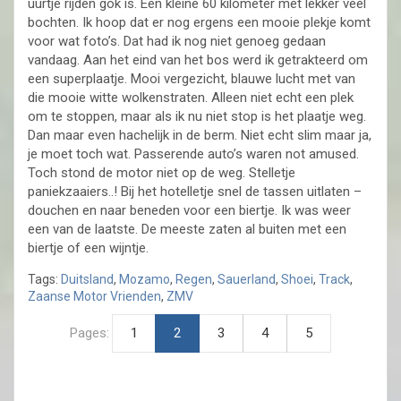
uurtje rijden gok is. Een kleine 60 kilometer met lekker veel
bochten. Ik hoop dat er nog ergens een mooie plekje komt
voor wat foto’s. Dat had ik nog niet genoeg gedaan
vandaag. Aan het eind van het bos werd ik getrakteerd om
een superplaatje. Mooi vergezicht, blauwe lucht met van
die mooie witte wolkenstraten. Alleen niet echt een plek
om te stoppen, maar als ik nu niet stop is het plaatje weg.
Dan maar even hachelijk in de berm. Niet echt slim maar ja,
je moet toch wat. Passerende auto’s waren not amused.
Toch stond de motor niet op de weg. Stelletje
paniekzaaiers..! Bij het hotelletje snel de tassen uitlaten –
douchen en naar beneden voor een biertje. Ik was weer
een van de laatste. De meeste zaten al buiten met een
biertje of een wijntje.
Tags:
Duitsland
,
Mozamo
,
Regen
,
Sauerland
,
Shoei
,
Track
,
Zaanse Motor Vrienden
,
ZMV
Pages:
1
2
3
4
5