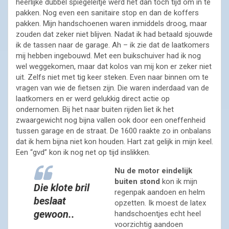
heerlijke dubbel spiegeleitje werd het dan toch tijd om in te
pakken. Nog even een sanitaire stop en dan de koffers
pakken. Mijn handschoenen waren inmiddels droog, maar
zouden dat zeker niet blijven. Nadat ik had betaald sjouwde
ik de tassen naar de garage. Ah – ik zie dat de laatkomers
mij hebben ingebouwd. Met een buikschuiver had ik nog
wel weggekomen, maar dat kolos van mij kon er zeker niet
uit. Zelfs niet met tig keer steken. Even naar binnen om te
vragen van wie de fietsen zijn. Die waren inderdaad van de
laatkomers en er werd gelukkig direct actie op
ondernomen. Bij het naar buiten rijden liet ik het
zwaargewicht nog bijna vallen ook door een oneffenheid
tussen garage en de straat. De 1600 raakte zo in onbalans
dat ik hem bijna niet kon houden. Hart zat gelijk in mijn keel.
Een “gvd” kon ik nog net op tijd inslikken.
Nu de motor eindelijk
buiten stond
kon ik mijn
Die klote bril
regenpak aandoen en helm
beslaat
opzetten. Ik moest de latex
gewoon..
handschoentjes echt heel
voorzichtig aandoen