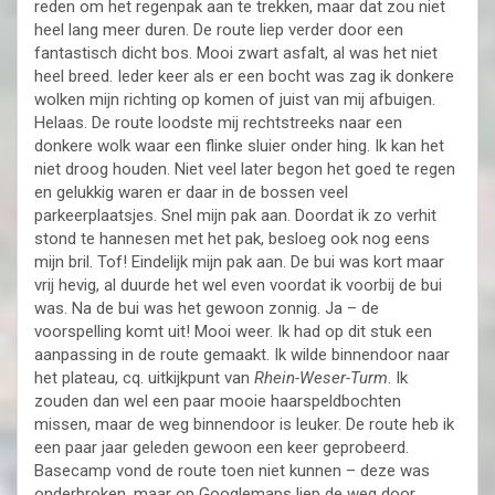
reden om het regenpak aan te trekken, maar dat zou niet
heel lang meer duren. De route liep verder door een
fantastisch dicht bos. Mooi zwart asfalt, al was het niet
heel breed. Ieder keer als er een bocht was zag ik donkere
wolken mijn richting op komen of juist van mij afbuigen.
Helaas. De route loodste mij rechtstreeks naar een
donkere wolk waar een flinke sluier onder hing. Ik kan het
niet droog houden. Niet veel later begon het goed te regen
en gelukkig waren er daar in de bossen veel
parkeerplaatsjes. Snel mijn pak aan. Doordat ik zo verhit
stond te hannesen met het pak, besloeg ook nog eens
mijn bril. Tof! Eindelijk mijn pak aan. De bui was kort maar
vrij hevig, al duurde het wel even voordat ik voorbij de bui
was. Na de bui was het gewoon zonnig. Ja – de
voorspelling komt uit! Mooi weer. Ik had op dit stuk een
aanpassing in de route gemaakt. Ik wilde binnendoor naar
het plateau, cq. uitkijkpunt van
Rhein-Weser-Turm
. Ik
zouden dan wel een paar mooie haarspeldbochten
missen, maar de weg binnendoor is leuker. De route heb ik
een paar jaar geleden gewoon een keer geprobeerd.
Basecamp vond de route toen niet kunnen – deze was
onderbroken, maar op Googlemaps liep de weg door.