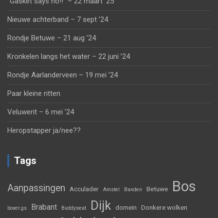
“Gasket says no!!” – 22 maart ’25
Nieuwe achterband – 7 sept ’24
Rondje Betuwe – 21 aug ’24
Kronkelen langs het water – 22 juni ’24
Rondje Aarlanderveen – 19 mei ’24
Paar kleine ritten
Veluwerit – 6 mei ’24
Heropstapper ja/nee??
Tags
Bos
Aanpassingen
Acculader
Betuwe
Amstel
Banden
Dijk
Brabant
domein
Donkere wolken
boxer.gs
Buddyseat