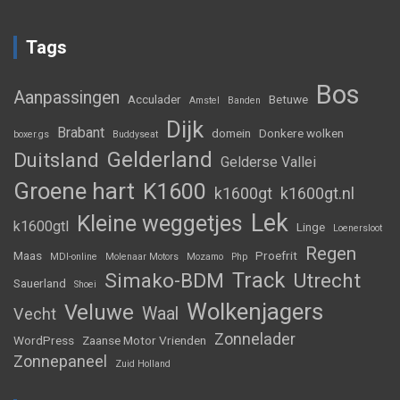
Tags
Bos
Aanpassingen
Acculader
Betuwe
Amstel
Banden
Dijk
Brabant
domein
Donkere wolken
boxer.gs
Buddyseat
Gelderland
Duitsland
Gelderse Vallei
Groene hart
K1600
k1600gt
k1600gt.nl
Lek
Kleine weggetjes
k1600gtl
Linge
Loenersloot
Regen
Maas
Proefrit
MDI-online
Molenaar Motors
Mozamo
Php
Track
Simako-BDM
Utrecht
Sauerland
Shoei
Wolkenjagers
Veluwe
Waal
Vecht
Zonnelader
WordPress
Zaanse Motor Vrienden
Zonnepaneel
Zuid Holland