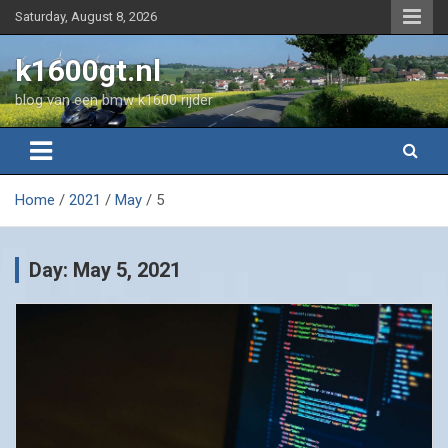
Skip
Saturday, August 8, 2026
to
content
k1600gt.nl
blog van een bmw k1600 rijder
Home
2021
May
5
Day:
May 5, 2021