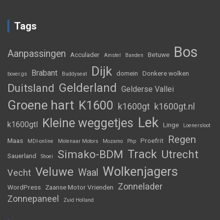
Tags
Bos
Aanpassingen
Acculader
Betuwe
Amstel
Banden
Dijk
Brabant
domein
Donkere wolken
boxer.gs
Buddyseat
Gelderland
Duitsland
Gelderse Vallei
Groene hart
K1600
k1600gt
k1600gt.nl
Lek
Kleine weggetjes
k1600gtl
Linge
Loenersloot
Regen
Maas
Proefrit
MDI-online
Molenaar Motors
Mozamo
Php
Track
Simako-BDM
Utrecht
Sauerland
Shoei
Wolkenjagers
Veluwe
Waal
Vecht
Zonnelader
WordPress
Zaanse Motor Vrienden
Zonnepaneel
Zuid Holland