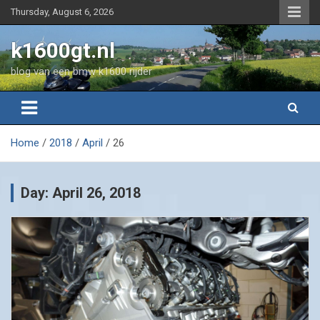
Skip
Thursday, August 6, 2026
to
content
k1600gt.nl
blog van een bmw k1600 rijder
Home
2018
April
26
Day:
April 26, 2018