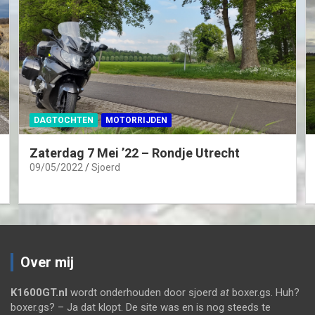
DAGTOCHTEN
MOTORRIJDEN
Zaterdag 7 Mei ’22 – Rondje Utrecht
09/05/2022
Sjoerd
Over mij
K1600GT.nl
wordt onderhouden door sjoerd
at
boxer.gs. Huh?
boxer.gs? – Ja dat klopt. De site was en is nog steeds te