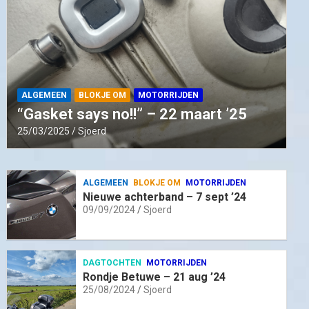
ALGEMEEN
BLOKJE OM
MOTORRIJDEN
“Gasket says no!!” – 22 maart ’25
25/03/2025
Sjoerd
ALGEMEEN
BLOKJE OM
MOTORRIJDEN
Nieuwe achterband – 7 sept ’24
09/09/2024
Sjoerd
DAGTOCHTEN
MOTORRIJDEN
Rondje Betuwe – 21 aug ’24
25/08/2024
Sjoerd