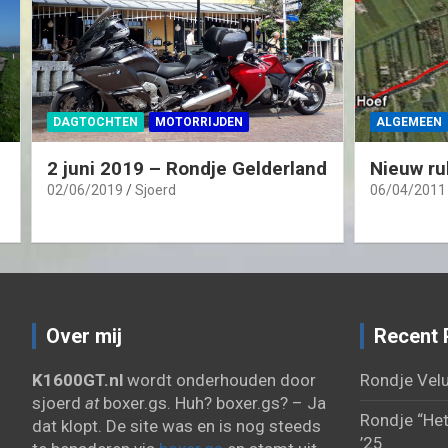
DAGTOCHTEN
MOTORRIJDEN
ALGEMEEN
2 juni 2019 – Rondje Gelderland
Nieuw ru
02/06/2019
Sjoerd
06/04/2011
Over mij
Recent 
K1600GT.nl
wordt onderhouden door
Rondje Velu
sjoerd
at
boxer.gs. Huh? boxer.gs? – Ja
Rondje “Het
dat klopt. De site was en is nog steeds
’25