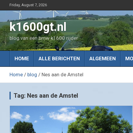
Skip
Friday, August 7, 2026
to
content
k1600gt.nl
blog van een bmw k1600 rijder
HOME
ALLE BERICHTEN
ALGEMEEN
MO
Home
blog
Nes aan de Amstel
Tag:
Nes aan de Amstel