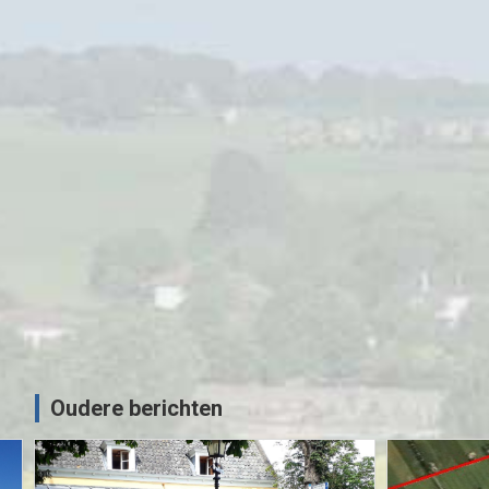
anse
MOTORRIJDEN
MOTORVAKANTIES
Sauerlandtoer 2021 – ZMV
02/10/2021
Sjoerd
Oudere berichten