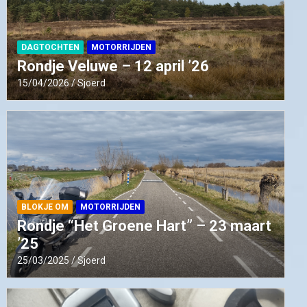
DAGTOCHTEN
MOTORRIJDEN
Rondje Veluwe – 12 april ’26
15/04/2026
Sjoerd
BLOKJE OM
MOTORRIJDEN
Rondje “Het Groene Hart” – 23 maart
’25
25/03/2025
Sjoerd