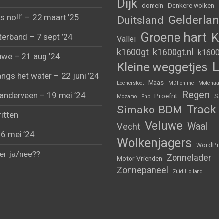
Dijk
domein
Donkere wolken
s no!!” – 22 maart ’25
Gelderla
Duitsland
Groene hart
K
erband – 7 sept ’24
Vallei
k1600gt
k1600gt.nl
k1600
uwe – 21 aug ’24
L
Kleine weggetjes
angs het water – 22 juni ’24
Maas
Loenersloot
MDI-online
Molenaa
Regen
anderveen – 19 mei ’24
Proefrit
S
Mozamo
Php
Track
Simako-BDM
ritten
Veluwe
Waal
Vecht
 6 mei ’24
Wolkenjagers
WordPr
er ja/nee??
Zonnelader
Motor Vrienden
Zonnepaneel
Zuid Holland