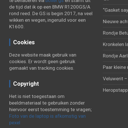
te benaderen via
boxer.gs
en stamt uit
de tijd dat ik op een BMW R1200GS/A
“Gasket say
rond reed. De GS is begin 2017, na veel
wikken en wegen, ingeruild voor een
Nieuwe acht
K1600.
Rondje Bet
Cookies
Kronkelen l
Deze website maak gebruik van
Rondje Aarl
cookies. Er wordt geen gebruik
Paar kleine 
gemaakt van tracking cookies.
Veluwerit –
Copyright
Heropstapp
Het is niet toegestaan om
beeldmateriaal te gebruiken zonder
hiervoor eerst toestemming te vragen;
Foto van de laptop is afkomstig van
pexel