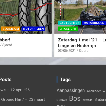
DAGTOCHTEN
MOTORRIJDEN
BLOKJE OM
MOTORRIJDEN
UITGELICHT
bber!
Zaterdag 1 mei ’21 – L
Linge en Nederrijn
Sjoerd
03/05/2021
Sjoerd
Posts
Tags
we – 12 april ’26
Aanpassingen
Acculader
Am
Bos
 Groene Hart” – 23 maart
Braban
Betuwe
boxer.gs