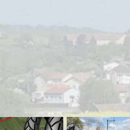
MOTORRIJDEN
MOTORVAKANTIES
UITGELICHT
Sauerlandtoer herfst ’23 – Zaanse
Motorvrienden
28/09/2023
Sjoerd