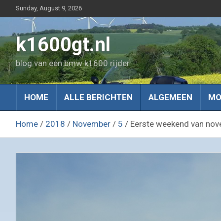
Skip
Sunday, August 9, 2026
to
content
k1600gt.nl
blog van een bmw k1600 rijder
HOME
ALLE BERICHTEN
ALGEMEEN
MO
Home
2018
November
5
Eerste weekend van no