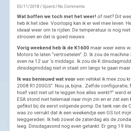
05/11/2018
Sjoerd
No Comments
Wat boffen we toch met het weer!
of niet? Dit we
heb ik het idee. Voorlopig kan ik er wel mee leven. He
ideaal weer om te rijden. De temperatuur is nog n
strooien en dat is goed nieuws.
Vorig weekend heb ik de K1600
maar weer eens w
Motors te laten “vertroetelen” :D. Ik zou de machin
even na 12 uur ‘s middags. Ik zou de K dinsdagmidd
dinsdagmiddag niet in staat om langs te gaan ma
Ik was benieuwd wat voor
een vehikel ik mee zou kr
2008 R1200GS”. Nou ja, bijna.. Zelfde configuratie, f
hoef vast niet uit te leggen hoe alles werkt?” werd e
ESA stond niet helemaal naar mijn zin en er zat een
gefikst bij de eerst volgende pomp. De tank van d
was zo verrukt dat ik een weekendje een GS tot mij
leeggereden. Ik heb zowel de zaterdag als de zo
leeg. Dinsdagavond nog even getankt. Er ging 19 liter