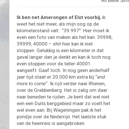
Rit BMW Sim
Ik ben net Amerongen of Elst voorbij
, ik
weet het niet meer, als mijn oog op de
kilometerstand valt : “39.997”. Hier moet ik
even een foto van maken als het kan. 39998,
39999, 40000 – shit hier kan ik niet
stoppen. Gelukkig is een kilometer in dat
geval langer dan je denkt en kan ik toch nog
even stoppen voor de teller 40001
aangeeft. Gaaf toch. In nog geen anderhalf
jaar tijd staat er 20.000 km extra bij “
and
more to come
“. Ik rijd verder naar Rhenen,
over de Grebbenberg. Het is zalig om daar
naar beneden te rijden. Je bent dat wel niet
een een Duits berggebied maar zo voelt het
wel even aan. Bij Wageningen pak ik het
pondje over de Nederrijn. Het laatste stuk
van de heenreis is aangebroken.