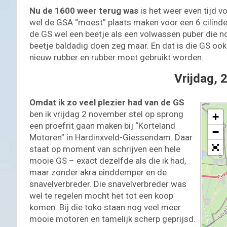
Nu de 1600 weer terug was
is het weer even tijd v
wel de GSA “moest” plaats maken voor een 6 cilinde
de GS wel een beetje als een volwassen puber die 
beetje baldadig doen zeg maar. En dat is die GS ook –
nieuw rubber en rubber moet gebruikt worden.
Vrijdag, 
Omdat ik zo veel plezier had van de GS
ben ik vrijdag 2 november stel op sprong
+
een proefrit gaan maken bij “Korteland
−
Motoren” in Hardinxveld-Giessendam. Daar
staat op moment van schrijven een hele
mooie GS – exact dezelfde als die ik had,
maar zonder akra einddemper en de
snavelverbreder. Die snavelverbreder was
wel te regelen mocht het tot een koop
komen. Bij die toko staan nog veel meer
mooie motoren en tamelijk scherp geprijsd.