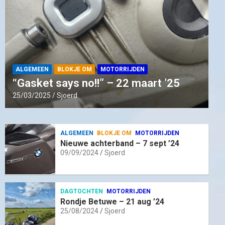
ALGEMEEN
BLOKJE OM
MOTORRIJDEN
“Gasket says no!!” – 22 maart ’25
25/03/2025
Sjoerd
ALGEMEEN
BLOKJE OM
MOTORRIJDEN
Nieuwe achterband – 7 sept ’24
09/09/2024
Sjoerd
DAGTOCHTEN
MOTORRIJDEN
Rondje Betuwe – 21 aug ’24
25/08/2024
Sjoerd