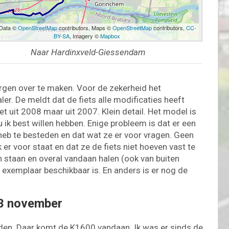
 Data ©
OpenStreetMap
contributors, Maps ©
OpenStreetMap
contributors,
CC-
BY-SA
, Imagery ©
Mapbox
Naar Hardinxveld-Giessendam
gen over te maken. Voor de zekerheid het
. De meldt dat de fiets alle modificaties heeft
iet uit 2008 maar uit 2007. Klein detail. Het model is
u ik best willen hebben. Enige probleem is dat er een
t heb te besteden en dat wat ze er voor vragen. Geen
er voor staat en dat ze de fiets niet hoeven vast te
 staan en overal vandaan halen (ook van buiten
r exemplaar beschikbaar is. En anders is er nog de
3 november
ijden. Daar komt de K1600 vandaan. Ik was er sinds de