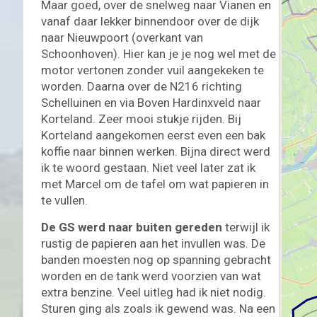
Maar goed, over de snelweg naar Vianen en
vanaf daar lekker binnendoor over de dijk
naar Nieuwpoort (overkant van
Schoonhoven). Hier kan je je nog wel met de
motor vertonen zonder vuil aangekeken te
worden. Daarna over de N216 richting
Schelluinen en via Boven Hardinxveld naar
Korteland. Zeer mooi stukje rijden. Bij
Korteland aangekomen eerst even een bak
koffie naar binnen werken. Bijna direct werd
ik te woord gestaan. Niet veel later zat ik
MOTORRIJDEN
MOTORVAKANTIES
UITGELICHT
met Marcel om de tafel om wat papieren in
Beneluxtoer voorjaar 2022 – Zaans
te vullen.
Motor Vrienden
De GS werd naar buiten gereden
terwijl ik
09/05/2022
Sjoerd
rustig de papieren aan het invullen was. De
banden moesten nog op spanning gebracht
worden en de tank werd voorzien van wat
extra benzine. Veel uitleg had ik niet nodig.
Sturen ging als zoals ik gewend was. Na een