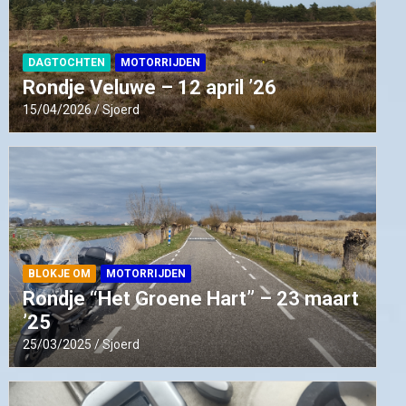
DAGTOCHTEN
MOTORRIJDEN
Rondje Veluwe – 12 april ’26
15/04/2026
Sjoerd
BLOKJE OM
MOTORRIJDEN
Rondje “Het Groene Hart” – 23 maart
’25
25/03/2025
Sjoerd