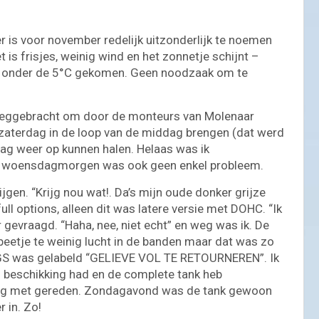
er is voor november redelijk uitzonderlijk te noemen
t is frisjes, weinig wind en het zonnetje schijnt –
iet onder de 5°C gekomen. Geen noodzaak om te
eggebracht om door de monteurs van Molenaar
e zaterdag in de loop van de middag brengen (dat werd
ag weer op kunnen halen. Helaas was ik
ar woensdagmorgen was ook geen enkel probleem.
ijgen. “Krijg nou wat!. Da’s mijn oude donker grijze
ull options, alleen dit was latere versie met DOHC. “Ik
r gevraagd. “Haha, nee, niet echt” en weg was ik. De
 beetje te weinig lucht in de banden maar dat was zo
e GS was gelabeld “GELIEVE VOL TE RETOURNEREN”. Ik
n beschikking had en de complete tank heb
ndag met gereden. Zondagavond was de tank gewoon
 in. Zo!