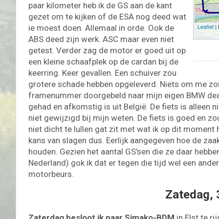
paar kilometer heb ik de GS aan de kant
gezet om te kijken of de ESA nog deed wat
Leaflet
|
ie moest doen. Allemaal in orde. Ook de
ABS deed zijn werk. ASC maar even niet
getest. Verder zag de motor er goed uit op
een kleine schaafplek op de cardan bij de
keerring. Keer gevallen. Een schuiver zou
grotere schade hebben opgeleverd. Niets om me zor
framenummer doorgebeld naar mijn eigen BMW dealer
gehad en afkomstig is uit België. De fiets is alleen n
niet gewijzigd bij mijn weten. De fiets is goed en zo
niet dicht te lullen gat zit met wat ik op dit momen
kans van slagen dus. Eerlijk aangegeven hoe de zaak 
houden. Gezien het aantal GS’sen die ze daar hebben
Nederland) gok ik dat er tegen die tijd wel een ande
motorbeurs.
Zatedag, 
Zaterdag besloot ik naar Simako-BDM
in Elst te r