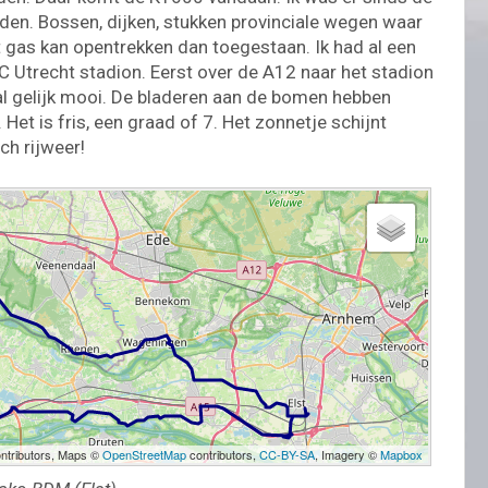
jden. Bossen, dijken, stukken provinciale wegen waar
t gas kan opentrekken dan toegestaan. Ik had al een
t FC Utrecht stadion. Eerst over de A12 naar het stadion
al gelijk mooi. De bladeren aan de bomen hebben
. Het is fris, een graad of 7. Het zonnetje schijnt
ch rijweer!
ntributors, Maps ©
OpenStreetMap
contributors,
CC-BY-SA
, Imagery ©
Mapbox