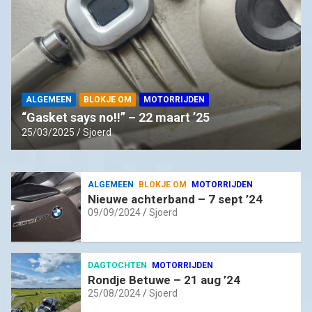
ALGEMEEN
BLOKJE OM
MOTORRIJDEN
“Gasket says no!!” – 22 maart ’25
25/03/2025
Sjoerd
ALGEMEEN
BLOKJE OM
MOTORRIJDEN
Nieuwe achterband – 7 sept ’24
09/09/2024
Sjoerd
DAGTOCHTEN
MOTORRIJDEN
Rondje Betuwe – 21 aug ’24
25/08/2024
Sjoerd