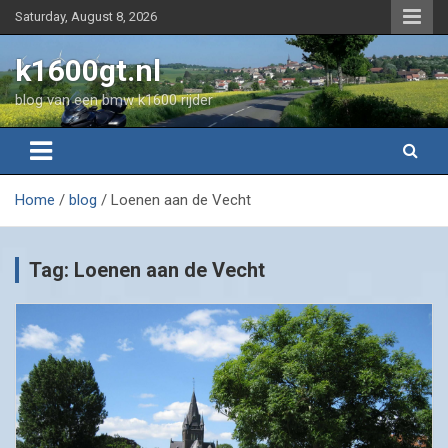
Skip
Saturday, August 8, 2026
to
content
k1600gt.nl
blog van een bmw k1600 rijder
Home
blog
Loenen aan de Vecht
Tag:
Loenen aan de Vecht