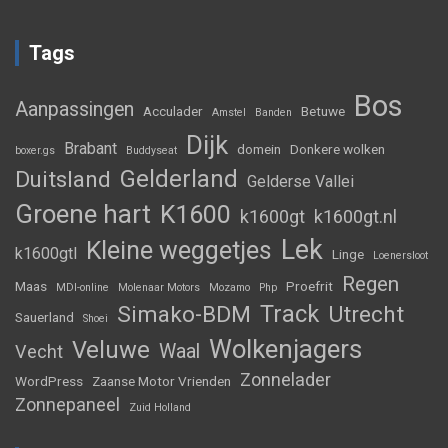
Tags
Bos
Aanpassingen
Acculader
Betuwe
Amstel
Banden
Dijk
Brabant
domein
Donkere wolken
boxer.gs
Buddyseat
Gelderland
Duitsland
Gelderse Vallei
Groene hart
K1600
k1600gt
k1600gt.nl
Lek
Kleine weggetjes
k1600gtl
Linge
Loenersloot
Regen
Maas
Proefrit
MDI-online
Molenaar Motors
Mozamo
Php
Track
Simako-BDM
Utrecht
Sauerland
Shoei
Wolkenjagers
Veluwe
Waal
Vecht
Zonnelader
WordPress
Zaanse Motor Vrienden
Zonnepaneel
Zuid Holland