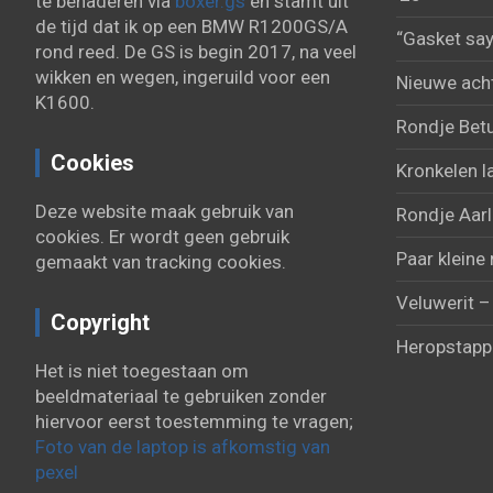
te benaderen via
boxer.gs
en stamt uit
de tijd dat ik op een BMW R1200GS/A
“Gasket say
rond reed. De GS is begin 2017, na veel
wikken en wegen, ingeruild voor een
Nieuwe acht
K1600.
Rondje Bet
Cookies
Kronkelen l
Deze website maak gebruik van
Rondje Aarl
cookies. Er wordt geen gebruik
Paar kleine 
gemaakt van tracking cookies.
Veluwerit –
Copyright
Heropstapp
Het is niet toegestaan om
beeldmateriaal te gebruiken zonder
hiervoor eerst toestemming te vragen;
Foto van de laptop is afkomstig van
pexel