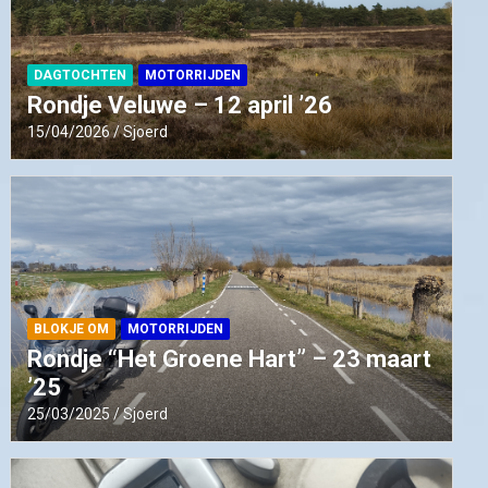
DAGTOCHTEN
MOTORRIJDEN
Rondje Veluwe – 12 april ’26
15/04/2026
Sjoerd
BLOKJE OM
MOTORRIJDEN
Rondje “Het Groene Hart” – 23 maart
’25
25/03/2025
Sjoerd