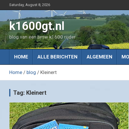
Skip
Saturday, August 8, 2026
to
content
k1600gt.nl
blog van een bmw k1600 rijder
HOME
ALLE BERICHTEN
ALGEMEEN
MO
Home
blog
Kleinert
Tag:
Kleinert