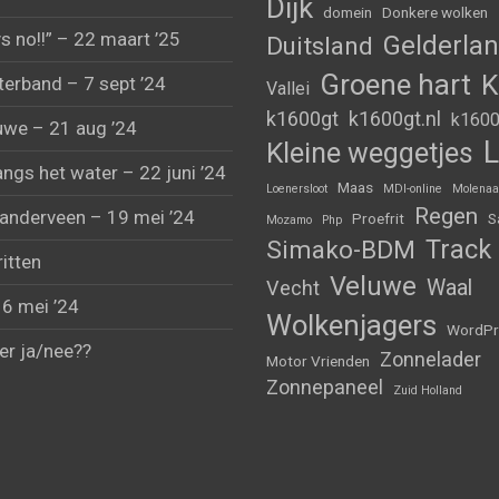
Dijk
domein
Donkere wolken
s no!!” – 22 maart ’25
Gelderla
Duitsland
Groene hart
K
erband – 7 sept ’24
Vallei
k1600gt
k1600gt.nl
k1600
uwe – 21 aug ’24
L
Kleine weggetjes
angs het water – 22 juni ’24
Maas
Loenersloot
MDI-online
Molenaa
Regen
anderveen – 19 mei ’24
Proefrit
S
Mozamo
Php
Track
Simako-BDM
ritten
Veluwe
Waal
Vecht
 6 mei ’24
Wolkenjagers
WordPr
er ja/nee??
Zonnelader
Motor Vrienden
Zonnepaneel
Zuid Holland