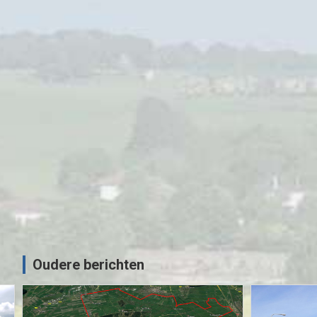
MOTORRIJDEN
MOTORVAKANTIES
UITGELICHT
Beneluxtoer voorjaar 2022 – Zaans
Motor Vrienden
09/05/2022
Sjoerd
Oudere berichten