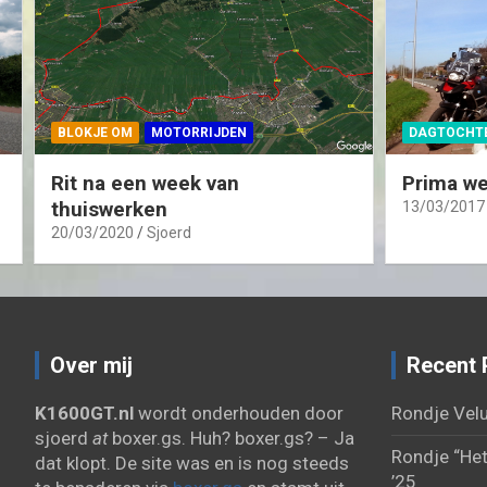
BLOKJE OM
MOTORRIJDEN
DAGTOCHT
Rit na een week van
Prima we
thuiswerken
13/03/2017
20/03/2020
Sjoerd
Over mij
Recent 
K1600GT.nl
wordt onderhouden door
Rondje Velu
sjoerd
at
boxer.gs. Huh? boxer.gs? – Ja
Rondje “Het
dat klopt. De site was en is nog steeds
’25