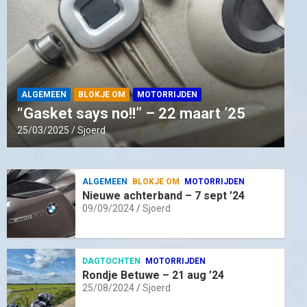
ALGEMEEN
BLOKJE OM
MOTORRIJDEN
“Gasket says no!!” – 22 maart ’25
25/03/2025
Sjoerd
ALGEMEEN
BLOKJE OM
MOTORRIJDEN
Nieuwe achterband – 7 sept ’24
09/09/2024
Sjoerd
DAGTOCHTEN
MOTORRIJDEN
Rondje Betuwe – 21 aug ’24
25/08/2024
Sjoerd