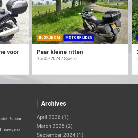
BLOKJE OM
MOTORRIJDEN
ne voor
Paar kleine ritten
15/05/2024
Sjoerd
Archives
April 2026
(1)
stel
Banden
March 2025
(2)
t
Buddyseat
September 2024
(1)