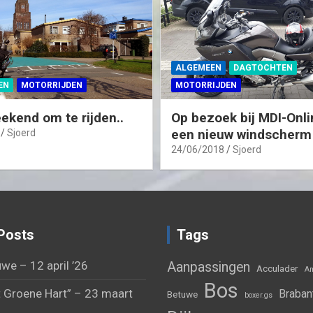
ALGEMEEN
DAGTOCHTEN
EN
MOTORRIJDEN
MOTORRIJDEN
ekend om te rijden..
Op bezoek bij MDI-Onli
een nieuw windscherm
Sjoerd
24/06/2018
Sjoerd
Posts
Tags
we – 12 april ’26
Aanpassingen
Acculader
Am
Bos
 Groene Hart” – 23 maart
Braban
Betuwe
boxer.gs