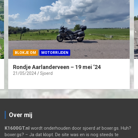
BLOKJE OM
MOTORRIJDEN
Rondje Aarlanderveen – 19 mei ’24
21/05/2024
Sjoerd
Over mij
K1600GT.nl
wordt onderhouden door sjoerd
at
boxer.gs. Huh?
boxer.gs? – Ja dat klopt. De site was en is nog steeds te