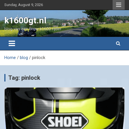
Skip
Sunday, August 9, 2026
to
content
k1600gt.nl
blog van een bmw k1600 rijder
Home
blog
pinlock
Tag:
pinlock