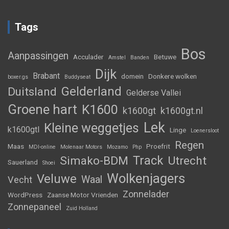
Tags
Bos
Aanpassingen
Acculader
Betuwe
Amstel
Banden
Dijk
Brabant
domein
Donkere wolken
boxer.gs
Buddyseat
Gelderland
Duitsland
Gelderse Vallei
Groene hart
K1600
k1600gt
k1600gt.nl
Lek
Kleine weggetjes
k1600gtl
Linge
Loenersloot
Regen
Maas
Proefrit
MDI-online
Molenaar Motors
Mozamo
Php
Track
Simako-BDM
Utrecht
Sauerland
Shoei
Wolkenjagers
Veluwe
Waal
Vecht
Zonnelader
WordPress
Zaanse Motor Vrienden
Zonnepaneel
Zuid Holland