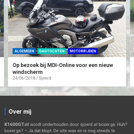
ALGEMEEN
DAGTOCHTEN
MOTORRIJDEN
Op bezoek bij MDI-Online voor een nieuw
windscherm
24/06/2018
Sjoerd
Over mij
K1600GT.nl
wordt onderhouden door sjoerd
at
boxer.gs. Huh?
boxer.gs? – Ja dat klopt. De site was en is nog steeds te