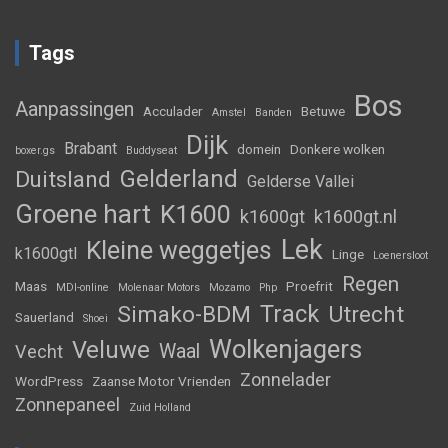
Tags
Bos
Aanpassingen
Acculader
Betuwe
Amstel
Banden
Dijk
Brabant
domein
Donkere wolken
boxer.gs
Buddyseat
Gelderland
Duitsland
Gelderse Vallei
Groene hart
K1600
k1600gt
k1600gt.nl
Lek
Kleine weggetjes
k1600gtl
Linge
Loenersloot
Regen
Maas
Proefrit
MDI-online
Molenaar Motors
Mozamo
Php
Track
Simako-BDM
Utrecht
Sauerland
Shoei
Wolkenjagers
Veluwe
Waal
Vecht
Zonnelader
WordPress
Zaanse Motor Vrienden
Zonnepaneel
Zuid Holland