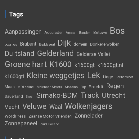
Tags
Bos
Aanpassingen
Acculader
Betuwe
Amstel
Banden
Dijk
Brabant
domein
Donkere wolken
boxer.gs
Buddyseat
Gelderland
Duitsland
Gelderse Vallei
Groene hart
K1600
k1600gt
k1600gt.nl
Lek
Kleine weggetjes
k1600gtl
Linge
Loenersloot
Regen
Maas
Proefrit
MDI-online
Molenaar Motors
Mozamo
Php
Track
Simako-BDM
Utrecht
Sauerland
Shoei
Wolkenjagers
Veluwe
Waal
Vecht
Zonnelader
WordPress
Zaanse Motor Vrienden
Zonnepaneel
Zuid Holland