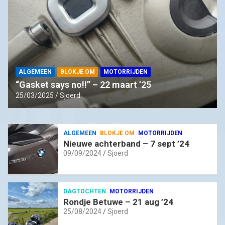
ALGEMEEN
BLOKJE OM
MOTORRIJDEN
“Gasket says no!!” – 22 maart ’25
25/03/2025
Sjoerd
ALGEMEEN
BLOKJE OM
MOTORRIJDEN
Nieuwe achterband – 7 sept ’24
09/09/2024
Sjoerd
DAGTOCHTEN
MOTORRIJDEN
Rondje Betuwe – 21 aug ’24
25/08/2024
Sjoerd