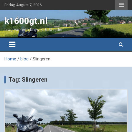
Skip
Friday, August 7, 2026
to
content
k1600gt.nl
blog van een bmw k1600 rijder
Home
blog
Slingeren
Tag:
Slingeren