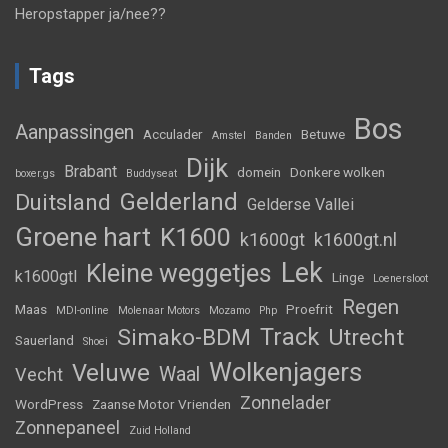
Heropstapper ja/nee??
Tags
Bos
Aanpassingen
Acculader
Betuwe
Amstel
Banden
Dijk
Brabant
domein
Donkere wolken
boxer.gs
Buddyseat
Gelderland
Duitsland
Gelderse Vallei
Groene hart
K1600
k1600gt
k1600gt.nl
Lek
Kleine weggetjes
k1600gtl
Linge
Loenersloot
Regen
Maas
Proefrit
MDI-online
Molenaar Motors
Mozamo
Php
Track
Simako-BDM
Utrecht
Sauerland
Shoei
Wolkenjagers
Veluwe
Waal
Vecht
Zonnelader
WordPress
Zaanse Motor Vrienden
Zonnepaneel
Zuid Holland