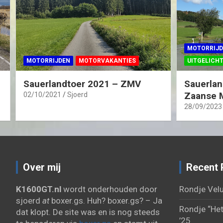
MOTORRIJD
MOTORRIJDEN
MOTORVAKANTIES
UITGELICH
Sauerlandtoer 2021 – ZMV
Sauerlan
Zaanse 
02/10/2021
Sjoerd
28/09/2023
Over mij
Recent 
K1600GT.nl
wordt onderhouden door
Rondje Velu
sjoerd
at
boxer.gs. Huh? boxer.gs? – Ja
Rondje “Het
dat klopt. De site was en is nog steeds
’25