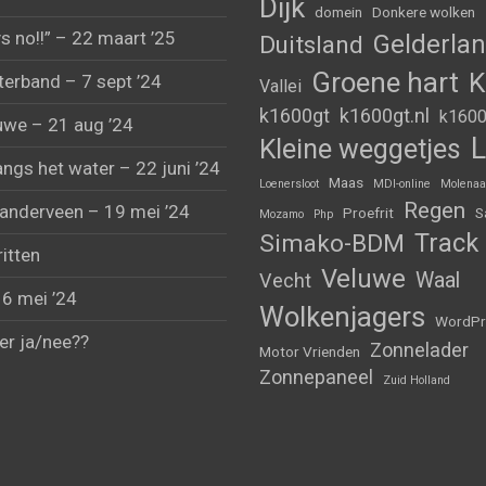
Dijk
domein
Donkere wolken
s no!!” – 22 maart ’25
Gelderla
Duitsland
Groene hart
K
erband – 7 sept ’24
Vallei
k1600gt
k1600gt.nl
k1600
uwe – 21 aug ’24
L
Kleine weggetjes
angs het water – 22 juni ’24
Maas
Loenersloot
MDI-online
Molenaa
Regen
anderveen – 19 mei ’24
Proefrit
S
Mozamo
Php
Track
Simako-BDM
ritten
Veluwe
Waal
Vecht
 6 mei ’24
Wolkenjagers
WordPr
er ja/nee??
Zonnelader
Motor Vrienden
Zonnepaneel
Zuid Holland