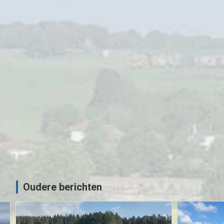
anse
MOTORRIJDEN
MOTORVAKANTIES
Sauerlandtoer 2021 – ZMV
02/10/2021
Sjoerd
Oudere berichten