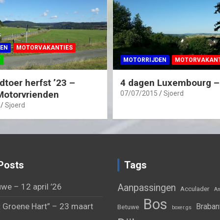
EN
MOTORVAKANTIES
T
MOTORRIJDEN
MOTORVAKANT
dtoer herfst ’23 –
4 dagen Luxembourg – 
Motorvrienden
07/07/2015
Sjoerd
Sjoerd
Posts
Tags
we – 12 april ’26
Aanpassingen
Acculader
Am
Bos
 Groene Hart” – 23 maart
Braban
Betuwe
boxer.gs