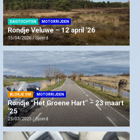
DAGTOCHTEN
MOTORRIJDEN
Rondje Veluwe – 12 april ’26
15/04/2026
Sjoerd
BLOKJE OM
MOTORRIJDEN
Rondje “Het Groene Hart” – 23 maart
’25
25/03/2025
Sjoerd