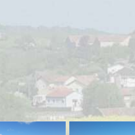
MOTORRIJDEN
MOTORVAKANTIES
UITGELICHT
Sauerlandtoer herfst ’23 – Zaanse
Motorvrienden
28/09/2023
Sjoerd