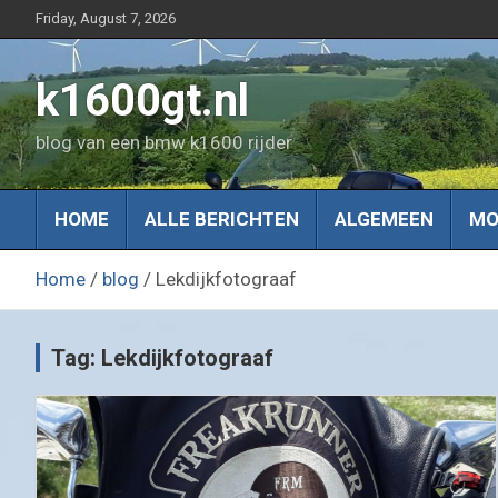
Skip
Friday, August 7, 2026
to
content
k1600gt.nl
blog van een bmw k1600 rijder
HOME
ALLE BERICHTEN
ALGEMEEN
MO
Home
blog
Lekdijkfotograaf
Tag:
Lekdijkfotograaf