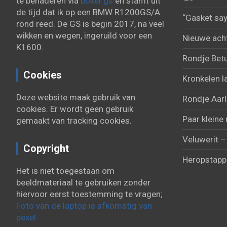
te benaderen via
boxer.gs
en stamt uit
de tijd dat ik op een BMW R1200GS/A
“Gasket say
rond reed. De GS is begin 2017, na veel
wikken en wegen, ingeruild voor een
Nieuwe acht
K1600.
Rondje Bet
Cookies
Kronkelen l
Deze website maak gebruik van
Rondje Aarl
cookies. Er wordt geen gebruik
Paar kleine 
gemaakt van tracking cookies.
Veluwerit –
Copyright
Heropstapp
Het is niet toegestaan om
beeldmateriaal te gebruiken zonder
hiervoor eerst toestemming te vragen;
Foto van de laptop is afkomstig van
pexel