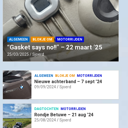
ALGEMEEN
BLOKJE OM
MOTORRIJDEN
“Gasket says no!!” – 22 maart ’25
25/03/2025
Sjoerd
ALGEMEEN
BLOKJE OM
MOTORRIJDEN
Nieuwe achterband – 7 sept ’24
09/09/2024
Sjoerd
DAGTOCHTEN
MOTORRIJDEN
Rondje Betuwe – 21 aug ’24
25/08/2024
Sjoerd