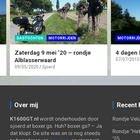
DAGTOCHTEN
MOTORRIJDEN
MOTORRIJD
Zaterdag 9 mei ’20 – rondje
4 dagen 
Alblasserwaard
07/07/2015
09/05/2020
Sjoerd
Over mij
Recent 
K1600GT.nl
wordt onderhouden door
Rondje Velu
sjoerd
at
boxer.gs. Huh? boxer.gs? – Ja
Rondje “Het
dat klopt. De site was en is nog steeds
’25