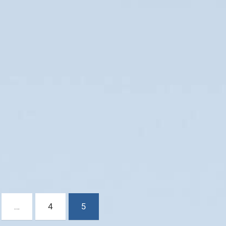
…
4
5