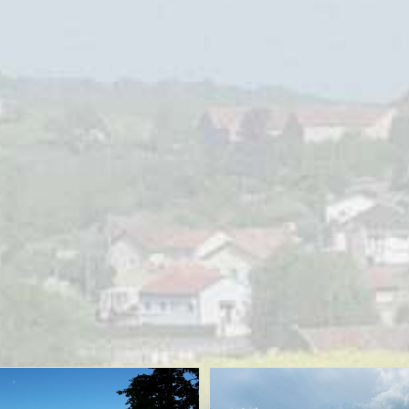
MOTORRIJDEN
MOTORVAKANTIES
UITGELICHT
Sauerlandtoer herfst ’23 – Zaanse
Motorvrienden
28/09/2023
Sjoerd