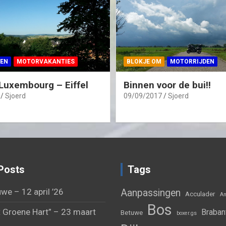
EN
MOTORVAKANTIES
BLOKJE OM
MOTORRIJDEN
Luxembourg – Eiffel
Binnen voor de bui!!
Sjoerd
09/09/2017
Sjoerd
Posts
Tags
we – 12 april ’26
Aanpassingen
Acculader
Am
Bos
 Groene Hart” – 23 maart
Braban
Betuwe
boxer.gs