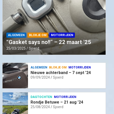
ALGEMEEN
BLOKJE OM
MOTORRIJDEN
“Gasket says no!!” – 22 maart ’25
25/03/2025
Sjoerd
ALGEMEEN
BLOKJE OM
MOTORRIJDEN
Nieuwe achterband – 7 sept ’24
09/09/2024
Sjoerd
DAGTOCHTEN
MOTORRIJDEN
Rondje Betuwe – 21 aug ’24
25/08/2024
Sjoerd