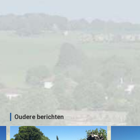
anse
MOTORRIJDEN
MOTORVAKANTIES
Sauerlandtoer 2021 – ZMV
02/10/2021
Sjoerd
Oudere berichten