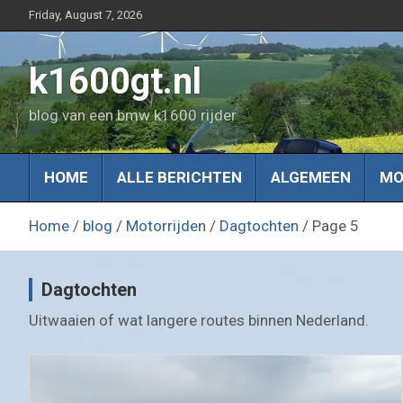
Skip
Friday, August 7, 2026
to
content
k1600gt.nl
blog van een bmw k1600 rijder
HOME
ALLE BERICHTEN
ALGEMEEN
MO
Home
blog
Motorrijden
Dagtochten
Page 5
Dagtochten
Uitwaaien of wat langere routes binnen Nederland.