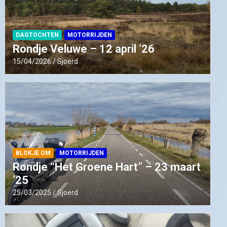
DAGTOCHTEN
MOTORRIJDEN
Rondje Veluwe – 12 april ’26
15/04/2026
Sjoerd
BLOKJE OM
MOTORRIJDEN
Rondje “Het Groene Hart” – 23 maart
’25
25/03/2025
Sjoerd