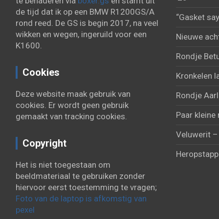
te benaderen via
boxer.gs
en stamt uit
de tijd dat ik op een BMW R1200GS/A
“Gasket say
rond reed. De GS is begin 2017, na veel
wikken en wegen, ingeruild voor een
Nieuwe acht
K1600.
Rondje Bet
Cookies
Kronkelen l
Deze website maak gebruik van
Rondje Aarl
cookies. Er wordt geen gebruik
Paar kleine 
gemaakt van tracking cookies.
Veluwerit –
Copyright
Heropstapp
Het is niet toegestaan om
beeldmateriaal te gebruiken zonder
hiervoor eerst toestemming te vragen;
Foto van de laptop is afkomstig van
pexel