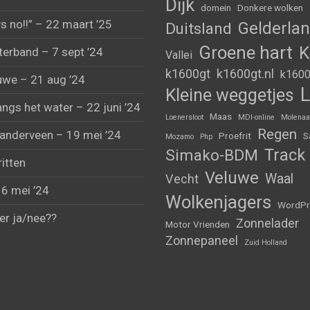
Dijk
domein
Donkere wolken
s no!!” – 22 maart ’25
Gelderla
Duitsland
Groene hart
K
erband – 7 sept ’24
Vallei
k1600gt
k1600gt.nl
k1600
uwe – 21 aug ’24
L
Kleine weggetjes
angs het water – 22 juni ’24
Maas
Loenersloot
MDI-online
Molenaa
Regen
anderveen – 19 mei ’24
Proefrit
S
Mozamo
Php
Track
Simako-BDM
ritten
Veluwe
Waal
Vecht
 6 mei ’24
Wolkenjagers
WordPr
er ja/nee??
Zonnelader
Motor Vrienden
Zonnepaneel
Zuid Holland