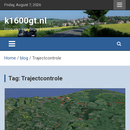
Skip
Friday, August 7, 2026
to
content
k1600gt.nl
blog van een bmw k1600 rijder
Home
blog
Trajectcontrole
Tag:
Trajectcontrole