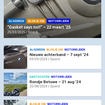
ALGEMEEN
BLOKJE OM
MOTORRIJDEN
“Gasket says no!!” – 22 maart ’25
25/03/2025
Sjoerd
ALGEMEEN
BLOKJE OM
MOTORRIJDEN
Nieuwe achterband – 7 sept ’24
09/09/2024
Sjoerd
DAGTOCHTEN
MOTORRIJDEN
Rondje Betuwe – 21 aug ’24
25/08/2024
Sjoerd
BLOKJE OM
MOTORRIJDEN