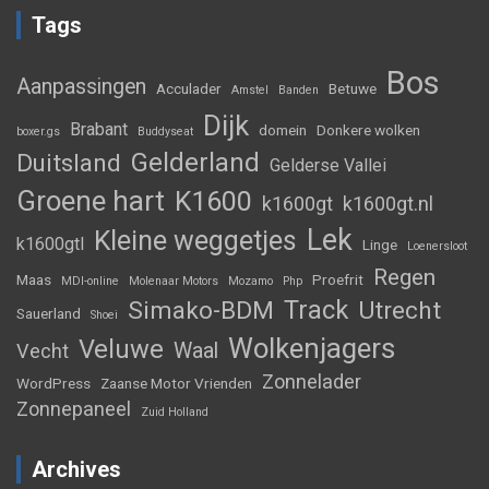
Tags
Bos
Aanpassingen
Acculader
Betuwe
Amstel
Banden
Dijk
Brabant
domein
Donkere wolken
boxer.gs
Buddyseat
Gelderland
Duitsland
Gelderse Vallei
Groene hart
K1600
k1600gt
k1600gt.nl
Lek
Kleine weggetjes
k1600gtl
Linge
Loenersloot
Regen
Maas
Proefrit
MDI-online
Molenaar Motors
Mozamo
Php
Track
Simako-BDM
Utrecht
Sauerland
Shoei
Wolkenjagers
Veluwe
Waal
Vecht
Zonnelader
WordPress
Zaanse Motor Vrienden
Zonnepaneel
Zuid Holland
Archives