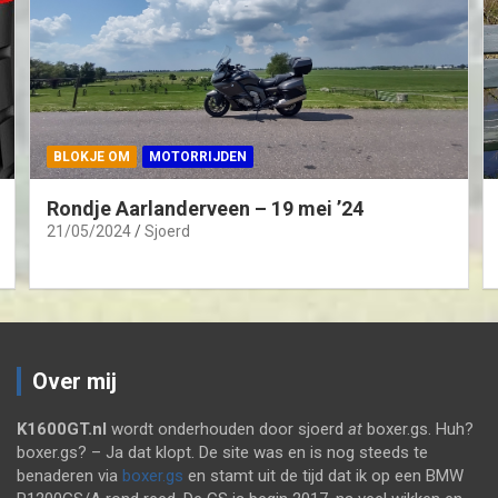
BLOKJE OM
MOTORRIJDEN
Rondje Aarlanderveen – 19 mei ’24
21/05/2024
Sjoerd
Over mij
K1600GT.nl
wordt onderhouden door sjoerd
at
boxer.gs. Huh?
boxer.gs? – Ja dat klopt. De site was en is nog steeds te
benaderen via
boxer.gs
en stamt uit de tijd dat ik op een BMW