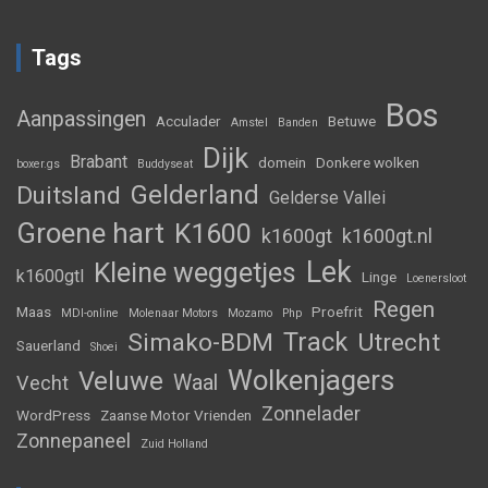
Tags
Bos
Aanpassingen
Acculader
Betuwe
Amstel
Banden
Dijk
Brabant
domein
Donkere wolken
boxer.gs
Buddyseat
Gelderland
Duitsland
Gelderse Vallei
Groene hart
K1600
k1600gt
k1600gt.nl
Lek
Kleine weggetjes
k1600gtl
Linge
Loenersloot
Regen
Maas
Proefrit
MDI-online
Molenaar Motors
Mozamo
Php
Track
Simako-BDM
Utrecht
Sauerland
Shoei
Wolkenjagers
Veluwe
Waal
Vecht
Zonnelader
WordPress
Zaanse Motor Vrienden
Zonnepaneel
Zuid Holland