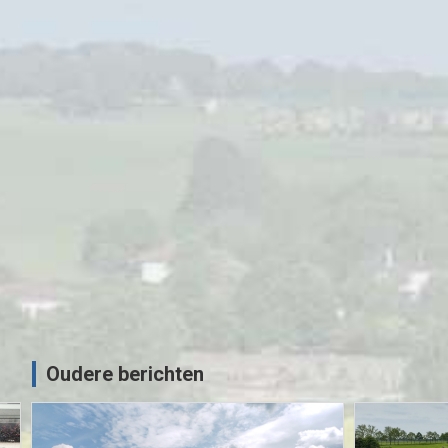
anse
MOTORRIJDEN
MOTORVAKANTIES
Sauerlandtoer 2021 – ZMV
02/10/2021
Sjoerd
Oudere berichten