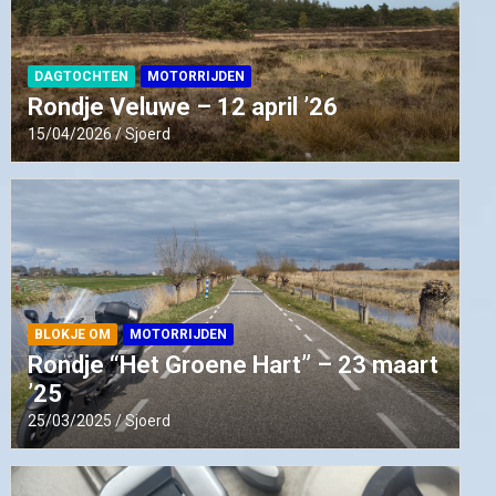
DAGTOCHTEN
MOTORRIJDEN
Rondje Veluwe – 12 april ’26
15/04/2026
Sjoerd
BLOKJE OM
MOTORRIJDEN
Rondje “Het Groene Hart” – 23 maart
’25
25/03/2025
Sjoerd