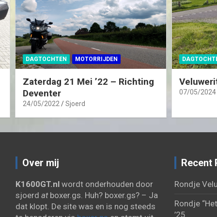
DAGTOCHTEN
MOTORRIJDEN
DAGTOCHT
Zaterdag 21 Mei ’22 – Richting
Veluweri
Deventer
07/05/2024
24/05/2022
Sjoerd
Over mij
Recent 
K1600GT.nl
wordt onderhouden door
Rondje Velu
sjoerd
at
boxer.gs. Huh? boxer.gs? – Ja
Rondje “Het
dat klopt. De site was en is nog steeds
’25