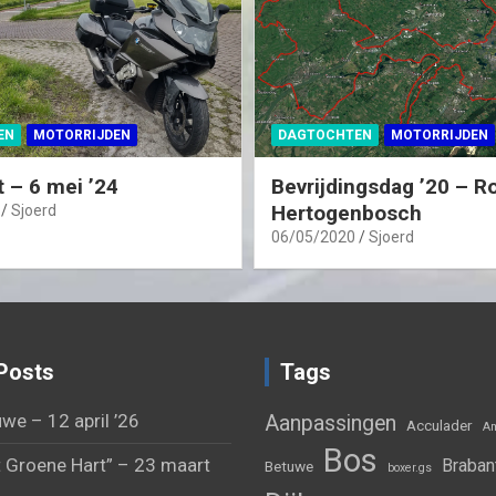
EN
MOTORRIJDEN
DAGTOCHTEN
MOTORRIJDEN
t – 6 mei ’24
Bevrijdingsdag ’20 – Ro
Hertogenbosch
Sjoerd
06/05/2020
Sjoerd
Posts
Tags
we – 12 april ’26
Aanpassingen
Acculader
Am
Bos
 Groene Hart” – 23 maart
Braban
Betuwe
boxer.gs