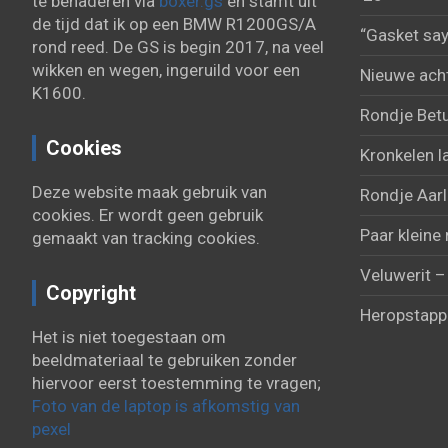
te benaderen via
boxer.gs
en stamt uit
de tijd dat ik op een BMW R1200GS/A
“Gasket say
rond reed. De GS is begin 2017, na veel
wikken en wegen, ingeruild voor een
Nieuwe acht
K1600.
Rondje Bet
Cookies
Kronkelen l
Deze website maak gebruik van
Rondje Aarl
cookies. Er wordt geen gebruik
Paar kleine 
gemaakt van tracking cookies.
Veluwerit –
Copyright
Heropstapp
Het is niet toegestaan om
beeldmateriaal te gebruiken zonder
hiervoor eerst toestemming te vragen;
Foto van de laptop is afkomstig van
pexel