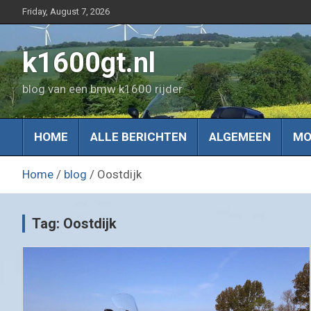
Skip
Friday, August 7, 2026
to
content
k1600gt.nl
blog van een bmw k1600 rijder
HOME
ALLE BERICHTEN
ALGEMEEN
MO
Home
blog
Oostdijk
Tag:
Oostdijk