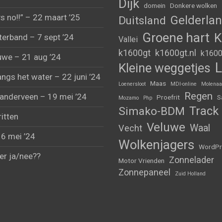
Dijk
domein
Donkere wolken
s no!!” – 22 maart ’25
Gelderla
Duitsland
Groene hart
K
erband – 7 sept ’24
Vallei
k1600gt
k1600gt.nl
k1600
uwe – 21 aug ’24
L
Kleine weggetjes
angs het water – 22 juni ’24
Maas
Loenersloot
MDI-online
Molenaa
Regen
anderveen – 19 mei ’24
Proefrit
S
Mozamo
Php
Track
Simako-BDM
ritten
Veluwe
Waal
Vecht
 6 mei ’24
Wolkenjagers
WordPr
er ja/nee??
Zonnelader
Motor Vrienden
Zonnepaneel
Zuid Holland