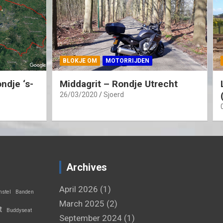
BLOKJE OM
MOTORRIJDEN
ndje ‘s-
Middagrit – Rondje Utrecht
26/03/2020
Sjoerd
Archives
April 2026
(1)
stel
Banden
March 2025
(2)
t
Buddyseat
September 2024
(1)