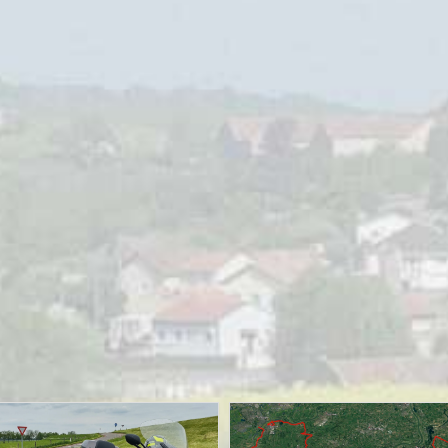
MOTORRIJDEN
MOTORVAKANTIES
UITGELICHT
Sauerlandtoer herfst ’23 – Zaanse
Motorvrienden
28/09/2023
Sjoerd