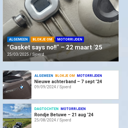
ALGEMEEN
BLOKJE OM
MOTORRIJDEN
“Gasket says no!!” – 22 maart ’25
25/03/2025
Sjoerd
ALGEMEEN
BLOKJE OM
MOTORRIJDEN
Nieuwe achterband – 7 sept ’24
09/09/2024
Sjoerd
DAGTOCHTEN
MOTORRIJDEN
Rondje Betuwe – 21 aug ’24
25/08/2024
Sjoerd