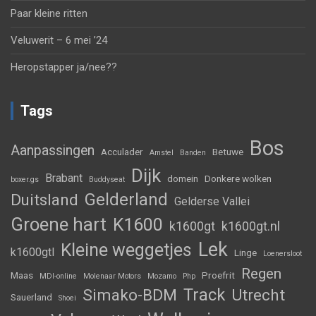
Paar kleine ritten
Veluwerit – 6 mei ’24
Heropstapper ja/nee??
Tags
Bos
Aanpassingen
Acculader
Betuwe
Amstel
Banden
Dijk
Brabant
domein
Donkere wolken
boxer.gs
Buddyseat
Gelderland
Duitsland
Gelderse Vallei
Groene hart
K1600
k1600gt
k1600gt.nl
Lek
Kleine weggetjes
k1600gtl
Linge
Loenersloot
Regen
Maas
Proefrit
MDI-online
Molenaar Motors
Mozamo
Php
Track
Simako-BDM
Utrecht
Sauerland
Shoei