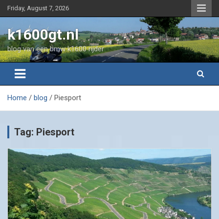
Skip
Friday, August 7, 2026
to
content
k1600gt.nl
blog van een bmw k1600 rijder
Home
blog
Piesport
Tag:
Piesport