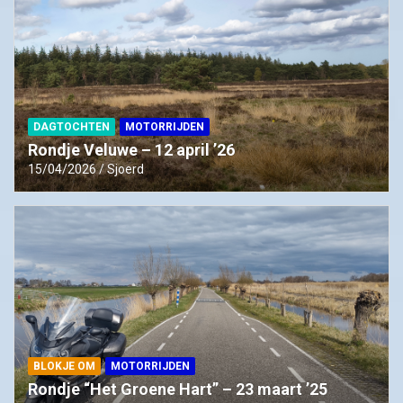
DAGTOCHTEN
MOTORRIJDEN
Rondje Veluwe – 12 april ’26
15/04/2026
Sjoerd
BLOKJE OM
MOTORRIJDEN
Rondje “Het Groene Hart” – 23 maart ’25