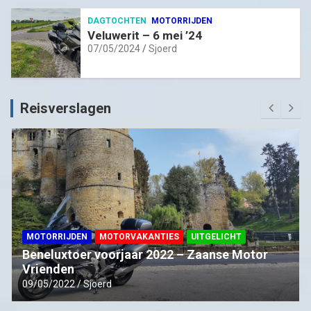
DAGTOCHTEN
MOTORRIJDEN
Veluwerit – 6 mei ’24
07/05/2024
Sjoerd
Reisverslagen
MOTORRIJDEN
MOTORVAKANTIES
UITGELICHT
Beneluxtoer voorjaar 2022 – Zaanse Motor
Vrienden
09/05/2022
Sjoerd