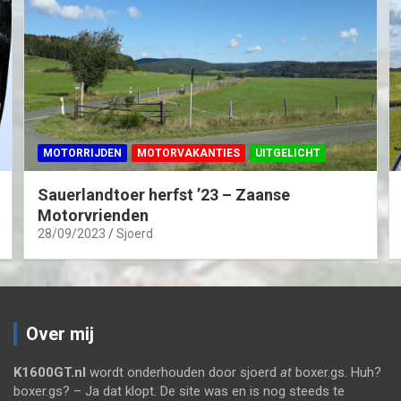
MOTORRIJDEN
MOTORVAKANTIES
UITGELICHT
Sauerlandtoer herfst ’23 – Zaanse
Motorvrienden
28/09/2023
Sjoerd
Over mij
K1600GT.nl
wordt onderhouden door sjoerd
at
boxer.gs. Huh?
boxer.gs? – Ja dat klopt. De site was en is nog steeds te