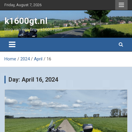
Skip
Friday, August 7, 2026
to
content
k1600gt.nl
blog van een bmw k1600 rijder
Home
2024
April
16
Day:
April 16, 2024