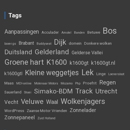
Tags
Bos
Aanpassingen
Acculader
Betuwe
Amstel
Banden
Dijk
Brabant
domein
Donkere wolken
boxer.gs
Buddyseat
Gelderland
Duitsland
Gelderse Vallei
Groene hart
K1600
k1600gt
k1600gt.nl
Lek
Kleine weggetjes
k1600gtl
Linge
Loenersloot
Regen
Maas
Proefrit
MDI-online
Molenaar Motors
Mozamo
Php
Track
Simako-BDM
Utrecht
Sauerland
Shoei
Wolkenjagers
Veluwe
Waal
Vecht
Zonnelader
WordPress
Zaanse Motor Vrienden
Zonnepaneel
Zuid Holland