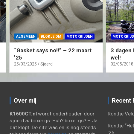
ALGEMEEN
BLOKJE OM
MOTORRIJDEN
MOTORRIJD
“Gasket says no!!” – 22 maart
3 dagen 
’25
wel!
25/03/2025
Sjoerd
02/05/2018
Over mij
Recent 
K1600GT.nl
wordt onderhouden door
Rondje Velu
sjoerd
at
boxer.gs. Huh? boxer.gs? – Ja
Rondje “Het
dat klopt. De site was en is nog steeds
’25