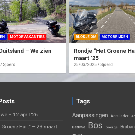
EN
MOTORVAKANTIES
BLOKJE OM
MOTORRIJDEN
Duitsland – We zien
Rondje “Het Groene Ha
maart ’25
Sjoerd
25/03/2025
Sjoerd
Posts
Tags
we – 12 april ’26
Aanpassingen
Acculader
Am
Bos
 Groene Hart” – 23 maart
Braban
Betuwe
boxer.gs