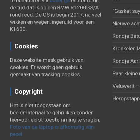
te benaderen via
boxer.gs
en stamt uit
de tijd dat ik op een BMW R1200GS/A
“Gasket say
rond reed. De GS is begin 2017, na veel
wikken en wegen, ingeruild voor een
Nieuwe acht
K1600.
Rondje Bet
Cookies
Kronkelen l
Deze website maak gebruik van
Rondje Aarl
cookies. Er wordt geen gebruik
Paar kleine 
gemaakt van tracking cookies.
Veluwerit –
Copyright
Heropstapp
Het is niet toegestaan om
beeldmateriaal te gebruiken zonder
hiervoor eerst toestemming te vragen;
Foto van de laptop is afkomstig van
pexel