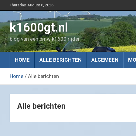
Skip
Thursday, August 6, 2026
to
content
k1600gt.nl
blog van een bmw k1600 rijder
HOME
ALLE BERICHTEN
ALGEMEEN
MO
Home
Alle berichten
Alle berichten