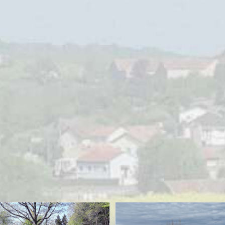
MOTORRIJDEN
MOTORVAKANTIES
UITGELICHT
Sauerlandtoer herfst ’23 – Zaanse
Motorvrienden
28/09/2023
Sjoerd