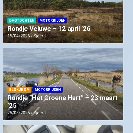
DAGTOCHTEN
MOTORRIJDEN
Rondje Veluwe – 12 april ’26
15/04/2026
Sjoerd
BLOKJE OM
MOTORRIJDEN
Rondje “Het Groene Hart” – 23 maart
’25
25/03/2025
Sjoerd