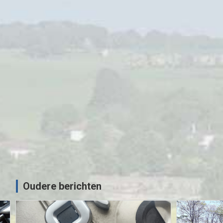
anse
MOTORRIJDEN
MOTORVAKANTIES
Sauerlandtoer 2021 – ZMV
02/10/2021
Sjoerd
Oudere berichten