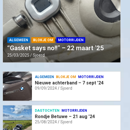
ALGEMEEN
BLOKJE OM
MOTORRIJDEN
“Gasket says no!!” – 22 maart ’25
25/03/2025
Sjoerd
ALGEMEEN
BLOKJE OM
MOTORRIJDEN
Nieuwe achterband – 7 sept ’24
09/09/2024
Sjoerd
DAGTOCHTEN
MOTORRIJDEN
Rondje Betuwe – 21 aug ’24
25/08/2024
Sjoerd