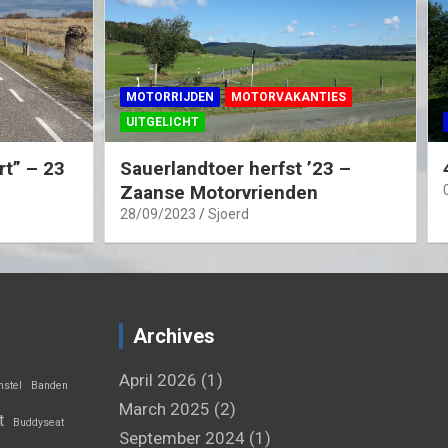
MOTORRIJDEN
MOTORVAKANTIES
UITGELICHT
rt” – 23
Sauerlandtoer herfst ’23 –
Zaanse Motorvrienden
28/09/2023
Sjoerd
Archives
April 2026
(1)
stel
Banden
March 2025
(2)
t
Buddyseat
September 2024
(1)