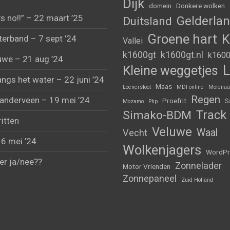
Dijk
domein
Donkere wolken
s no!!” – 22 maart ’25
Gelderla
Duitsland
Groene hart
K
erband – 7 sept ’24
Vallei
k1600gt
k1600gt.nl
k1600
uwe – 21 aug ’24
L
Kleine weggetjes
angs het water – 22 juni ’24
Maas
Loenersloot
MDI-online
Molenaa
Regen
anderveen – 19 mei ’24
Proefrit
S
Mozamo
Php
Track
Simako-BDM
ritten
Veluwe
Waal
Vecht
 6 mei ’24
Wolkenjagers
WordPr
er ja/nee??
Zonnelader
Motor Vrienden
Zonnepaneel
Zuid Holland